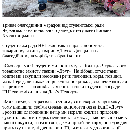
Триває благодійний марафон від студентської ради
Черкаського національного університету імені Богдана
Хмельницького.
Студентська рада ННІ економіки і права допомогла
товариству захисту тварин «Друг». Для цього на
благодійному вечорі були зібрані кошти.
«Сьогодні ми зі студентами інституту завітали до Черкаського
товариства захисту тварин «Друг». На зібрані студентами
кошти ми закупили необхідні речі: пелюшки, корм, повідки,
мазі. Передали також старі речі та покривала, які необхідні для
тваринок», — розповіла замісник голови студентської ради
ННІ економіки і права Дарʼя Неводова.
«Ми знаємо, як зараз важко утримувати тварин у притулку,
тому вирішили своїми силами допомогти організації «Друг».
Зробивши благодійний вечір ми зібрали кошти і придбали
сухий та вологий корм, пелюшки. Також, дізнавшись про мету
нашої покупки, зоомагазин, де ми придбали корм, передав для
притулку шампуні для тварин. Під час візиту до організації