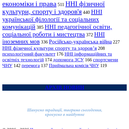
економіки і права
ННІ фізичної
511
культури, спорту і здоров'я
ННІ
440
української філології та соціальних
комунікацій
ННІ педагогічної освіти,
385
соціальної роботи і мистецтва
ННІ
372
іноземних мов
Російсько-українська війна
336
227
ННІ фізичної культури спорту та здоров’я
208
психологічний факультет
ННІ інформаційних та
176
освітніх технологій
допомога ЗСУ
спортсмени
174
166
ЧНУ
перемога
142
137
Приймальна комісія ЧНУ
119
АРХІВ НОВИН