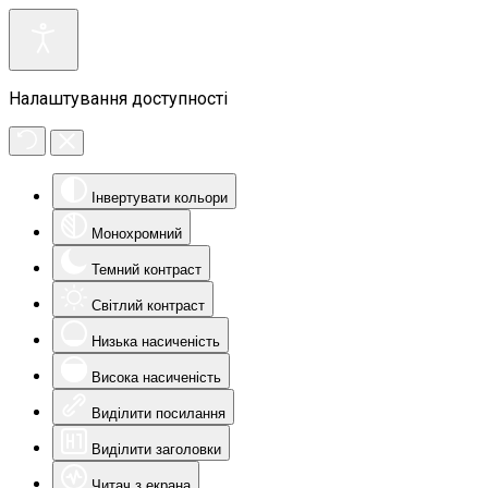
Налаштування доступності
Інвертувати кольори
Монохромний
Темний контраст
Світлий контраст
Низька насиченість
Висока насиченість
Виділити посилання
Виділити заголовки
Читач з екрана