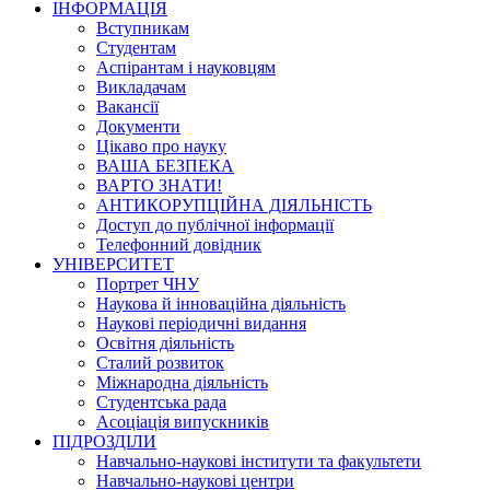
ІНФОРМАЦІЯ
Вступникам
Студентам
Аспірантам і науковцям
Викладачам
Вакансії
Документи
Цікаво про науку
ВАША БЕЗПЕКА
ВАРТО ЗНАТИ!
АНТИКОРУПЦІЙНА ДІЯЛЬНІСТЬ
Доступ до публічної інформації
Телефонний довідник
УНІВЕРСИТЕТ
Портрет ЧНУ
Наукова й інноваційна діяльність
Наукові періодичні видання
Освітня діяльність
Сталий розвиток
Міжнародна діяльність
Студентська рада
Асоціація випускників
ПІДРОЗДІЛИ
Навчально-наукові інститути та факультети
Навчально-наукові центри