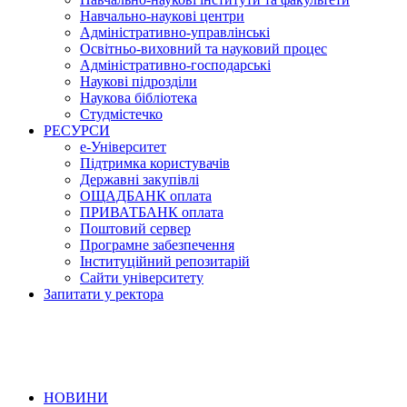
Навчально-наукові центри
Адміністративно-управлінські
Освітньо-виховний та науковий процес
Адміністративно-господарські
Наукові підрозділи
Наукова бібліотека
Студмістечко
РЕСУРСИ
е-Університет
Підтримка користувачів
Державні закупівлі
ОЩАДБАНК оплата
ПРИВАТБАНК оплата
Поштовий сервер
Програмне забезпечення
Інституційний репозитарій
Сайти університету
Запитати у ректора
НОВИНИ