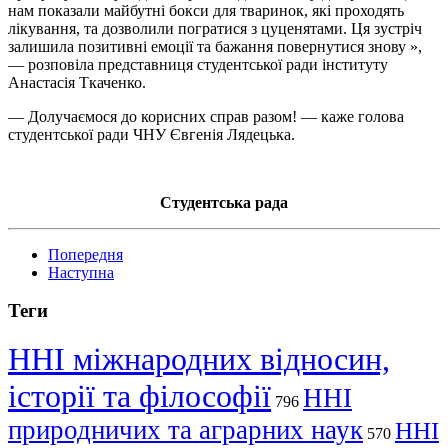
нам показали майбутні бокси для тваринок, які проходять
лікування, та дозволили погратися з цуценятами. Ця зустріч
залишила позитивні емоції та бажання повернутися знову »,
— розповіла представниця студентської ради інституту
Анастасія Ткаченко.
— Долучаємося до корисних справ разом! — каже голова
студентської ради ЧНУ Євгенія Лядецька.
Студентська рада
Попередня
Наступна
Теги
ННІ міжнародних відносин,
історії та філософії
ННІ
796
природничих та аграрних наук
ННІ
570