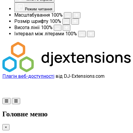
Режим читання
Масштабування
100
%
Розмір шрифту
100
%
Висота лінії
100
%
Інтервал між літерами
100
%
Плагін веб-доступності
від DJ-Extensions.com
Головне меню
×