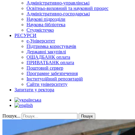
Адміністративно-управлінські
Освітньо-виховний та науковий процес
Адміністративно-господарські
Наукові підрозділи
Наукова бібліотека
Студмістечко
РЕСУРСИ
е-Університет
Підтримка користувачів
Державні закупівлі
ОЩАДБАНК оплата
ПРИВАТБАНК оплата
Поштовий сервер
Програмне забезпечення
Інституційний репозитарій
Сайти університету
Запитати у ректора
Пошук...
Пошук