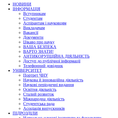
НОВИНИ
ІНФОРМАЦІЯ
Вступникам
Студентам
Аспірантам і науковцям
Викладачам
Вакансії
Документи
Цікаво про науку
ВАША БЕЗПЕКА
ВАРТО ЗНАТИ!
АНТИКОРУПЦІЙНА ДІЯЛЬНІСТЬ
Доступ до публічної інформації
Телефонний довідник
УНІВЕРСИТЕТ
Портрет ЧНУ
Наукова й інноваційна діяльність
Наукові періодичні видання
Освітня діяльність
Сталий розвиток
Міжнародна діяльність
Студентська рада
Асоціація випускників
ПІДРОЗДІЛИ
Навчально-наукові інститути та факультети