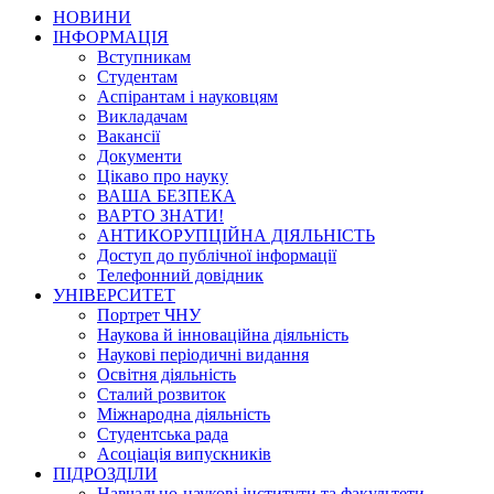
НОВИНИ
ІНФОРМАЦІЯ
Вступникам
Студентам
Аспірантам і науковцям
Викладачам
Вакансії
Документи
Цікаво про науку
ВАША БЕЗПЕКА
ВАРТО ЗНАТИ!
АНТИКОРУПЦІЙНА ДІЯЛЬНІСТЬ
Доступ до публічної інформації
Телефонний довідник
УНІВЕРСИТЕТ
Портрет ЧНУ
Наукова й інноваційна діяльність
Наукові періодичні видання
Освітня діяльність
Сталий розвиток
Міжнародна діяльність
Студентська рада
Асоціація випускників
ПІДРОЗДІЛИ
Навчально-наукові інститути та факультети