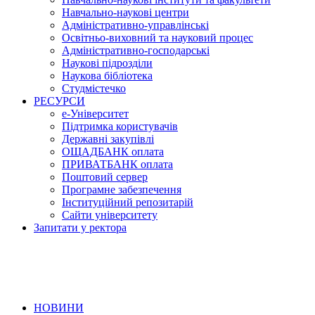
Навчально-наукові центри
Адміністративно-управлінські
Освітньо-виховний та науковий процес
Адміністративно-господарські
Наукові підрозділи
Наукова бібліотека
Студмістечко
РЕСУРСИ
е-Університет
Підтримка користувачів
Державні закупівлі
ОЩАДБАНК оплата
ПРИВАТБАНК оплата
Поштовий сервер
Програмне забезпечення
Інституційний репозитарій
Сайти університету
Запитати у ректора
НОВИНИ