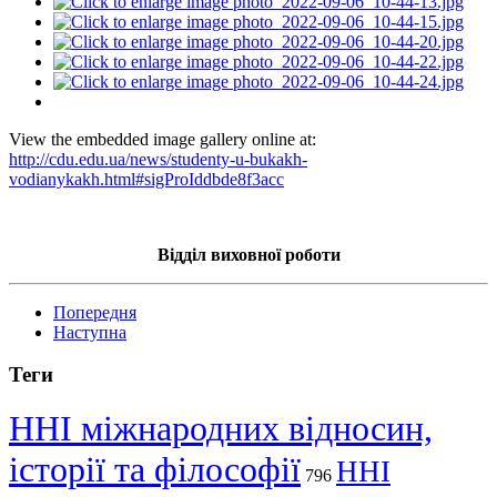
View the embedded image gallery online at:
http://cdu.edu.ua/news/studenty-u-bukakh-
vodianykakh.html#sigProIddbde8f3acc
Відділ виховної роботи
Попередня
Наступна
Теги
ННІ міжнародних відносин,
історії та філософії
ННІ
796