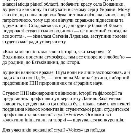
знакові місця рідної області, побачити красу села Водяники,
Буцького каньйону та побувати в самому серці України. Можу
сказати, що наша подорож була не тільки пізнавальною, а ще й
патріотичною, тому що ми відчули справжнє піднесення та
здружилися. Сподіваємося, що далі буде ще більше! Кожна
подорож зі студентською родиною — це приємний спогад на
все життя», — зізналася Євгенія Лядецька, заступник голови
студентської ради університету.
«Кожна місцевість має свою історію, яка зачаровує. У
Водяниках приємна атмосфера, там все створено з любов’ю —
до родини, до Батьківщини, до історії.
Буцький каньйон вражає. Шум води не лише заспокоював, а й
надихав на нові ідеї», — розповіла Марина Сухина, виборний
представник ННІ природничих та аграрних наук.
Студент ННІ міжнародних відносин, історії та філософії та
представник профспілки університету Данило Захарченко
говорить, що для нього ця поїздка була цікава саме в контексті
поєднання кількох колективів: студентської ради, студентської
профспілки та вокальної студії «Voices». Оскільки всі
колективи ініціативні та творчі — відчувалася конкуренція.
Для учасників вокальної студії «Voices» ця поїздка