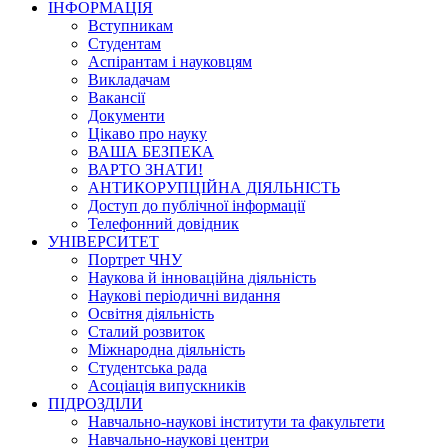
ІНФОРМАЦІЯ
Вступникам
Студентам
Аспірантам і науковцям
Викладачам
Вакансії
Документи
Цікаво про науку
ВАША БЕЗПЕКА
ВАРТО ЗНАТИ!
АНТИКОРУПЦІЙНА ДІЯЛЬНІСТЬ
Доступ до публічної інформації
Телефонний довідник
УНІВЕРСИТЕТ
Портрет ЧНУ
Наукова й інноваційна діяльність
Наукові періодичні видання
Освітня діяльність
Сталий розвиток
Міжнародна діяльність
Студентська рада
Асоціація випускників
ПІДРОЗДІЛИ
Навчально-наукові інститути та факультети
Навчально-наукові центри