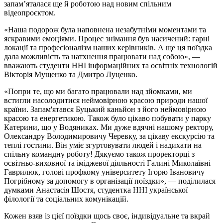
запам’яталася ще й роботою над новим спільним
відеопроєктом.
«Наша подорож була наповнена незабутніми моментами та
яскравими емоціями. Процес знімання був насичений: гарні
локації та професіоналізм наших керівників. А ще ця поїздка
дала можливість та натхнення працювати над собою», —
вважають студенти ННІ інформаційних та освітніх технологій
Вікторія Мущенко та Дмитро Луценко.
«Попри те, що ми багато працювали над зйомками, ми
встигли насолодитися неймовірною красою природи нашої
країни. Запам'ятався Буцький каньйон з його неймовірною
красою та енергетикою. Також було цікаво побувати у парку
Катерини, що у Водяниках. Ми дуже вдячні нашому ректору,
Олександру Володимировичу Черевку, за цікаву екскурсію та
теплі гостини. Він уміє згуртовувати людей і надихати на
спільну командну роботу! Дякуємо також проректорці з
освітньо-виховної та іміджевої діяльності Галині Миколаївні
Гаврилюк, голові профкому університету Ігорю Івановичу
Погрібному за допомогу в організації поїздки», — поділилася
думками Анастасія Шостя, студентка ННІ української
філології та соціальних комунікацій.
Кожен взяв із цієї поїздки щось своє, індивідуальне та вкрай