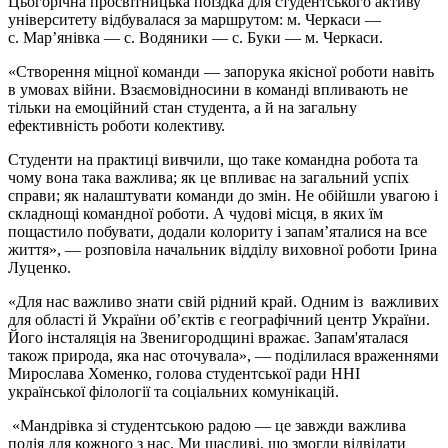
Цьогорічна просвітницька поїздка для студентського активу
університету відбувалася за маршрутом: м. Черкаси —
с. Мар’янівка — с. Водяники — с. Буки — м. Черкаси.
«Створення міцної команди — запорука якісної роботи навіть
в умовах війни. Взаємовідносини в команді впливають не
тільки на емоційний стан студента, а й на загальну
ефективність роботи колективу.
Студенти на практиці вивчили, що таке командна робота та
чому вона така важлива; як це впливає на загальний успіх
справи; як налаштувати команди до змін. Не обійшли увагою і
складнощі командної роботи. А чудові місця, в яких їм
пощастило побувати, додали колориту і запам’яталися на все
життя», — розповіла начальник відділу виховної роботи Ірина
Луценко.
«Для нас важливо знати свій рідний край. Одним із важливих
для області й України об’єктів є географічний центр України.
Його інсталяція на Звенигородщині вражає. Запам'яталася
також природа, яка нас оточувала», — поділилася враженнями
Мирослава Хоменко, голова студентської ради ННІ
української філології та соціальних комунікацій.
«Мандрівка зі студентською радою — це завжди важлива
подія для кожного з нас. Ми щасливі, що змогли відвідати