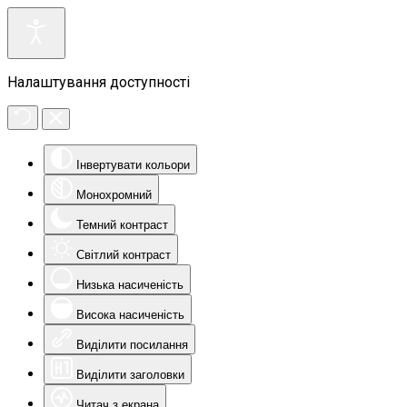
Налаштування доступності
Інвертувати кольори
Монохромний
Темний контраст
Світлий контраст
Низька насиченість
Висока насиченість
Виділити посилання
Виділити заголовки
Читач з екрана