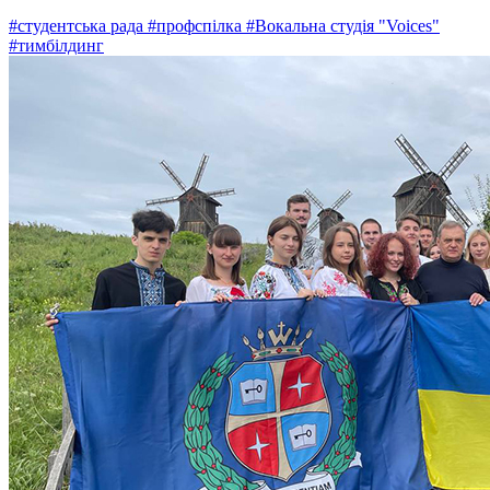
#студентська рада
#профспілка
#Вокальна студія "Voices"
#тимбілдинг