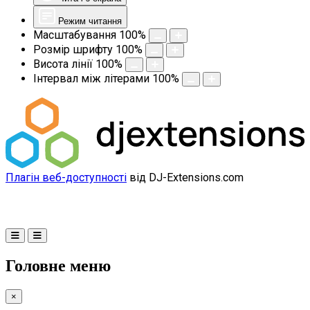
Режим читання
Масштабування
100
%
Розмір шрифту
100
%
Висота лінії
100
%
Інтервал між літерами
100
%
Плагін веб-доступності
від DJ-Extensions.com
Головне меню
×