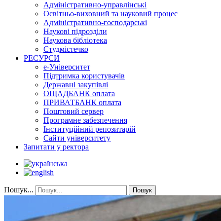
Адміністративно-управлінські
Освітньо-виховний та науковий процес
Адміністративно-господарські
Наукові підрозділи
Наукова бібліотека
Студмістечко
РЕСУРСИ
е-Університет
Підтримка користувачів
Державні закупівлі
ОЩАДБАНК оплата
ПРИВАТБАНК оплата
Поштовий сервер
Програмне забезпечення
Інституційний репозитарій
Сайти університету
Запитати у ректора
Пошук...
Пошук