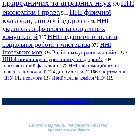
природничих та аграрних наук
ННІ
570
економіки і права
ННІ фізичної
511
культури, спорту і здоров'я
ННІ
440
української філології та соціальних
комунікацій
ННІ педагогічної освіти,
385
соціальної роботи і мистецтва
ННІ
372
іноземних мов
Російсько-українська війна
336
227
ННІ фізичної культури спорту та здоров’я
208
психологічний факультет
ННІ інформаційних та
176
освітніх технологій
допомога ЗСУ
спортсмени
174
166
ЧНУ
перемога
142
137
Приймальна комісія ЧНУ
119
АРХІВ НОВИН