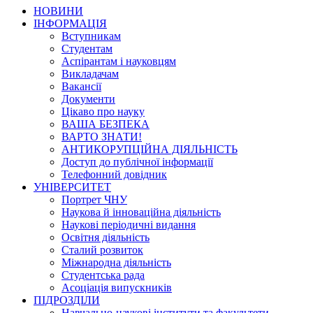
НОВИНИ
ІНФОРМАЦІЯ
Вступникам
Студентам
Аспірантам і науковцям
Викладачам
Вакансії
Документи
Цікаво про науку
ВАША БЕЗПЕКА
ВАРТО ЗНАТИ!
АНТИКОРУПЦІЙНА ДІЯЛЬНІСТЬ
Доступ до публічної інформації
Телефонний довідник
УНІВЕРСИТЕТ
Портрет ЧНУ
Наукова й інноваційна діяльність
Наукові періодичні видання
Освітня діяльність
Сталий розвиток
Міжнародна діяльність
Студентська рада
Асоціація випускників
ПІДРОЗДІЛИ
Навчально-наукові інститути та факультети