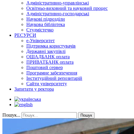
Адміністративно-управлінські
Освітньо-виховний та науковий процес
Адміністративно-господарські
Наукові підрозділи
Наукова бібліотека
Студмістечко
РЕСУРСИ
е-Університет
Підтримка користувачів
Державні закупівлі
ОЩАДБАНК оплата
ПРИВАТБАНК оплата
Поштовий сервер
Програмне забезпечення
Інституційний репозитарій
Сайти університету
Запитати у ректора
Пошук...
Пошук