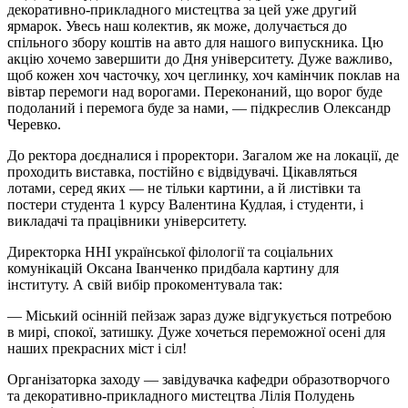
декоративно-прикладного мистецтва за цей уже другий
ярмарок. Увесь наш колектив, як може, долучається до
спільного збору коштів на авто для нашого випускника. Цю
акцію хочемо завершити до Дня університету. Дуже важливо,
щоб кожен хоч часточку, хоч цеглинку, хоч камінчик поклав на
вівтар перемоги над ворогами. Переконаний, що ворог буде
подоланий і перемога буде за нами, — підкреслив Олександр
Черевко.
До ректора доєдналися і проректори. Загалом же на локації, де
проходить виставка, постійно є відвідувачі. Цікавляться
лотами, серед яких — не тільки картини, а й листівки та
постери студента 1 курсу Валентина Кудлая, і студенти, і
викладачі та працівники університету.
Директорка ННІ української філології та соціальних
комунікацій Оксана Іванченко придбала картину для
інституту. А свій вибір прокоментувала так:
— Міський осінній пейзаж зараз дуже відгукується потребою
в мирі, спокої, затишку. Дуже хочеться переможної осені для
наших прекрасних міст і сіл!
Організаторка заходу — завідувачка кафедри образотворчого
та декоративно-прикладного мистецтва Лілія Полудень