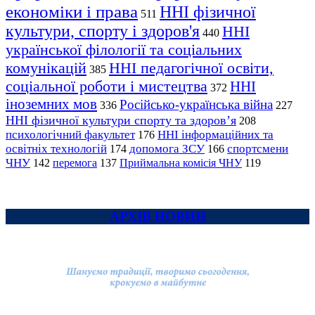
економіки і права
ННІ фізичної
511
культури, спорту і здоров'я
ННІ
440
української філології та соціальних
комунікацій
ННІ педагогічної освіти,
385
соціальної роботи і мистецтва
ННІ
372
іноземних мов
Російсько-українська війна
336
227
ННІ фізичної культури спорту та здоров’я
208
психологічний факультет
ННІ інформаційних та
176
освітніх технологій
допомога ЗСУ
спортсмени
174
166
ЧНУ
перемога
142
137
Приймальна комісія ЧНУ
119
АРХІВ НОВИН