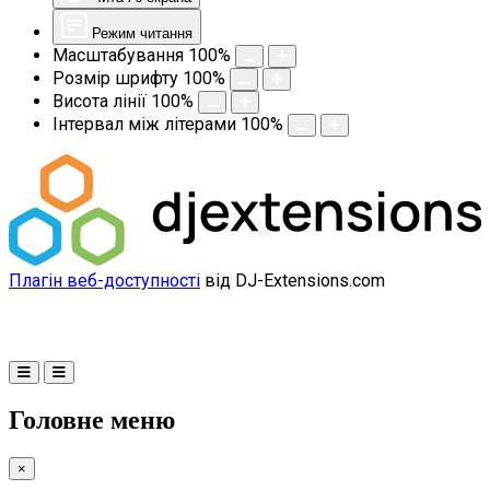
Режим читання
Масштабування
100
%
Розмір шрифту
100
%
Висота лінії
100
%
Інтервал між літерами
100
%
Плагін веб-доступності
від DJ-Extensions.com
Головне меню
×