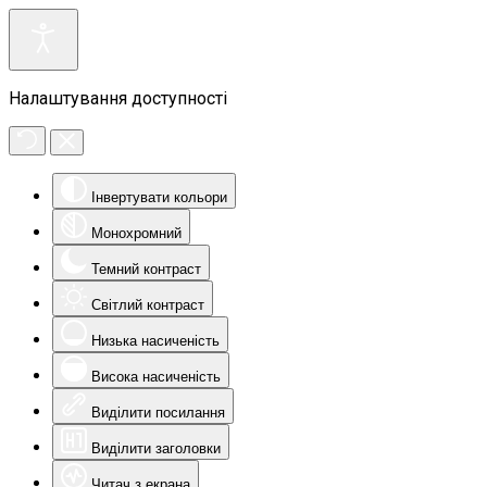
Налаштування доступності
Інвертувати кольори
Монохромний
Темний контраст
Світлий контраст
Низька насиченість
Висока насиченість
Виділити посилання
Виділити заголовки
Читач з екрана