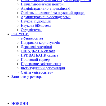
Навчально-наукові центри
Адміністративно-управлінські
Освітньо-виховний та науковий процес
Адміністративно-господарські
Наукові підрозділи
Наукова бібліотека
Студмістечко
РЕСУРСИ
е-Університет
Підтримка користувачів
Державні закупівлі
ОЩАДБАНК оплата
ПРИВАТБАНК оплата
Поштовий сервер
Програмне забезпечення
Інституційний репозитарій
Сайти університету
Запитати у ректора
НОВИНИ