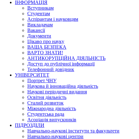
ІНФОРМАЦІЯ
Вступникам
Студентам
Аспірантам і науковцям
Викладачам
Вакансії
Документи
Цікаво про науку
ВАША БЕЗПЕКА
ВАРТО ЗНАТИ!
АНТИКОРУПЦІЙНА ДІЯЛЬНІСТЬ
Доступ до публічної інформації
Телефонний довідник
УНІВЕРСИТЕТ
Портрет ЧНУ
Наукова й інноваційна діяльність
Наукові періодичні видання
Освітня діяльність
Сталий розвиток
Міжнародна діяльність
Студентська рада
Асоціація випускників
ПІДРОЗДІЛИ
Навчально-наукові інститути та факультети
Навчально-наукові центри