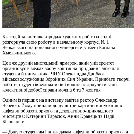
Благодійна виставка-продаж художніх робіт сьогодні
розгорнула свою роботу в навчальному корпусі № 1
Черкаського національного університету імені Богдана
Хмельницького.
Це вже другий мистецький ярмарок, який університет
організовує в межах збору коштів на придбання авто для
студента й випускника ЧНУ Олександра Дрибаса,
військовослужбовця Збройних Сил України. Придбати творчі
роботи студентів-художників і водночас долучитися до
колективної доброї справи можна 6 та 7 жовтня.
Одним із перших на виставку завітав ректор Олександр
Черевко. Йому припали до душі три картини випускників
кафедри образотворчого та декоративно-прикладного
мистецтва: Катерини Тарасюк, Анни Кравець та Надії
Білошапки.
— Дякую студентам і викладачам кафедри образотворчого та