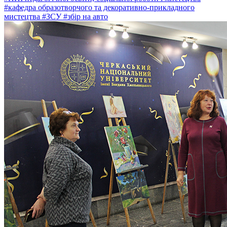
#кафедра образотворчого та декоративно-прикладного
мистецтва
#ЗСУ
#збір на авто