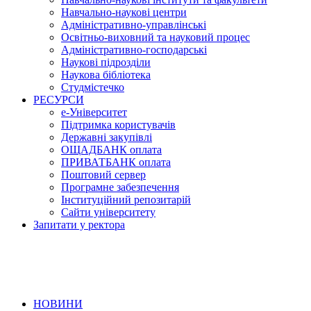
Навчально-наукові центри
Адміністративно-управлінські
Освітньо-виховний та науковий процес
Адміністративно-господарські
Наукові підрозділи
Наукова бібліотека
Студмістечко
РЕСУРСИ
е-Університет
Підтримка користувачів
Державні закупівлі
ОЩАДБАНК оплата
ПРИВАТБАНК оплата
Поштовий сервер
Програмне забезпечення
Інституційний репозитарій
Сайти університету
Запитати у ректора
НОВИНИ