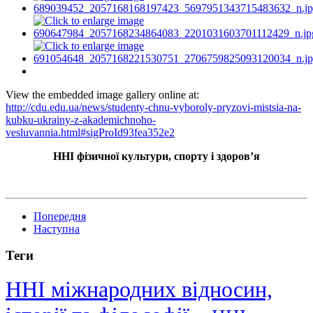
View the embedded image gallery online at:
http://cdu.edu.ua/news/studenty-chnu-vyboroly-pryzovi-mistsia-na-
kubku-ukrainy-z-akademichnoho-
vesluvannia.html#sigProId93fea352e2
ННІ фізичної культури, спорту і здоров’я
Попередня
Наступна
Теги
ННІ міжнародних відносин,