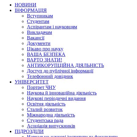
НОВИНИ
ІНФОРМАЦІЯ
Вступникам
Студентам
Аспірантам і науковцям
Викладачам
Вакансії
Документи
Цікаво про науку
ВАША БЕЗПЕКА
ВАРТО ЗНАТИ!
АНТИКОРУПЦІЙНА ДІЯЛЬНІСТЬ
Доступ до публічної інформації
Телефонний довідник
УНІВЕРСИТЕТ
Портрет ЧНУ
Наукова й інноваційна діяльність
Наукові періодичні видання
Освітня діяльність
Сталий розвиток
Міжнародна діяльність
Студентська рада
Асоціація випускників
ПІДРОЗДІЛИ
Навчально-наукові інститути та факультети