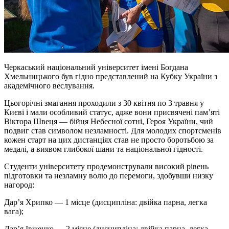
Черкаський національний університет імені Богдана
Хмельницького був гідно представлений на Кубку України з
академічного веслування.
Цьогорічні змагання проходили з 30 квітня по 3 травня у
Києві і мали особливий статус, адже вони присвячені пам’яті
Віктора Швеця — бійця Небесної сотні, Героя України, чий
подвиг став символом незламності. Для молодих спортсменів
кожен старт на цих дистанціях став не просто боротьбою за
медалі, а виявом глибокої шани та національної гідності.
Студенти університету продемонстрували високий рівень
підготовки та незламну волю до перемоги, здобувши низку
нагород:
Дар’я Хрипко — 1 місце (дисципліна: двійка парна, легка
вага);
Дар’я Івженко — 2 місце (дисципліна: двійка парна, легка