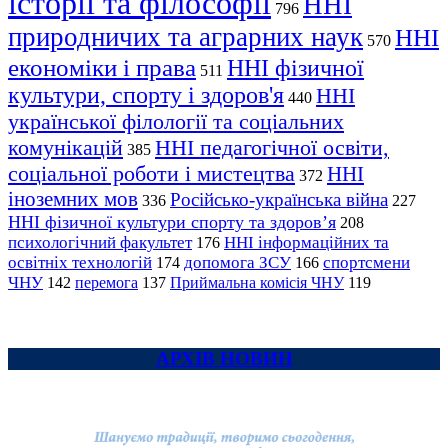
історії та філософії
ННІ
796
природничих та аграрних наук
ННІ
570
економіки і права
ННІ фізичної
511
культури, спорту і здоров'я
ННІ
440
української філології та соціальних
комунікацій
ННІ педагогічної освіти,
385
соціальної роботи і мистецтва
ННІ
372
іноземних мов
Російсько-українська війна
336
227
ННІ фізичної культури спорту та здоров’я
208
психологічний факультет
ННІ інформаційних та
176
освітніх технологій
допомога ЗСУ
спортсмени
174
166
ЧНУ
перемога
142
137
Приймальна комісія ЧНУ
119
АРХІВ НОВИН