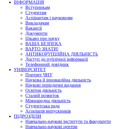
ІНФОРМАЦІЯ
Вступникам
Студентам
Аспірантам і науковцям
Викладачам
Вакансії
Документи
Цікаво про науку
ВАША БЕЗПЕКА
ВАРТО ЗНАТИ!
АНТИКОРУПЦІЙНА ДІЯЛЬНІСТЬ
Доступ до публічної інформації
Телефонний довідник
УНІВЕРСИТЕТ
Портрет ЧНУ
Наукова й інноваційна діяльність
Наукові періодичні видання
Освітня діяльність
Сталий розвиток
Міжнародна діяльність
Студентська рада
Асоціація випускників
ПІДРОЗДІЛИ
Навчально-наукові інститути та факультети
Навчально-наукові центри