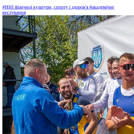
#ННІ фізичної культури, спорту і здоров'я
#академічне
веслування