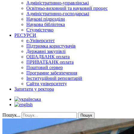
Адміністративно-управлінські
Освітньо-виховний та науковий процес
Адміністративно-господарські
Наукові підрозділи
Наукова бібліотека
Студмістечко
РЕСУРСИ
е-Університет
Підтримка користувачів
Державні закупівлі
ОЩАДБАНК оплата
ПРИВАТБАНК оплата
Поштовий сервер
Програмне забезпечення
Інституційний репозитарій
Сайти університету
Запитати у ректора
Пошук...
Пошук