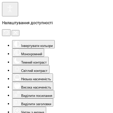
Налаштування доступності
Інвертувати кольори
Монохромний
Темний контраст
Світлий контраст
Низька насиченість
Висока насиченість
Виділити посилання
Виділити заголовки
Читач з екрана