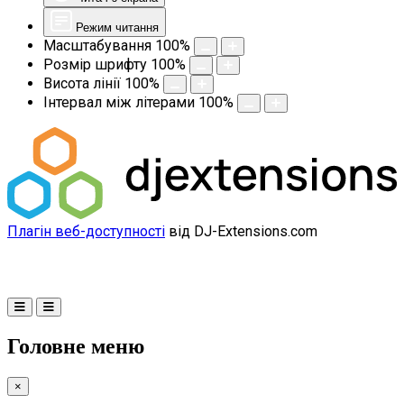
Режим читання
Масштабування
100
%
Розмір шрифту
100
%
Висота лінії
100
%
Інтервал між літерами
100
%
Плагін веб-доступності
від DJ-Extensions.com
Головне меню
×