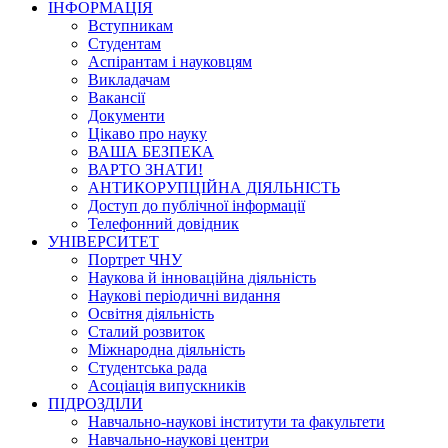
ІНФОРМАЦІЯ
Вступникам
Студентам
Аспірантам і науковцям
Викладачам
Вакансії
Документи
Цікаво про науку
ВАША БЕЗПЕКА
ВАРТО ЗНАТИ!
АНТИКОРУПЦІЙНА ДІЯЛЬНІСТЬ
Доступ до публічної інформації
Телефонний довідник
УНІВЕРСИТЕТ
Портрет ЧНУ
Наукова й інноваційна діяльність
Наукові періодичні видання
Освітня діяльність
Сталий розвиток
Міжнародна діяльність
Студентська рада
Асоціація випускників
ПІДРОЗДІЛИ
Навчально-наукові інститути та факультети
Навчально-наукові центри