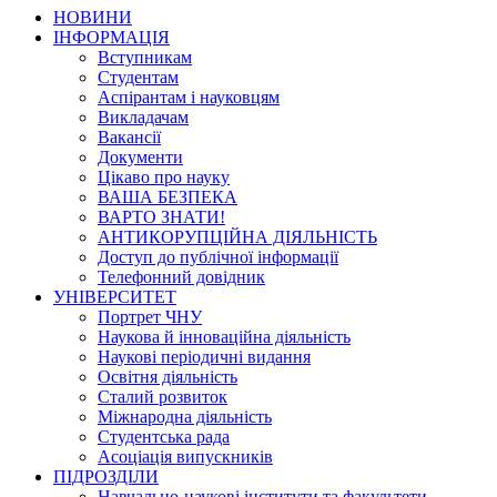
НОВИНИ
ІНФОРМАЦІЯ
Вступникам
Студентам
Аспірантам і науковцям
Викладачам
Вакансії
Документи
Цікаво про науку
ВАША БЕЗПЕКА
ВАРТО ЗНАТИ!
АНТИКОРУПЦІЙНА ДІЯЛЬНІСТЬ
Доступ до публічної інформації
Телефонний довідник
УНІВЕРСИТЕТ
Портрет ЧНУ
Наукова й інноваційна діяльність
Наукові періодичні видання
Освітня діяльність
Сталий розвиток
Міжнародна діяльність
Студентська рада
Асоціація випускників
ПІДРОЗДІЛИ
Навчально-наукові інститути та факультети