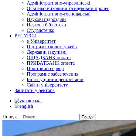
Адміністративно-управлінські
Освітньо-виховний та науковий процес
Адміністративно-господарські
Наукові підрозділи
Наукова бібліотека
Студмістечко
РЕСУРСИ
е-Університет
Підтримка користувачів
Державні закупівлі
ОЩАДБАНК оплата
ПРИВАТБАНК оплата
Поштовий сервер
Програмне забезпечення
Інституційний репозитарій
Сайти університету
Запитати у ректора
Пошук...
Пошук