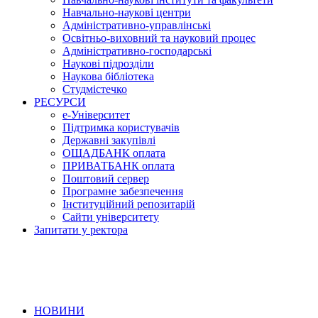
Навчально-наукові центри
Адміністративно-управлінські
Освітньо-виховний та науковий процес
Адміністративно-господарські
Наукові підрозділи
Наукова бібліотека
Студмістечко
РЕСУРСИ
е-Університет
Підтримка користувачів
Державні закупівлі
ОЩАДБАНК оплата
ПРИВАТБАНК оплата
Поштовий сервер
Програмне забезпечення
Інституційний репозитарій
Сайти університету
Запитати у ректора
НОВИНИ