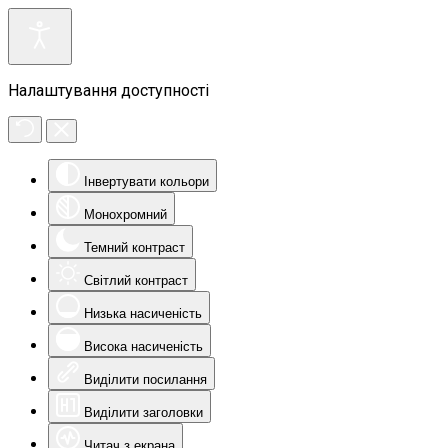
Налаштування доступності
Інвертувати кольори
Монохромний
Темний контраст
Світлий контраст
Низька насиченість
Висока насиченість
Виділити посилання
Виділити заголовки
Читач з екрана