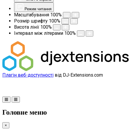
Режим читання
Масштабування
100
%
Розмір шрифту
100
%
Висота лінії
100
%
Інтервал між літерами
100
%
Плагін веб-доступності
від DJ-Extensions.com
Головне меню
×