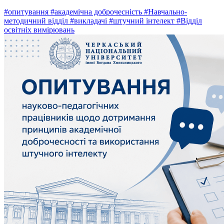
#опитування
#академічна доброчесність
#Навчально-
методичний відділ
#викладачі
#штучний інтелект
#Відділ
освітніх вимірювань