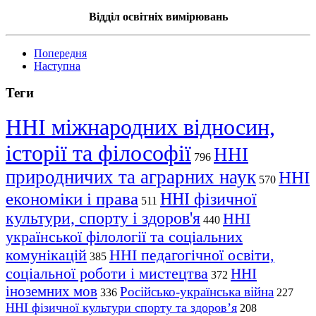
Відділ освітніх вимірювань
Попередня
Наступна
Теги
ННІ міжнародних відносин,
історії та філософії
ННІ
796
природничих та аграрних наук
ННІ
570
економіки і права
ННІ фізичної
511
культури, спорту і здоров'я
ННІ
440
української філології та соціальних
комунікацій
ННІ педагогічної освіти,
385
соціальної роботи і мистецтва
ННІ
372
іноземних мов
Російсько-українська війна
336
227
ННІ фізичної культури спорту та здоров’я
208