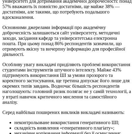
університеті для дотримання академічної доброчесності: понад
57% вважають їх повністю достатніми, ще майже 38% —
достатніми, але такими, що потребують подальшого
вдосконалення.
Основними джерелами інформації про академічну
доброчесність залишаються сайт університету, методичні
заходи, засідання кафедр та університетська електронна
пошта. При цьому понад 86% респондентів зазначили, що
отримують якісну та вичерпну інформацію для професійної
діяльності.
Особливу увагу викладачі приділяють проблемі використання
студентами інструментів штучного інтелекту. Майже 43%
підтримують використання ШІ за умови прозорого та
коректного застосування, ще третина допускає його лише для
окремих типів завдань. Водночас більшість респондентів
наголошують: головний ризик полягає не у самій технології, а
у втраті навичок критичного мислення та самостійного
аналізу.
Серед найбільш поширених викликів викладачі називають:
неконтрольоване використання генеративного ШІ;
складність виявлення «генеративного плагіату»;
механічне копіювання інформації без її осмислення;