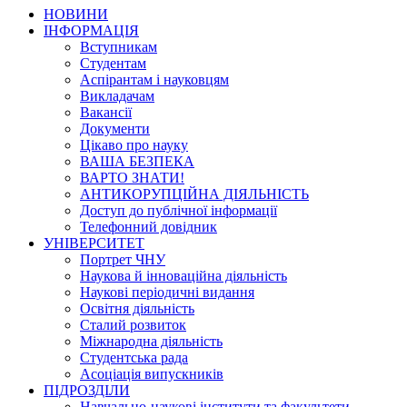
НОВИНИ
ІНФОРМАЦІЯ
Вступникам
Студентам
Аспірантам і науковцям
Викладачам
Вакансії
Документи
Цікаво про науку
ВАША БЕЗПЕКА
ВАРТО ЗНАТИ!
АНТИКОРУПЦІЙНА ДІЯЛЬНІСТЬ
Доступ до публічної інформації
Телефонний довідник
УНІВЕРСИТЕТ
Портрет ЧНУ
Наукова й інноваційна діяльність
Наукові періодичні видання
Освітня діяльність
Сталий розвиток
Міжнародна діяльність
Студентська рада
Асоціація випускників
ПІДРОЗДІЛИ
Навчально-наукові інститути та факультети