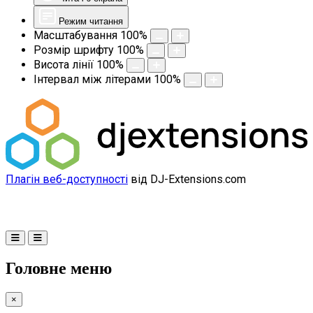
Режим читання
Масштабування
100
%
Розмір шрифту
100
%
Висота лінії
100
%
Інтервал між літерами
100
%
Плагін веб-доступності
від DJ-Extensions.com
Головне меню
×