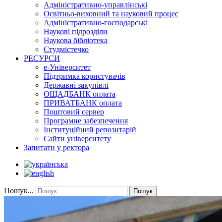
Адміністративно-управлінські
Освітньо-виховний та науковий процес
Адміністративно-господарські
Наукові підрозділи
Наукова бібліотека
Студмістечко
РЕСУРСИ
е-Університет
Підтримка користувачів
Державні закупівлі
ОЩАДБАНК оплата
ПРИВАТБАНК оплата
Поштовий сервер
Програмне забезпечення
Інституційний репозитарій
Сайти університету
Запитати у ректора
Пошук...
Пошук