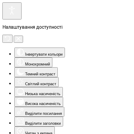
Налаштування доступності
Інвертувати кольори
Монохромний
Темний контраст
Світлий контраст
Низька насиченість
Висока насиченість
Виділити посилання
Виділити заголовки
Читач з екрана