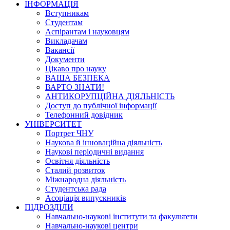
ІНФОРМАЦІЯ
Вступникам
Студентам
Аспірантам і науковцям
Викладачам
Вакансії
Документи
Цікаво про науку
ВАША БЕЗПЕКА
ВАРТО ЗНАТИ!
АНТИКОРУПЦІЙНА ДІЯЛЬНІСТЬ
Доступ до публічної інформації
Телефонний довідник
УНІВЕРСИТЕТ
Портрет ЧНУ
Наукова й інноваційна діяльність
Наукові періодичні видання
Освітня діяльність
Сталий розвиток
Міжнародна діяльність
Студентська рада
Асоціація випускників
ПІДРОЗДІЛИ
Навчально-наукові інститути та факультети
Навчально-наукові центри