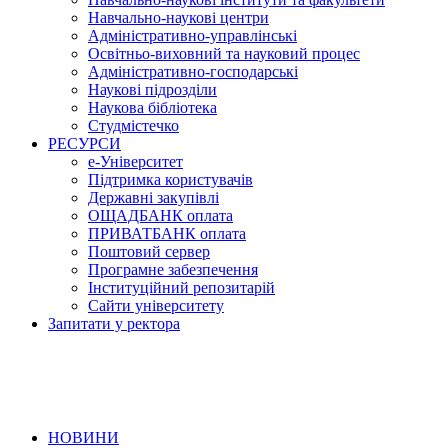
Навчально-наукові центри
Адміністративно-управлінські
Освітньо-виховний та науковий процес
Адміністративно-господарські
Наукові підрозділи
Наукова бібліотека
Студмістечко
РЕСУРСИ
е-Університет
Підтримка користувачів
Державні закупівлі
ОЩАДБАНК оплата
ПРИВАТБАНК оплата
Поштовий сервер
Програмне забезпечення
Інституційний репозитарій
Сайти університету
Запитати у ректора
НОВИНИ