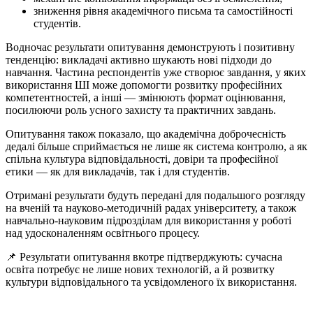
зниження рівня академічного письма та самостійності
студентів.
Водночас результати опитування демонструють і позитивну
тенденцію: викладачі активно шукають нові підходи до
навчання. Частина респондентів уже створює завдання, у яких
використання ШІ може допомогти розвитку професійних
компетентностей, а інші — змінюють формат оцінювання,
посилюючи роль усного захисту та практичних завдань.
Опитування також показало, що академічна доброчесність
дедалі більше сприймається не лише як система контролю, а як
спільна культура відповідальності, довіри та професійної
етики — як для викладачів, так і для студентів.
Отримані результати будуть передані для подальшого розгляду
на вченій та науково-методичній радах університету, а також
навчально-науковим підрозділам для використання у роботі
над удосконаленням освітнього процесу.
📌 Результати опитування вкотре підтверджують: сучасна
освіта потребує не лише нових технологій, а й розвитку
культури відповідального та усвідомленого їх використання.