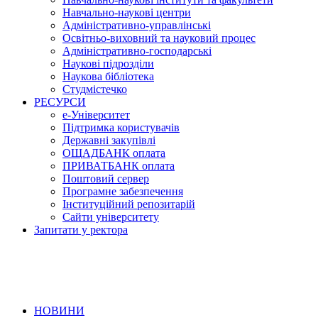
Навчально-наукові центри
Адміністративно-управлінські
Освітньо-виховний та науковий процес
Адміністративно-господарські
Наукові підрозділи
Наукова бібліотека
Студмістечко
РЕСУРСИ
е-Університет
Підтримка користувачів
Державні закупівлі
ОЩАДБАНК оплата
ПРИВАТБАНК оплата
Поштовий сервер
Програмне забезпечення
Інституційний репозитарій
Сайти університету
Запитати у ректора
НОВИНИ