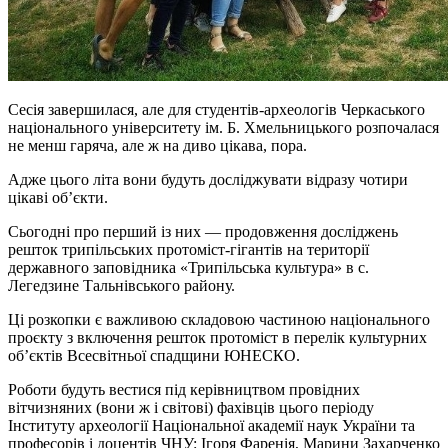
Сесія завершилася, але для студентів-археологів Черкаського
національного університету ім. Б. Хмельницького розпочалася
не менш гаряча, але ж на диво цікава, пора.
Адже цього літа вони будуть досліджувати відразу чотири
цікаві об’єкти.
Сьогодні про перший із них — продовження досліджень
решток трипільських протоміст-гігантів на території
державного заповідника «Трипільська культура» в с.
Легедзине Тальнівського району.
Ці розкопки є важливою складовою частиною національного
проєкту з включення решток протоміст в перелік культурних
об’єктів Всесвітньої спадщини ЮНЕСКО.
Роботи будуть вестися під керівництвом провідних
вітчизняних (вони ж і світові) фахівців цього періоду
Інституту археології Національної академії наук України та
професорів і доцентів ЧНУ: Ігоря Фаренія, Марини Захарченко