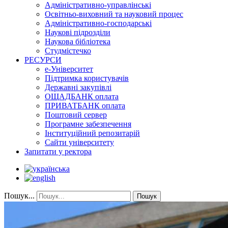
Адміністративно-управлінські
Освітньо-виховний та науковий процес
Адміністративно-господарські
Наукові підрозділи
Наукова бібліотека
Студмістечко
РЕСУРСИ
е-Університет
Підтримка користувачів
Державні закупівлі
ОЩАДБАНК оплата
ПРИВАТБАНК оплата
Поштовий сервер
Програмне забезпечення
Інституційний репозитарій
Сайти університету
Запитати у ректора
Пошук...
Пошук