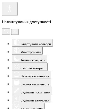
Налаштування доступності
Інвертувати кольори
Монохромний
Темний контраст
Світлий контраст
Низька насиченість
Висока насиченість
Виділити посилання
Виділити заголовки
Читач з екрана