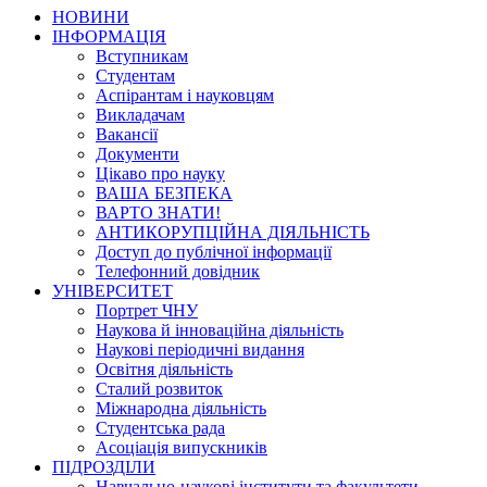
НОВИНИ
ІНФОРМАЦІЯ
Вступникам
Студентам
Аспірантам і науковцям
Викладачам
Вакансії
Документи
Цікаво про науку
ВАША БЕЗПЕКА
ВАРТО ЗНАТИ!
АНТИКОРУПЦІЙНА ДІЯЛЬНІСТЬ
Доступ до публічної інформації
Телефонний довідник
УНІВЕРСИТЕТ
Портрет ЧНУ
Наукова й інноваційна діяльність
Наукові періодичні видання
Освітня діяльність
Сталий розвиток
Міжнародна діяльність
Студентська рада
Асоціація випускників
ПІДРОЗДІЛИ
Навчально-наукові інститути та факультети