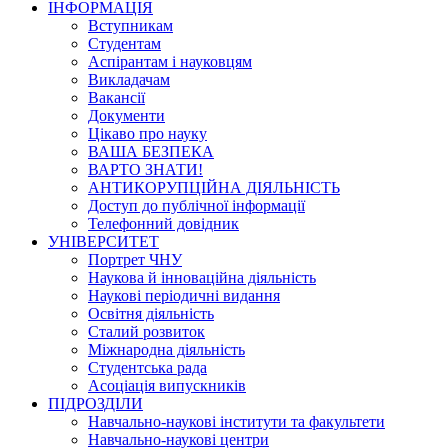
ІНФОРМАЦІЯ
Вступникам
Студентам
Аспірантам і науковцям
Викладачам
Вакансії
Документи
Цікаво про науку
ВАША БЕЗПЕКА
ВАРТО ЗНАТИ!
АНТИКОРУПЦІЙНА ДІЯЛЬНІСТЬ
Доступ до публічної інформації
Телефонний довідник
УНІВЕРСИТЕТ
Портрет ЧНУ
Наукова й інноваційна діяльність
Наукові періодичні видання
Освітня діяльність
Сталий розвиток
Міжнародна діяльність
Студентська рада
Асоціація випускників
ПІДРОЗДІЛИ
Навчально-наукові інститути та факультети
Навчально-наукові центри