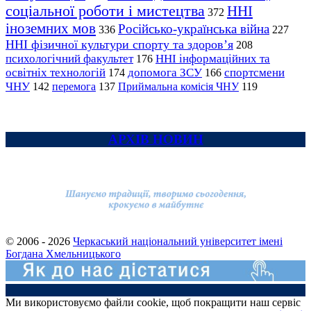
соціальної роботи і мистецтва
ННІ
372
іноземних мов
Російсько-українська війна
336
227
ННІ фізичної культури спорту та здоров’я
208
психологічний факультет
ННІ інформаційних та
176
освітніх технологій
допомога ЗСУ
спортсмени
174
166
ЧНУ
перемога
142
137
Приймальна комісія ЧНУ
119
АРХІВ НОВИН
© 2006 - 2026
Черкаський національний університет імені
Богдана Хмельницького
Ми використовуємо файли cookie, щоб покращити наш сервіс