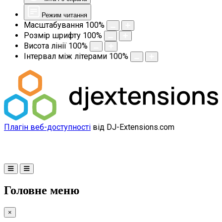
Режим читання
Масштабування
100
%
Розмір шрифту
100
%
Висота лінії
100
%
Інтервал між літерами
100
%
Плагін веб-доступності
від DJ-Extensions.com
Головне меню
×