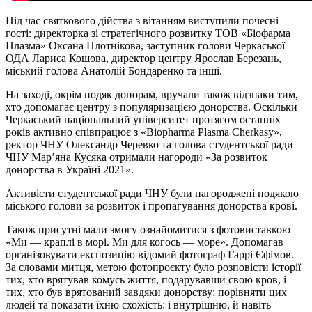
Під час святкового дійства з вітанням виступили почесні
гості: директорка зі стратегічного розвитку ТОВ «Біофарма
Плазма» Оксана Плотнікова, заступник голови Черкаської
ОДА Лариса Кошова, директор центру Ярослав Березань,
міський голова Анатолій Бондаренко та інші.
На заході, окрім подяк донорам, вручали також відзнаки тим,
хто допомагає центру з популяризацією донорства. Оскільки
Черкаський національний університет протягом останніх
років активно співпрацює з «Biopharma Plasma Cherkasy»,
ректор ЧНУ Олександр Черевко та голова студентської ради
ЧНУ Мар’яна Кусяка отримали нагороди «За розвиток
донорства в Україні 2021».
Активісти студентської ради ЧНУ були нагороджені подякою
міського голови за розвиток і пропагування донорства крові.
Також присутні мали змогу ознайомитися з фотовиставкою
«Ми — краплі в морі. Ми для когось — море». Допомагав
організовувати експозицію відомий фотограф Гаррі Єфімов.
За словами митця, метою фотопроєкту було розповісти історії
тих, хто врятував комусь життя, подарувавши свою кров, і
тих, хто був врятований завдяки донорству; порівняти цих
людей та показати їхню схожість: і внутрішню, й навіть