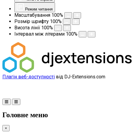
Режим читання
Масштабування
100
%
Розмір шрифту
100
%
Висота лінії
100
%
Інтервал між літерами
100
%
Плагін веб-доступності
від DJ-Extensions.com
Головне меню
×