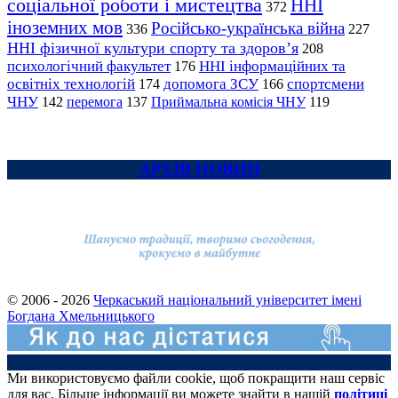
соціальної роботи і мистецтва
ННІ
372
іноземних мов
Російсько-українська війна
336
227
ННІ фізичної культури спорту та здоров’я
208
психологічний факультет
ННІ інформаційних та
176
освітніх технологій
допомога ЗСУ
спортсмени
174
166
ЧНУ
перемога
142
137
Приймальна комісія ЧНУ
119
АРХІВ НОВИН
© 2006 - 2026
Черкаський національний університет імені
Богдана Хмельницького
Ми використовуємо файли cookie, щоб покращити наш сервіс
для вас. Більше інформації ви можете знайти в нашій
політиці