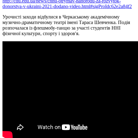
http://cdu.edu.ua/news/chnu-otrymav-nahorodu-za-rozvytok-
donorstva-v-ukraini-2021-dodano-video.html#sigProIdc62e2a84f2
Урочисті заходи відбулися в Черкаському академічному
музично-драматичному театрі імені Тараса Шевченка. Подія
розпочалася із флешмобу-танцю за участі студентів ННІ
фізичної культури, спорту і здоров'я.