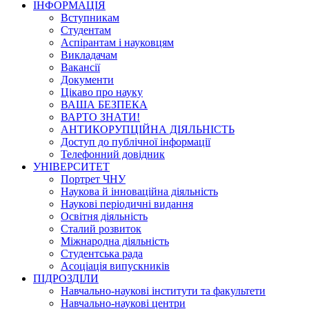
ІНФОРМАЦІЯ
Вступникам
Студентам
Аспірантам і науковцям
Викладачам
Вакансії
Документи
Цікаво про науку
ВАША БЕЗПЕКА
ВАРТО ЗНАТИ!
АНТИКОРУПЦІЙНА ДІЯЛЬНІСТЬ
Доступ до публічної інформації
Телефонний довідник
УНІВЕРСИТЕТ
Портрет ЧНУ
Наукова й інноваційна діяльність
Наукові періодичні видання
Освітня діяльність
Сталий розвиток
Міжнародна діяльність
Студентська рада
Асоціація випускників
ПІДРОЗДІЛИ
Навчально-наукові інститути та факультети
Навчально-наукові центри