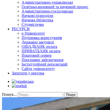
Адміністративно-управлінські
Освітньо-виховний та науковий процес
Адміністративно-господарські
Наукові підрозділи
Наукова бібліотека
Студмістечко
РЕСУРСИ
е-Університет
Підтримка користувачів
Державні закупівлі
ОЩАДБАНК оплата
ПРИВАТБАНК оплата
Поштовий сервер
Програмне забезпечення
Інституційний репозитарій
Сайти університету
Запитати у ректора
Пошук...
Пошук