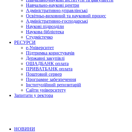
Навчально-наукові центри
Адміністративно-управлінські
Освітньо-виховний та науковий процес
Адміністративно-господарські
Наукові підрозділи
Наукова бібліотека
Студмістечко
РЕСУРСИ
е-Університет
Підтримка користувачів
Державні закупівлі
ОЩАДБАНК оплата
ПРИВАТБАНК оплата
Поштовий сервер
Програмне забезпечення
Інституційний репозитарій
Сайти університету
Запитати у ректора
НОВИНИ