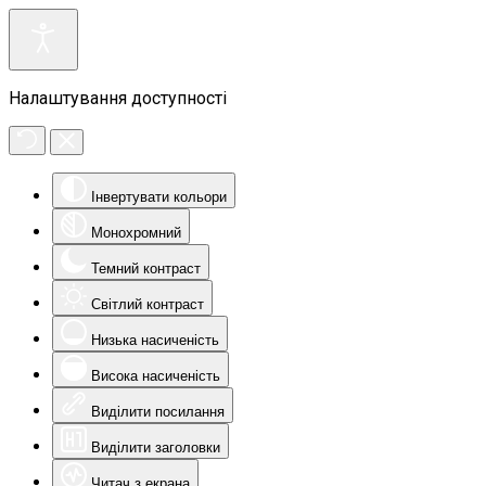
Налаштування доступності
Інвертувати кольори
Монохромний
Темний контраст
Світлий контраст
Низька насиченість
Висока насиченість
Виділити посилання
Виділити заголовки
Читач з екрана