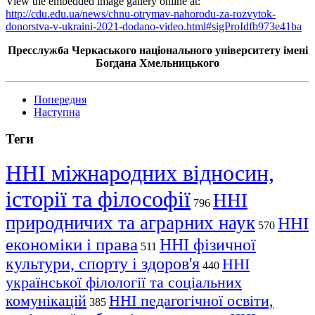
View the embedded image gallery online at:
http://cdu.edu.ua/news/chnu-otrymav-nahorodu-za-rozvytok-
donorstva-v-ukraini-2021-dodano-video.html#sigProIdfb973e41ba
Пресслужба Черкаського національного університету імені
Богдана Хмельницького
Попередня
Наступна
Теги
ННІ міжнародних відносин,
історії та філософії
ННІ
796
природничих та аграрних наук
ННІ
570
економіки і права
ННІ фізичної
511
культури, спорту і здоров'я
ННІ
440
української філології та соціальних
комунікацій
ННІ педагогічної освіти,
385