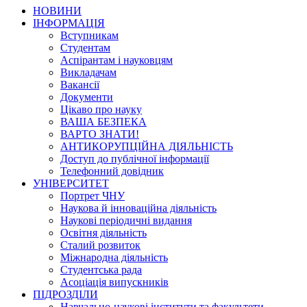
НОВИНИ
ІНФОРМАЦІЯ
Вступникам
Студентам
Аспірантам і науковцям
Викладачам
Вакансії
Документи
Цікаво про науку
ВАША БЕЗПЕКА
ВАРТО ЗНАТИ!
АНТИКОРУПЦІЙНА ДІЯЛЬНІСТЬ
Доступ до публічної інформації
Телефонний довідник
УНІВЕРСИТЕТ
Портрет ЧНУ
Наукова й інноваційна діяльність
Наукові періодичні видання
Освітня діяльність
Сталий розвиток
Міжнародна діяльність
Студентська рада
Асоціація випускників
ПІДРОЗДІЛИ
Навчально-наукові інститути та факультети