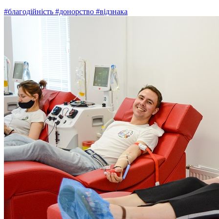
#благодійність
#донорство
#відзнака