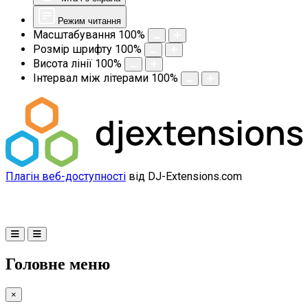
Режим читання
Масштабування
100
%
Розмір шрифту
100
%
Висота лінії
100
%
Інтервал між літерами
100
%
Плагін веб-доступності
від DJ-Extensions.com
Головне меню
×