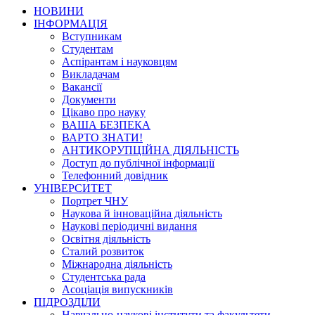
НОВИНИ
ІНФОРМАЦІЯ
Вступникам
Студентам
Аспірантам і науковцям
Викладачам
Вакансії
Документи
Цікаво про науку
ВАША БЕЗПЕКА
ВАРТО ЗНАТИ!
АНТИКОРУПЦІЙНА ДІЯЛЬНІСТЬ
Доступ до публічної інформації
Телефонний довідник
УНІВЕРСИТЕТ
Портрет ЧНУ
Наукова й інноваційна діяльність
Наукові періодичні видання
Освітня діяльність
Сталий розвиток
Міжнародна діяльність
Студентська рада
Асоціація випускників
ПІДРОЗДІЛИ
Навчально-наукові інститути та факультети