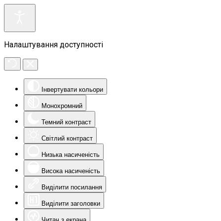
Налаштування доступності
Інвертувати кольори
Монохромний
Темний контраст
Світлий контраст
Низька насиченість
Висока насиченість
Виділити посилання
Виділити заголовки
Читач з екрана