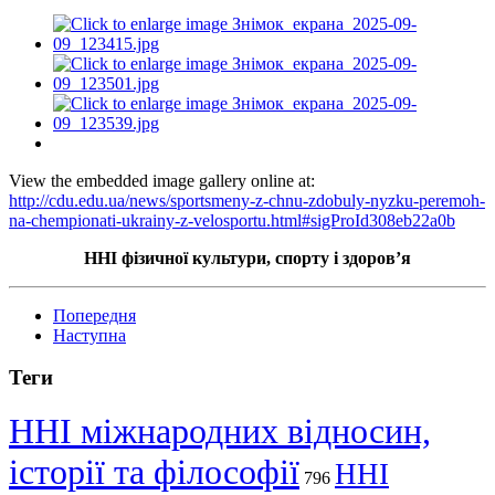
View the embedded image gallery online at:
http://cdu.edu.ua/news/sportsmeny-z-chnu-zdobuly-nyzku-peremoh-
na-chempionati-ukrainy-z-velosportu.html#sigProId308eb22a0b
ННІ фізичної культури, спорту і здоров’я
Попередня
Наступна
Теги
ННІ міжнародних відносин,
історії та філософії
ННІ
796