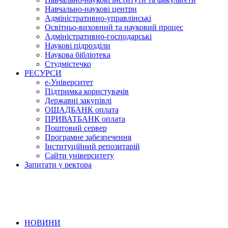
Навчально-наукові центри
Адміністративно-управлінські
Освітньо-виховний та науковий процес
Адміністративно-господарські
Наукові підрозділи
Наукова бібліотека
Студмістечко
РЕСУРСИ
е-Університет
Підтримка користувачів
Державні закупівлі
ОЩАДБАНК оплата
ПРИВАТБАНК оплата
Поштовий сервер
Програмне забезпечення
Інституційний репозитарій
Сайти університету
Запитати у ректора
НОВИНИ