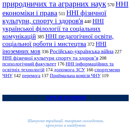
природничих та аграрних наук
ННІ
570
економіки і права
ННІ фізичної
511
культури, спорту і здоров'я
ННІ
440
української філології та соціальних
комунікацій
ННІ педагогічної освіти,
385
соціальної роботи і мистецтва
ННІ
372
іноземних мов
Російсько-українська війна
336
227
ННІ фізичної культури спорту та здоров’я
208
психологічний факультет
ННІ інформаційних та
176
освітніх технологій
допомога ЗСУ
спортсмени
174
166
ЧНУ
перемога
142
137
Приймальна комісія ЧНУ
119
АРХІВ НОВИН