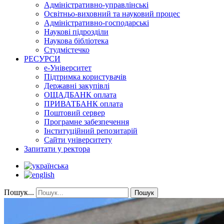
Адміністративно-управлінські
Освітньо-виховний та науковий процес
Адміністративно-господарські
Наукові підрозділи
Наукова бібліотека
Студмістечко
РЕСУРСИ
е-Університет
Підтримка користувачів
Державні закупівлі
ОЩАДБАНК оплата
ПРИВАТБАНК оплата
Поштовий сервер
Програмне забезпечення
Інституційний репозитарій
Сайти університету
Запитати у ректора
Пошук...
Пошук