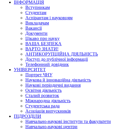
ІНФОРМАЦІЯ
Вступникам
Студентам
Аспірантам і науковцям
Викладачам
Вакансії
Документи
Цікаво про науку
ВАША БЕЗПЕКА
ВАРТО ЗНАТИ!
АНТИКОРУПЦІЙНА ДІЯЛЬНІСТЬ
Доступ до публічної інформації
Телефонний довідник
УНІВЕРСИТЕТ
Портрет ЧНУ
Наукова й інноваційна діяльність
Наукові періодичні видання
Освітня діяльність
Сталий розвиток
Міжнародна діяльність
Студентська рада
Асоціація випускників
ПІДРОЗДІЛИ
Навчально-наукові інститути та факультети
Навчально-наукові центри