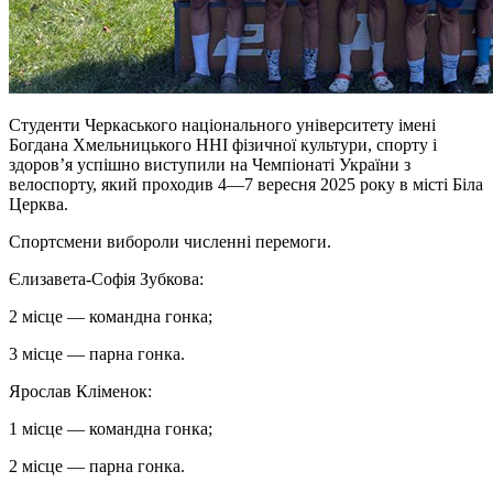
Студенти Черкаського національного університету імені
Богдана Хмельницького ННІ фізичної культури, спорту і
здоровʼя успішно виступили на Чемпіонаті України з
велоспорту, який проходив 4—7 вересня 2025 року в місті Біла
Церква.
Спортсмени вибороли численні перемоги.
Єлизавета-Софія Зубкова:
2 місце — командна
гонка
;
3 місце — парна
гонка
.
Ярослав Кліменок
:
1 місце — командна
гонка
;
2 місце — парна
гонка
.