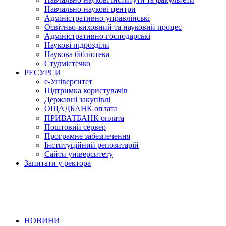
Навчально-наукові центри
Адміністративно-управлінські
Освітньо-виховний та науковий процес
Адміністративно-господарські
Наукові підрозділи
Наукова бібліотека
Студмістечко
РЕСУРСИ
е-Університет
Підтримка користувачів
Державні закупівлі
ОЩАДБАНК оплата
ПРИВАТБАНК оплата
Поштовий сервер
Програмне забезпечення
Інституційний репозитарій
Сайти університету
Запитати у ректора
НОВИНИ