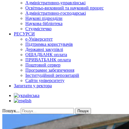
Адміністративно-управлінські
Освітньо-виховний та науковий процес
Адміністративно-господарські
Наукові підрозділи
Наукова бібліотека
Студмістечко
РЕСУРСИ
е-Університет
Підтримка користувачів
Державні закупівлі
ОЩАДБАНК оплата
ПРИВАТБАНК оплата
Поштовий сервер
Програмне забезпечення
Інституційний репозитарій
Сайти університету
Запитати у ректора
Пошук...
Пошук