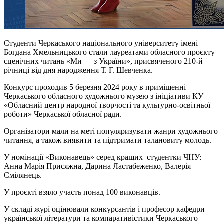
Студенти Черкаського національного університету імені
Богдана Хмельницького стали лауреатами обласного проєкту
сценічних читань «Ми — з України», присвяченого 210-й
річниці від дня народження Т. Г. Шевченка.
Конкурс проходив 5 березня 2024 року в приміщенні
Черкаського обласного художнього музею з ініціативи КУ
«Обласний центр народної творчості та культурно-освітньої
роботи» Черкаської обласної ради.
Організатори мали на меті популяризувати жанри художнього
читання, а також виявити та підтримати талановиту молодь.
У номінації «Виконавець» серед кращих студентки ЧНУ:
Анна Марія Присяжна, Дарина Ластабеженко, Валерія
Смілянець.
У проєкті взяло участь понад 100 виконавців.
У складі журі оцінювали конкурсантів і професор кафедри
української літератури та компаративістики Черкаського