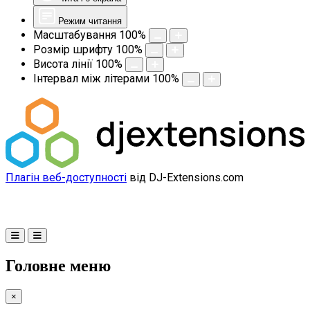
Режим читання
Масштабування
100
%
Розмір шрифту
100
%
Висота лінії
100
%
Інтервал між літерами
100
%
Плагін веб-доступності
від DJ-Extensions.com
Головне меню
×