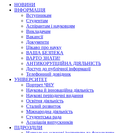
НОВИНИ
ІНФОРМАЦІЯ
Вступникам
Студентам
Аспірантам і науковцям
Викладачам
Вакансії
Документи
Цікаво про науку
ВАША БЕЗПЕКА
ВАРТО ЗНАТИ!
АНТИКОРУПЦІЙНА ДІЯЛЬНІСТЬ
Доступ до публічної інформації
Телефонний довідник
УНІВЕРСИТЕТ
Портрет ЧНУ
Наукова й інноваційна діяльність
Наукові періодичні видання
Освітня діяльність
Сталий розвиток
Міжнародна діяльність
Студентська рада
Асоціація випускників
ПІДРОЗДІЛИ
Навчально-наукові інститути та факультети