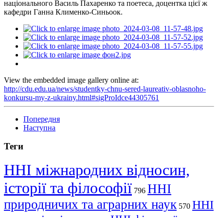
національного Василь Пахаренко та поетеса, доцентка цієї ж
кафедри Ганна Клименко-Синьоок.
View the embedded image gallery online at:
http://cdu.edu.ua/news/studentky-chnu-sered-laureativ-oblasnoho-
konkursu-my-z-ukrainy.html#sigProIdce44305761
Попередня
Наступна
Теги
ННІ міжнародних відносин,
історії та філософії
ННІ
796
природничих та аграрних наук
ННІ
570