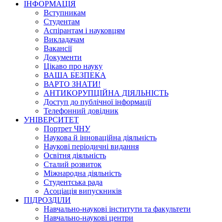
ІНФОРМАЦІЯ
Вступникам
Студентам
Аспірантам і науковцям
Викладачам
Вакансії
Документи
Цікаво про науку
ВАША БЕЗПЕКА
ВАРТО ЗНАТИ!
АНТИКОРУПЦІЙНА ДІЯЛЬНІСТЬ
Доступ до публічної інформації
Телефонний довідник
УНІВЕРСИТЕТ
Портрет ЧНУ
Наукова й інноваційна діяльність
Наукові періодичні видання
Освітня діяльність
Сталий розвиток
Міжнародна діяльність
Студентська рада
Асоціація випускників
ПІДРОЗДІЛИ
Навчально-наукові інститути та факультети
Навчально-наукові центри