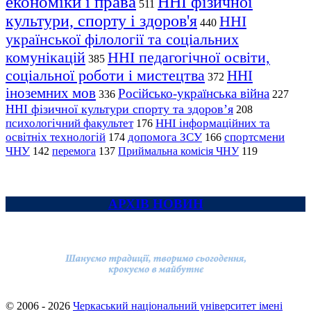
економіки і права
ННІ фізичної
511
культури, спорту і здоров'я
ННІ
440
української філології та соціальних
комунікацій
ННІ педагогічної освіти,
385
соціальної роботи і мистецтва
ННІ
372
іноземних мов
Російсько-українська війна
336
227
ННІ фізичної культури спорту та здоров’я
208
психологічний факультет
ННІ інформаційних та
176
освітніх технологій
допомога ЗСУ
спортсмени
174
166
ЧНУ
перемога
142
137
Приймальна комісія ЧНУ
119
АРХІВ НОВИН
© 2006 - 2026
Черкаський національний університет імені