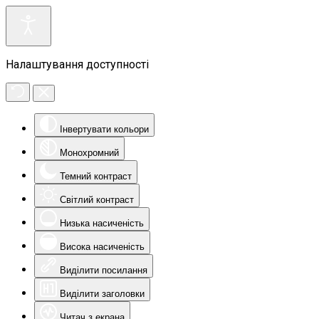
Налаштування доступності
Інвертувати кольори
Монохромний
Темний контраст
Світлий контраст
Низька насиченість
Висока насиченість
Виділити посилання
Виділити заголовки
Читач з екрана