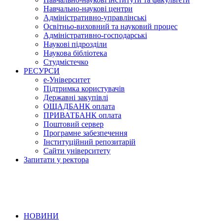
Навчально-наукові центри
Адміністративно-управлінські
Освітньо-виховний та науковий процес
Адміністративно-господарські
Наукові підрозділи
Наукова бібліотека
Студмістечко
РЕСУРСИ
е-Університет
Підтримка користувачів
Державні закупівлі
ОЩАДБАНК оплата
ПРИВАТБАНК оплата
Поштовий сервер
Програмне забезпечення
Інституційний репозитарій
Сайти університету
Запитати у ректора
НОВИНИ