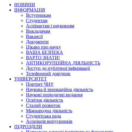
НОВИНИ
ІНФОРМАЦІЯ
Вступникам
Студентам
Аспірантам і науковцям
Викладачам
Вакансії
Документи
Цікаво про науку
ВАША БЕЗПЕКА
ВАРТО ЗНАТИ!
АНТИКОРУПЦІЙНА ДІЯЛЬНІСТЬ
Доступ до публічної інформації
Телефонний довідник
УНІВЕРСИТЕТ
Портрет ЧНУ
Наукова й інноваційна діяльність
Наукові періодичні видання
Освітня діяльність
Сталий розвиток
Міжнародна діяльність
Студентська рада
Асоціація випускників
ПІДРОЗДІЛИ
Навчально-наукові інститути та факультети