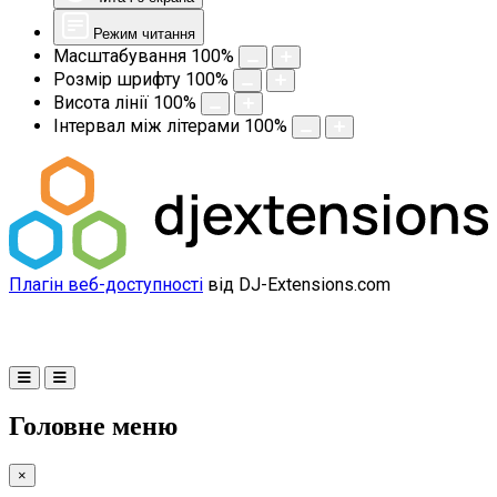
Режим читання
Масштабування
100
%
Розмір шрифту
100
%
Висота лінії
100
%
Інтервал між літерами
100
%
Плагін веб-доступності
від DJ-Extensions.com
Головне меню
×