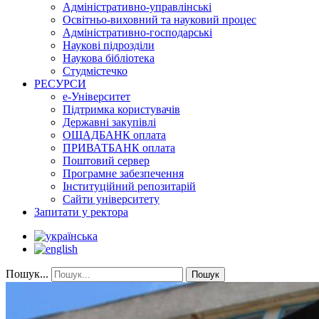
Адміністративно-управлінські
Освітньо-виховний та науковий процес
Адміністративно-господарські
Наукові підрозділи
Наукова бібліотека
Студмістечко
РЕСУРСИ
е-Університет
Підтримка користувачів
Державні закупівлі
ОЩАДБАНК оплата
ПРИВАТБАНК оплата
Поштовий сервер
Програмне забезпечення
Інституційний репозитарій
Сайти університету
Запитати у ректора
Пошук...
Пошук