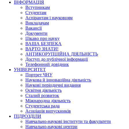
ІНФОРМАЦІЯ
Вступникам
Студентам
Аспірантам і науковцям
Викладачам
Вакансії
Документи
Цікаво про науку
ВАША БЕЗПЕКА
ВАРТО ЗНАТИ!
АНТИКОРУПЦІЙНА ДІЯЛЬНІСТЬ
Доступ до публічної інформації
Телефонний довідник
УНІВЕРСИТЕТ
Портрет ЧНУ
Наукова й інноваційна діяльність
Наукові періодичні видання
Освітня діяльність
Сталий розвиток
Міжнародна діяльність
Студентська рада
Асоціація випускників
ПІДРОЗДІЛИ
Навчально-наукові інститути та факультети
Навчально-наукові центри