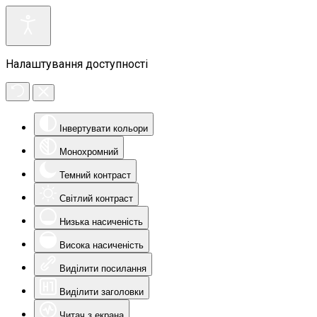
Налаштування доступності
Інвертувати кольори
Монохромний
Темний контраст
Світлий контраст
Низька насиченість
Висока насиченість
Виділити посилання
Виділити заголовки
Читач з екрана