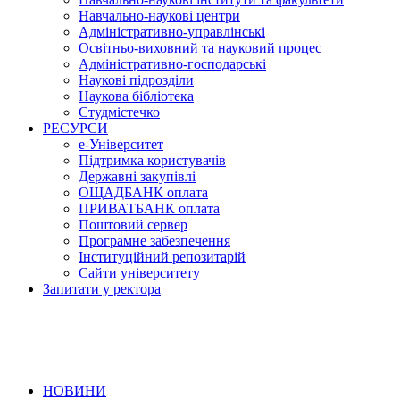
Навчально-наукові центри
Адміністративно-управлінські
Освітньо-виховний та науковий процес
Адміністративно-господарські
Наукові підрозділи
Наукова бібліотека
Студмістечко
РЕСУРСИ
е-Університет
Підтримка користувачів
Державні закупівлі
ОЩАДБАНК оплата
ПРИВАТБАНК оплата
Поштовий сервер
Програмне забезпечення
Інституційний репозитарій
Сайти університету
Запитати у ректора
НОВИНИ