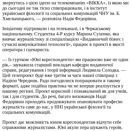
звернутись з цією ідеєю на телекомпанію «ВІККА», із якою ми
до сьогодні не так тісно співпрацювали, і в інститут
української філології та соціальних комунікацій ЧНУ ім. Б.
Хмельницького, — розповіла Надія Федорівна.
Ініціативу підтримали і на телеканалі, і в Черкаському
національному. Студентка 4-Р курсу Марина Сухенко, яка
вивчає журналістику зі спеціалізацією «Видавничий бізнес і
сучасні комунікативні технології», працює в проекті в якості
оператора і сценариста.
— Із гуртком «Юні кореспонденти» ми працюємо вже не один
рік,‒ зауважила старший викладач кафедри видавничої
справи, редагування і теорії інформації Людмила Солодка. —
Цей телепроект буде вже третім за часи нашої співпраці з
Надією Чередник. Радо погодилися попрацювати в такому
форматі, адже подібна практика чи не вперше реалізується у
нашому регіоні. Проект корисний і пізнавальний як для учнів,
так і для студентів. До речі, багато вихованців Надії
Федорівни приходять продовжувати опановувати професію
журналіста саме до нас, у ННІ української філології та
соціальних комунікацій.
Проект дає можливість юним кореспондентам відчути себе
справжніми журналістами. Юні акули пера шукають героїв,