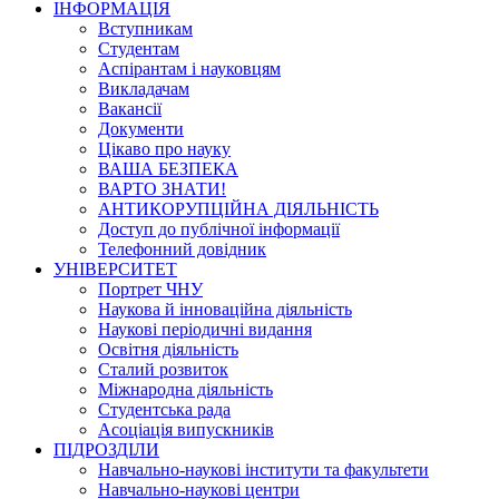
ІНФОРМАЦІЯ
Вступникам
Студентам
Аспірантам і науковцям
Викладачам
Вакансії
Документи
Цікаво про науку
ВАША БЕЗПЕКА
ВАРТО ЗНАТИ!
АНТИКОРУПЦІЙНА ДІЯЛЬНІСТЬ
Доступ до публічної інформації
Телефонний довідник
УНІВЕРСИТЕТ
Портрет ЧНУ
Наукова й інноваційна діяльність
Наукові періодичні видання
Освітня діяльність
Сталий розвиток
Міжнародна діяльність
Студентська рада
Асоціація випускників
ПІДРОЗДІЛИ
Навчально-наукові інститути та факультети
Навчально-наукові центри