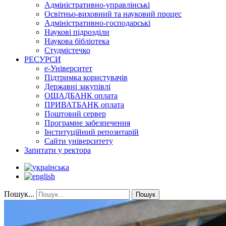
Адміністративно-управлінські
Освітньо-виховний та науковий процес
Адміністративно-господарські
Наукові підрозділи
Наукова бібліотека
Студмістечко
РЕСУРСИ
е-Університет
Підтримка користувачів
Державні закупівлі
ОЩАДБАНК оплата
ПРИВАТБАНК оплата
Поштовий сервер
Програмне забезпечення
Інституційний репозитарій
Сайти університету
Запитати у ректора
Пошук...
Пошук