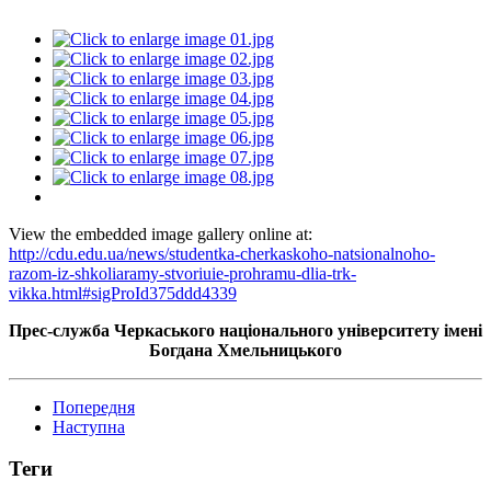
View the embedded image gallery online at:
http://cdu.edu.ua/news/studentka-cherkaskoho-natsionalnoho-
razom-iz-shkoliaramy-stvoriuie-prohramu-dlia-trk-
vikka.html#sigProId375ddd4339
Прес-служба Черкаського національного університету імені
Богдана Хмельницького
Попередня
Наступна
Теги