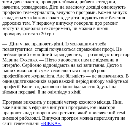
теми для сюжетів, проводять зйомки, роблять стендапи,
начитки, розкадровки. Діти на власному досвіді опановують
професію тележурналіста, ведучого програми. Кожен випуск
складається з кількох сюжетів, де діти подають своє бачення
дорослих тем. У першому випуску говорили про ремонт
мосту та проводили експеримент, чи можна в школі
прохарчуватися за 20 грн.
— Діти у нас працюють різні. Із молодшими треба
пововтузитися, старші почуваються справжніми профі. Це
неймовірний емоційний заряд для них,— розповідає оператор
Марина Сухенко. — Ніхто з дорослих нам не відмовив в
інтерв'ю. Серйозно відповідають на всі запитання. Дехто з
наших вихованців уже замислюється над кар'єрою
професійного журналіста. Але більшість — не визначилися. В
одинадцятикласників зараз важкий період вибору майбутньої
професії. Вони з однаковою відповідальністю йдуть і на
зйомки передачі, й на олімпіаду з хімії.
Програма виходить у перший четвер кожного місяця. Нині
вже вийшло в ефір два випуски програми, юні аматори
працюють над створенням третього, який присвячений темі
зимової риболовлі. Випуски програм можна переглянути на
сайті телекомпанії
«ВІККА».