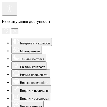
Налаштування доступності
Інвертувати кольори
Монохромний
Темний контраст
Світлий контраст
Низька насиченість
Висока насиченість
Виділити посилання
Виділити заголовки
Читач з екрана