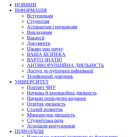
НОВИНИ
ІНФОРМАЦІЯ
Вступникам
Студентам
Аспірантам і науковцям
Викладачам
Вакансії
Документи
Цікаво про науку
ВАША БЕЗПЕКА
ВАРТО ЗНАТИ!
АНТИКОРУПЦІЙНА ДІЯЛЬНІСТЬ
Доступ до публічної інформації
Телефонний довідник
УНІВЕРСИТЕТ
Портрет ЧНУ
Наукова й інноваційна діяльність
Наукові періодичні видання
Освітня діяльність
Сталий розвиток
Міжнародна діяльність
Студентська рада
Асоціація випускників
ПІДРОЗДІЛИ
Навчально-наукові інститути та факультети