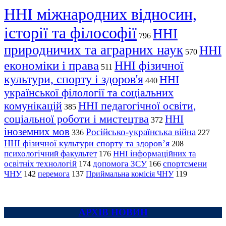
ННІ міжнародних відносин,
історії та філософії
ННІ
796
природничих та аграрних наук
ННІ
570
економіки і права
ННІ фізичної
511
культури, спорту і здоров'я
ННІ
440
української філології та соціальних
комунікацій
ННІ педагогічної освіти,
385
соціальної роботи і мистецтва
ННІ
372
іноземних мов
Російсько-українська війна
336
227
ННІ фізичної культури спорту та здоров’я
208
психологічний факультет
ННІ інформаційних та
176
освітніх технологій
допомога ЗСУ
спортсмени
174
166
ЧНУ
перемога
142
137
Приймальна комісія ЧНУ
119
АРХІВ НОВИН