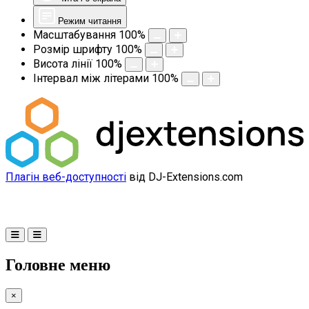
Режим читання
Масштабування
100
%
Розмір шрифту
100
%
Висота лінії
100
%
Інтервал між літерами
100
%
Плагін веб-доступності
від DJ-Extensions.com
Головне меню
×