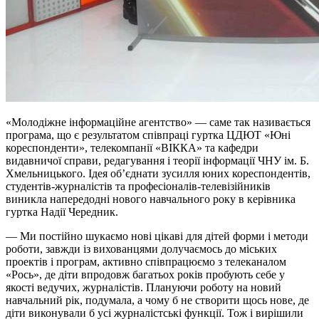
«Молодіжне інформаційне агентство» — саме так називається
програма, що є результатом співпраці гуртка ЦДЮТ «Юні
кореспонденти», телекомпанії «ВІККА» та кафедри
видавничої справи, редагування і теорії інформації ЧНУ ім. Б.
Хмельницького. Ідея об’єднати зусилля юних кореспондентів,
студентів-журналістів та професіоналів-телевізійників
виникла напередодні нового навчального року в керівника
гуртка Надії Чередник.
— Ми постійно шукаємо нові цікаві для дітей форми і методи
роботи, завжди із вихованцями долучаємось до міських
проектів і програм, активно співпрацюємо з телеканалом
«Рось», де діти впродовж багатьох років пробують себе у
якості ведучих, журналістів. Плануючи роботу на новий
навчальний рік, подумала, а чому б не створити щось нове, де
діти виконували б усі журналістські функції. Тож і вирішили