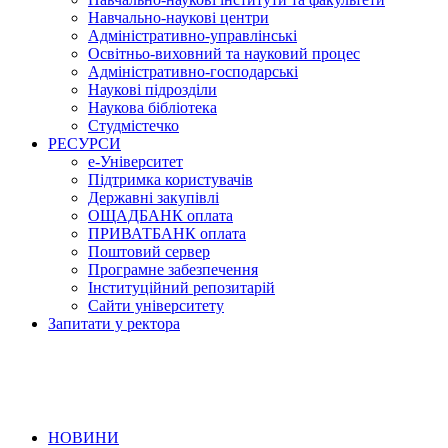
Навчально-наукові центри
Адміністративно-управлінські
Освітньо-виховний та науковий процес
Адміністративно-господарські
Наукові підрозділи
Наукова бібліотека
Студмістечко
РЕСУРСИ
е-Університет
Підтримка користувачів
Державні закупівлі
ОЩАДБАНК оплата
ПРИВАТБАНК оплата
Поштовий сервер
Програмне забезпечення
Інституційний репозитарій
Сайти університету
Запитати у ректора
НОВИНИ