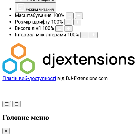
Режим читання
Масштабування
100
%
Розмір шрифту
100
%
Висота лінії
100
%
Інтервал між літерами
100
%
Плагін веб-доступності
від DJ-Extensions.com
Головне меню
×