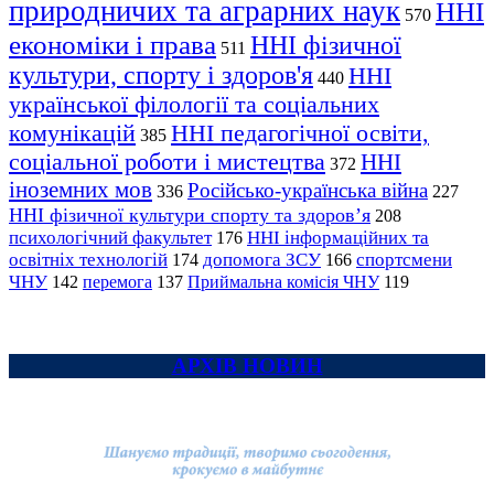
природничих та аграрних наук
ННІ
570
економіки і права
ННІ фізичної
511
культури, спорту і здоров'я
ННІ
440
української філології та соціальних
комунікацій
ННІ педагогічної освіти,
385
соціальної роботи і мистецтва
ННІ
372
іноземних мов
Російсько-українська війна
336
227
ННІ фізичної культури спорту та здоров’я
208
психологічний факультет
ННІ інформаційних та
176
освітніх технологій
допомога ЗСУ
спортсмени
174
166
ЧНУ
перемога
142
137
Приймальна комісія ЧНУ
119
АРХІВ НОВИН