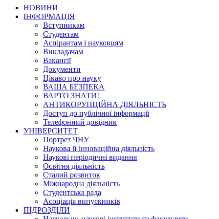
НОВИНИ
ІНФОРМАЦІЯ
Вступникам
Студентам
Аспірантам і науковцям
Викладачам
Вакансії
Документи
Цікаво про науку
ВАША БЕЗПЕКА
ВАРТО ЗНАТИ!
АНТИКОРУПЦІЙНА ДІЯЛЬНІСТЬ
Доступ до публічної інформації
Телефонний довідник
УНІВЕРСИТЕТ
Портрет ЧНУ
Наукова й інноваційна діяльність
Наукові періодичні видання
Освітня діяльність
Сталий розвиток
Міжнародна діяльність
Студентська рада
Асоціація випускників
ПІДРОЗДІЛИ
Навчально-наукові інститути та факультети