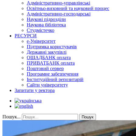
Адміністративно-управлінські
Освітньо-виховний та науковий процес
Адміністративно-господарські
Наукові підрозділи
Наукова бібліотека
Студмістечко
РЕСУРСИ
е-Університет
Підтримка користувачів
Державні закупівлі
ОЩАДБАНК оплата
ПРИВАТБАНК оплата
Поштовий сервер
Програмне забезпечення
Інституційний репозитарій
Сайти університету
Запитати у ректора
Пошук...
Пошук