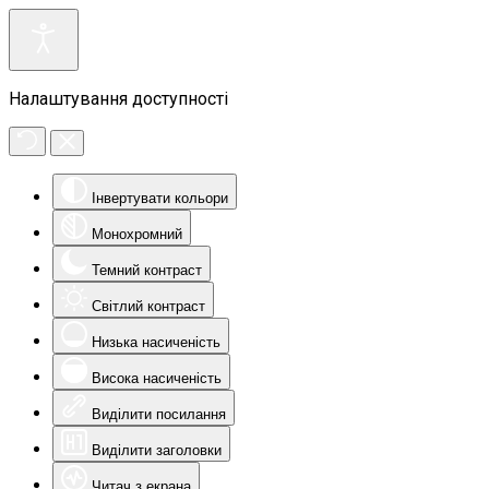
Налаштування доступності
Інвертувати кольори
Монохромний
Темний контраст
Світлий контраст
Низька насиченість
Висока насиченість
Виділити посилання
Виділити заголовки
Читач з екрана