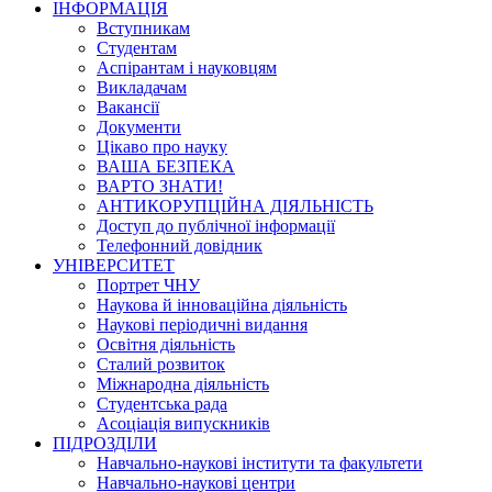
ІНФОРМАЦІЯ
Вступникам
Студентам
Аспірантам і науковцям
Викладачам
Вакансії
Документи
Цікаво про науку
ВАША БЕЗПЕКА
ВАРТО ЗНАТИ!
АНТИКОРУПЦІЙНА ДІЯЛЬНІСТЬ
Доступ до публічної інформації
Телефонний довідник
УНІВЕРСИТЕТ
Портрет ЧНУ
Наукова й інноваційна діяльність
Наукові періодичні видання
Освітня діяльність
Сталий розвиток
Міжнародна діяльність
Студентська рада
Асоціація випускників
ПІДРОЗДІЛИ
Навчально-наукові інститути та факультети
Навчально-наукові центри