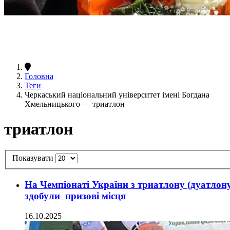
Головна
Теги
Черкаський національний університет імені Богдана
Хмельницького — триатлон
триатлон
Показувати
На Чемпіонаті України з триатлону (дуатлону
здобули призові місця
16.10.2025