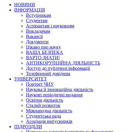
НОВИНИ
ІНФОРМАЦІЯ
Вступникам
Студентам
Аспірантам і науковцям
Викладачам
Вакансії
Документи
Цікаво про науку
ВАША БЕЗПЕКА
ВАРТО ЗНАТИ!
АНТИКОРУПЦІЙНА ДІЯЛЬНІСТЬ
Доступ до публічної інформації
Телефонний довідник
УНІВЕРСИТЕТ
Портрет ЧНУ
Наукова й інноваційна діяльність
Наукові періодичні видання
Освітня діяльність
Сталий розвиток
Міжнародна діяльність
Студентська рада
Асоціація випускників
ПІДРОЗДІЛИ
Навчально-наукові інститути та факультети