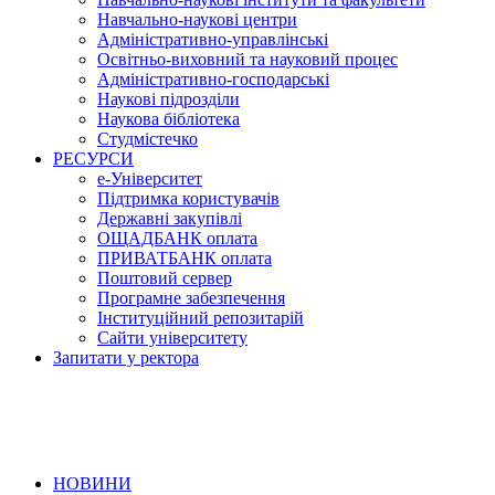
Навчально-наукові центри
Адміністративно-управлінські
Освітньо-виховний та науковий процес
Адміністративно-господарські
Наукові підрозділи
Наукова бібліотека
Студмістечко
РЕСУРСИ
е-Університет
Підтримка користувачів
Державні закупівлі
ОЩАДБАНК оплата
ПРИВАТБАНК оплата
Поштовий сервер
Програмне забезпечення
Інституційний репозитарій
Сайти університету
Запитати у ректора
НОВИНИ