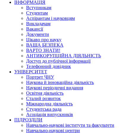
ІНФОРМАЦІЯ
Вступникам
Студентам
Аспірантам і науковцям
Викладачам
Вакансії
Документи
Цікаво про науку
ВАША БЕЗПЕКА
ВАРТО ЗНАТИ!
АНТИКОРУПЦІЙНА ДІЯЛЬНІСТЬ
Доступ до публічної інформації
Телефонний довідник
УНІВЕРСИТЕТ
Портрет ЧНУ
Наукова й інноваційна діяльність
Наукові періодичні видання
Освітня діяльність
Сталий розвиток
Міжнародна діяльність
Студентська рада
Асоціація випускників
ПІДРОЗДІЛИ
Навчально-наукові інститути та факультети
Навчально-наукові центри