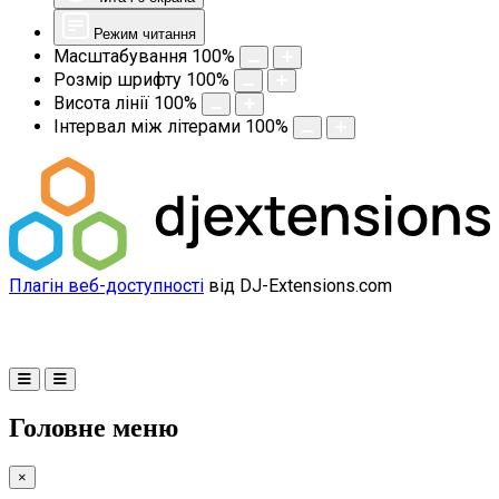
Режим читання
Масштабування
100
%
Розмір шрифту
100
%
Висота лінії
100
%
Інтервал між літерами
100
%
Плагін веб-доступності
від DJ-Extensions.com
Головне меню
×