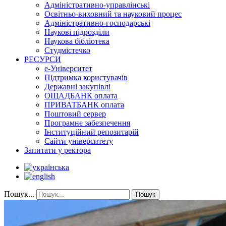
Адміністративно-управлінські
Освітньо-виховний та науковий процес
Адміністративно-господарські
Наукові підрозділи
Наукова бібліотека
Студмістечко
РЕСУРСИ
е-Університет
Підтримка користувачів
Державні закупівлі
ОЩАДБАНК оплата
ПРИВАТБАНК оплата
Поштовий сервер
Програмне забезпечення
Інституційний репозитарій
Сайти університету
Запитати у ректора
Пошук...
Пошук