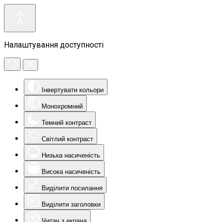
Налаштування доступності
Інвертувати кольори
Монохромний
Темний контраст
Світлий контраст
Низька насиченість
Висока насиченість
Виділити посилання
Виділити заголовки
Читач з екрана