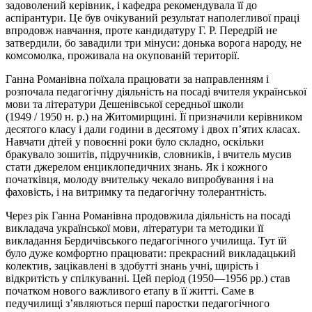
задоволений керівник, і кафедра рекомендувала її до
аспірантури. Це був очікуваний результат наполегливої праці
впродовж навчання, проте кандидатуру Г. Р. Передрій не
затвердили, бо завадили три мінуси: донька ворога народу, не
комсомолка, проживала на окупованій території.
Ганна Романівна поїхала працювати за направленням і
розпочала педагогічну діяльність на посаді вчителя української
мови та літератури Дешенівської середньої школи
(1949 / 1950 н. р.) на Житомирщині. Її призначили керівником
десятого класу і дали години в десятому і двох п’ятих класах.
Навчати дітей у повоєнні роки було складно, оскільки
бракувало зошитів, підручників, словників, і вчитель мусив
стати джерелом енциклопедичних знань. Як і кожного
початківця, молоду вчительку чекало випробування і на
фаховість, і на витримку та педагогічну толерантність.
Через рік Ганна Романівна продовжила діяльність на посаді
викладача української мови, літератури та методики її
викладання Бердичівського педагогічного училища. Тут їй
було дуже комфортно працювати: прекрасний викладацький
колектив, зацікавлені в здобутті знань учні, щирість і
відкритість у спілкуванні. Цей період (1950—1956 рр.) став
початком нового важливого етапу в її житті. Саме в
педучилищі з’являються перші паростки педагогічного