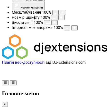
Режим читання
Масштабування
100
%
Розмір шрифту
100
%
Висота лінії
100
%
Інтервал між літерами
100
%
Плагін веб-доступності
від DJ-Extensions.com
Головне меню
×