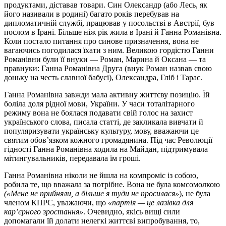
продуктами, діставав товари. Син Олександр (або Лесь, як
його називали в родині) багато років перебував на
дипломатичній службі, працював у посольстві в Австрії, був
послом в Ірані. Більше ніж рік жила в Ірані й Ганна Романівна.
Коли постало питання про синове призначення, вона не
вагаючись погодилася їхати з ним. Великою гордістю Ганни
Романівни були її внуки — Роман, Марина й Оксана — та
правнуки: Ганна Романівна Друга (внук Роман назвав свою
доньку на честь славної бабусі), Олександра, Гліб і Тарас.
Ганна Романівна завжди мала активну життєву позицію. Їй
боліла доля рідної мови, України. У часи тоталітарного
режиму вона не боялася подавати свій голос на захист
українського слова, писала статті, де закликала вивчати й
популяризувати українську культуру, мову, вважаючи це
святим обов’язком кожного громадянина. Під час Революції
гідності Ганна Романівна ходила на Майдан, підтримувала
мітингувальників, передавала їм гроші.
Ганна Романівна ніколи не йшла на компроміс із собою,
робила те, що вважала за потрібне. Вона не була комсомолкою
(«Мене не прийняли, а більше я туди не просилася»
), не була
членом КПРС, уважаючи, що
«партія — це лазівка для
кар’єрного зростання»
. Очевидно, якісь вищі сили
допомагали їй долати нелегкі життєві випробування, то,