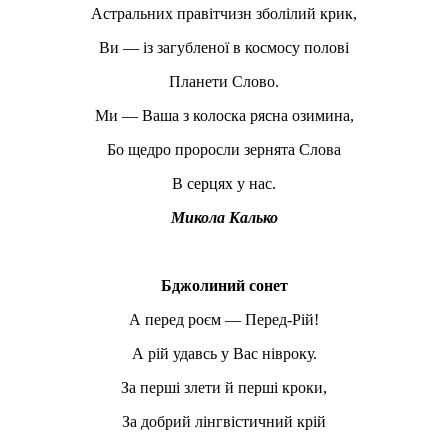
Астральних правітчизн зболілий крик,
Ви — із загубленої в космосу полові
Планети Слово.
Ми — Ваша з колоска рясна озимина,
Бо щедро проросли зернята Слова
В серцях у нас.
Микола Калько
Бджолиний сонет
А перед роєм — Перед-Рій!
А рій удавсь у Вас нівроку.
За перші злети й перші кроки,
За добрий лінгвістичний крій