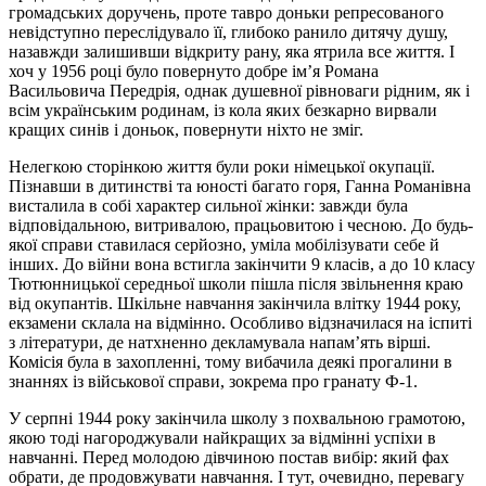
громадських доручень, проте тавро доньки репресованого
невідступно переслідувало її, глибоко ранило дитячу душу,
назавжди залишивши відкриту рану, яка ятрила все життя. І
хоч у 1956 році було повернуто добре ім’я Романа
Васильовича Передрія, однак душевної рівноваги рідним, як і
всім українським родинам, із кола яких безкарно вирвали
кращих синів і доньок, повернути ніхто не зміг.
Нелегкою сторінкою життя були роки німецької окупації.
Пізнавши в дитинстві та юності багато горя, Ганна Романівна
висталила в собі характер сильної жінки: завжди була
відповідальною, витривалою, працьовитою і чесною. До будь-
якої справи ставилася серйозно, уміла мобілізувати себе й
інших. До війни вона встигла закінчити 9 класів, а до 10 класу
Тютюнницької середньої школи пішла після звільнення краю
від окупантів. Шкільне навчання закінчила влітку 1944 року,
екзамени склала на відмінно. Особливо відзначилася на іспиті
з літератури, де натхненно декламувала напам’ять вірші.
Комісія була в захопленні, тому вибачила деякі прогалини в
знаннях із військової справи, зокрема про гранату Ф-1.
У серпні 1944 року закінчила школу з похвальною грамотою,
якою тоді нагороджували найкращих за відмінні успіхи в
навчанні. Перед молодою дівчиною постав вибір: який фах
обрати, де продовжувати навчання. І тут, очевидно, перевагу