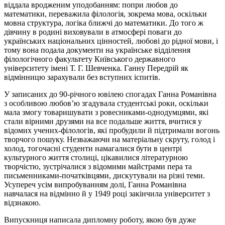
віддала вродженим уподобанням: попри любов до
математики, переважила філологія, зокрема мова, оскільки
мовна структура, логіка ближчі до математики. До того ж
дівчину в родині виховували в атмосфері поваги до
українських національних цінностей, любові до рідної мови, і
тому вона подала документи на українське відділення
філологічного факультету Київського державного
університету імені Т. Г. Шевченка. Ганну Передрій як
відмінницю зарахували без вступних іспитів.
У записаних до 90-річного ювілею спогадах Ганна Романівна
з особливою любов’ю згадувала студентські роки, оскільки
мала змогу товаришувати з ровесниками-однодумцями, які
стали вірними друзями на все подальше життя, вчитися у
відомих учених-філологів, які пробудили й підтримали вогонь
творчого пошуку. Незважаючи на матеріальну скруту, голод і
холод, тогочасні студенти намагалися бути в центрі
культурного життя столиці, цікавилися літературною
творчістю, зустрічалися з відомими майстрами пера та
письменниками-початківцями, дискутували на різні теми.
Усупереч усім випробуванням долі, Ганна Романівна
навчалася на відмінно й у 1949 році закінчила університет з
відзнакою.
Випускниця написала дипломну роботу, якою був дуже