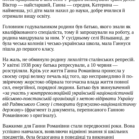
Віктор — найстарший, Ганна — середня, Катерина —
найменша, усі діти мали нахил до науки, добре вчилися й
отримали вищу освіту.
Головним годувальником родини був батько, якого знали як
кваліфікованого спеціаліста, тому й запрошували на роботу, а
родина мандрувала за ним. У сусідньому селі Вільшанці, де
була чеська колонія і чесько-українська школа, мала Ганнуся
пішла до першого класу.
На жаль, не обминуло родину лихоліття сталінських репресій.
У квітні 1938 року батька репресували, а 10 червня —
розстріляли. Крізь усе життя Ганна Романівна пронесла у
своєму серці велику печаль від того, що несправедливо й по-
звірячому жорстоко обірвала тогочасна влада життя повної
сил, енергійної, порядної людини. Батько був звинувачений
«
за участь у контрреволюційній українській націоналістичній
військово-повстанській організації з метою відірвати Україну
від Радянського Союзу і створити буржуазно-націоналістичну
державу»
(фрагмент із документа, переписаного Ганною
Романівною з оригіналу).
Важкими для Ганни Романівни стали передвоєнні роки. Вона
успішно навчалася, виявляючи відмінні знання зі шкільних
предметів, була бездоганна в поведінці та виконанні