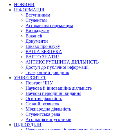
НОВИНИ
ІНФОРМАЦІЯ
Вступникам
Студентам
Аспірантам і науковцям
Викладачам
Вакансії
Документи
Цікаво про науку
ВАША БЕЗПЕКА
ВАРТО ЗНАТИ!
АНТИКОРУПЦІЙНА ДІЯЛЬНІСТЬ
Доступ до публічної інформації
Телефонний довідник
УНІВЕРСИТЕТ
Портрет ЧНУ
Наукова й інноваційна діяльність
Наукові періодичні видання
Освітня діяльність
Сталий розвиток
Міжнародна діяльність
Студентська рада
Асоціація випускників
ПІДРОЗДІЛИ
Навчально-наукові інститути та факультети