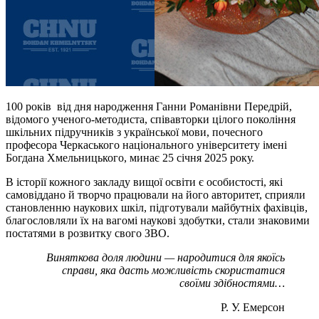
100 років від дня народження Ганни Романівни Передрій,
відомого ученого-методиста, співавторки цілого покоління
шкільних підручників з української мови, почесного
професора Черкаського національного університету імені
Богдана Хмельницького, минає 25 січня 2025 року.
В історії кожного закладу вищої освіти є особистості, які
самовіддано й творчо працювали на його авторитет, сприяли
становленню наукових шкіл, підготували майбутніх фахівців,
благословляли їх на вагомі наукові здобутки, стали знаковими
постатями в розвитку свого ЗВО.
Виняткова доля людини — народитися для якоїсь
справи, яка дасть можливість скористатися
своїми здібностями…
Р. У. Емерсон