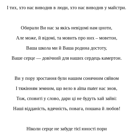
І тих, хто нас виводив в люди, хто нас виводив у майстри.
Обирали Ви нас за якісь невідомі нам цноти,
Але може, й відомі, та мовить про них – моветон,
Ваша школа ми й Ваша родина достоту,
Ваше серце — довічний для наших сердець камертон.
Ви у пору зростання були нашим сонячним сяйвом
І тяжінням земним, що вело в alma mater нас знов,
Тож, сповиті у слово, дари ці не будуть хай зайві:
Наші відданість, вдячність, повага, пошана й любов!
Ніколи серце не забуде тієї юності пори