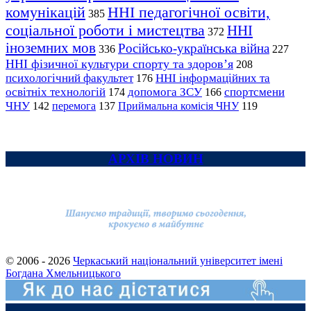
комунікацій
ННІ педагогічної освіти,
385
соціальної роботи і мистецтва
ННІ
372
іноземних мов
Російсько-українська війна
336
227
ННІ фізичної культури спорту та здоров’я
208
психологічний факультет
ННІ інформаційних та
176
освітніх технологій
допомога ЗСУ
спортсмени
174
166
ЧНУ
перемога
142
137
Приймальна комісія ЧНУ
119
АРХІВ НОВИН
© 2006 - 2026
Черкаський національний університет імені
Богдана Хмельницького