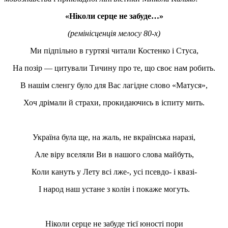
«Ніколи серце не забуде…»
(ремінісценція мелосу 80-х)
Ми підпільно в гуртязі читали Костенко і Стуса,
На позір — цитували Тичину про те, що своє нам робить.
В нашім сленгу було для Вас лагідне слово «Матуся»,
Хоч дрімали й страхи, прокидаючись в іспиту мить.
Україна була ще, на жаль, не вкраїнська наразі,
Але віру вселяли Ви в нашого слова майбуть,
Коли кануть у Лету всі лже-, усі псевдо- і квазі-
І народ наш устане з колін і покаже могуть.
Ніколи серце не забуде тієї юності пори