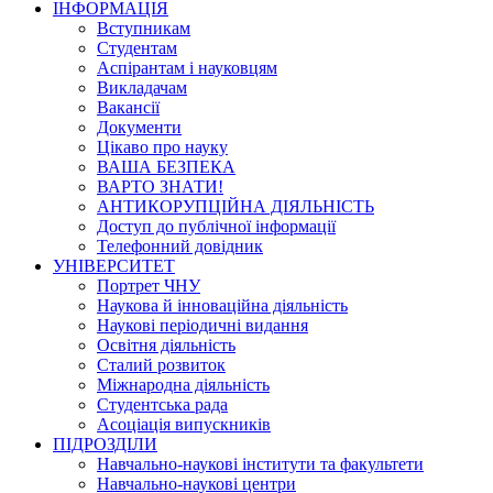
ІНФОРМАЦІЯ
Вступникам
Студентам
Аспірантам і науковцям
Викладачам
Вакансії
Документи
Цікаво про науку
ВАША БЕЗПЕКА
ВАРТО ЗНАТИ!
АНТИКОРУПЦІЙНА ДІЯЛЬНІСТЬ
Доступ до публічної інформації
Телефонний довідник
УНІВЕРСИТЕТ
Портрет ЧНУ
Наукова й інноваційна діяльність
Наукові періодичні видання
Освітня діяльність
Сталий розвиток
Міжнародна діяльність
Студентська рада
Асоціація випускників
ПІДРОЗДІЛИ
Навчально-наукові інститути та факультети
Навчально-наукові центри