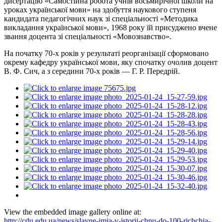
дисертацію «Самостійна робота учнів восьмирічної школи на
уроках української мови» на здобуття наукового ступеня
кандидата педагогічних наук зі спеціальності «Методика
викладання української мови», 1968 року їй присуджено вчене
звання доцента зі спеціальності «Мовознавство».
На початку 70-х років у результаті реорганізації сформовано
окрему кафедру української мови, яку спочатку очолив доцент
В. Ф. Сич, а з середини 70-х років — Г. Р. Передрій.
View the embedded image gallery online at:
http://cdu.edu.ua/news/slavne-imia-v-istorii-chnu-do-100-richchia-