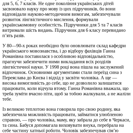
для 5, 6, 7 класів. Не одне покоління українських дітей
засвоювало науку про мову із цих підручників, бо вони
відповідали науково-методичним вимогам, забезпечували
розвиток лінгвістичного мислення, формували
українськомовну особистість. Підручники для 5 та 7 класів
витримали шість видань. Підручник для 6 класу перевидано
п’ять разів.
У 80—90-х роках необхідно було оновлювати склад кафедри
українського мовознавства, і до відбору фахівців Ганна
Романівна поставилася з особливою відповідальністю,
прагнучи забезпечити ними викладання всіх розділів
лінгвістичної науки. У 1998 році вона пішла на заслужений
відпочинок. Основними аргументами стали переїзд сина з
Переяслава до Києва і відхід у засвіти чоловіка. А ще —
висока вимогливість до себе, що не дозволило залишатися
працювати, коли відчула втому. Ганна Романівна вважала, що
треба зуміти вчасно піти, щоб за тобою жалкували, а не жаліли
тебе.
Із великою теплотою вона говорила про свою родину, яка
забезпечила можливість працювати, займатися улюбленою
справою, — про чоловіка, маму, яку забрала до себе в Черкаси,
та сина. Бабуся допомагала виховувати внука, перебрала на
себе частину хатньої роботи. Чоловік забезпечував сім’ю