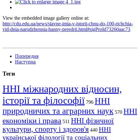
View the embedded image gallery online at:
http://cdu.edu.ua/news/slavne-imia-v-istorii-chnu-do-100-richchia-
vid-dnia-narodzhennia-hanny-peredrii.html#sigProId73260aac73
Попередня
Наступна
Теги
ННІ міжнародних відносин,
історії та філософії
ННІ
796
природничих та аграрних наук
ННІ
570
економіки і права
ННІ фізичної
511
культури, спорту і здоров'я
ННІ
440
української філології та соціальних