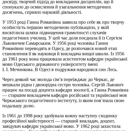
досвіду, творчий підхід до викладання дисциплін, що й
спонукало до осмислення й узагальнення методичних
досягнень, сприяло науковій діяльності.
У 1953 році Ганна Романівна заявила про себе як про творчу
особистість першою методичною публікацією, у якій
висвітлила шляхи підвищення грамотності слухачів
педагогічних училищ. У цей час доля поєднала її із Сергієм
Львовичем Самарським. У 1956 році чоловіка Ганни
Романівни переводять в Одесу, де розпочався новий етап
становлення її як науковця й викладача вищої школи. Із 1956
до 1961 року вона працювала асистентом кафедри української
мови Одеського державного університету імені
І. І. Мечникова. В Одесі в подружжя народився син Лесь.
Через деякий час молода сім’я переїжджає до Черкас, де
мешкали рідна і двоюрідна сестри чоловіка. Сергій Львович
працює на посаді доцента кафедри зоології, а Ганна Романівна
— старшим викладачем кафедри російської та української мов
Черкаського педагогічного інституту, із яким пов’язала свою
подальшу долю.
Із 1961 до 1998 року здобувала кожну наступну сходинку
професійної майстерності — старший викладач, доцент,
завідувач кафедри української мови. У 1962 році захистила