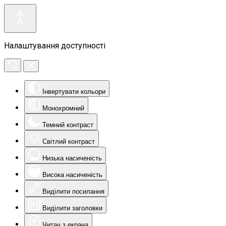
Налаштування доступності
Інвертувати кольори
Монохромний
Темний контраст
Світлий контраст
Низька насиченість
Висока насиченість
Виділити посилання
Виділити заголовки
Читач з екрана