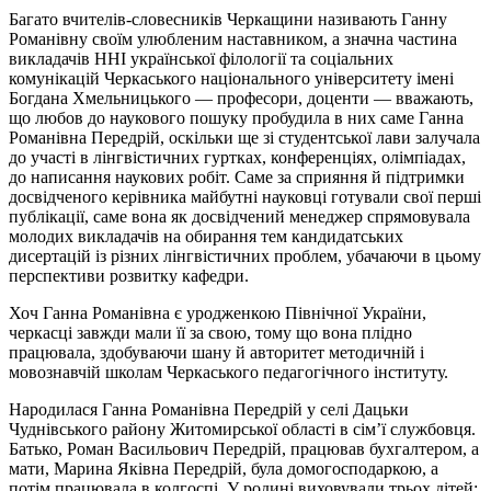
Багато вчителів-словесників Черкащини називають Ганну
Романівну своїм улюбленим наставником, а значна частина
викладачів ННІ української філології та соціальних
комунікацій Черкаського національного університету імені
Богдана Хмельницького — професори, доценти — вважають,
що любов до наукового пошуку пробудила в них саме Ганна
Романівна Передрій, оскільки ще зі студентської лави залучала
до участі в лінгвістичних гуртках, конференціях, олімпіадах,
до написання наукових робіт. Саме за сприяння й підтримки
досвідченого керівника майбутні науковці готували свої перші
публікації, саме вона як досвідчений менеджер спрямовувала
молодих викладачів на обирання тем кандидатських
дисертацій із різних лінгвістичних проблем, убачаючи в цьому
перспективи розвитку кафедри.
Хоч Ганна Романівна є уродженкою Північної України,
черкасці завжди мали її за свою, тому що вона плідно
працювала, здобуваючи шану й авторитет методичній і
мовознавчій школам Черкаського педагогічного інституту.
Народилася Ганна Романівна Передрій у селі Дацьки
Чуднівського району Житомирської області в сім’ї службовця.
Батько, Роман Васильович Передрій, працював бухгалтером, а
мати, Марина Яківна Передрій, була домогосподаркою, а
потім працювала в колгоспі. У родині виховували трьох дітей: