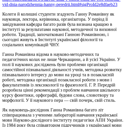
vid-dnia-narodzhennia-hanny-peredrii.html#sigProId2e8dfaeb23
Колеги й колишні студенти згадують Ганну Романівну як
науковця, лектора, керівника, організатора. У період її
завідування кафедра багато разів була визнана кращою в
інституті за результатами наукової, методичної та виховної
роботи. Традиції, започатковані Ганною Романівною, і
сьогодні живуть в Інституті української філології та
соціальних комунікацій ЧНУ.
Ганна Романівна відома в науково-методичних та
педагогічних колах не лише Черкащини, а й усієї України. У
полі її наукових досліджень були проблеми організації
самостійної пізнавальної діяльності учнів, методика розвитку
пізнавального інтересу до мови на уроці та в позакласній
роботі, методика організації позакласної роботи з мови і
факультативів із лексикології та фразеології. Г. Р. Передрій
розробила цінні рекомендації з проблем навчання шкільного
курсу фонетики, орфографії, будови слова, словотвору та
морфології. У її наукового пера — свій почерк, свій стиль.
Як науковець-дослідник Ганна Романівна багато літ
співпрацювала з ученими лабораторії навчання української
мови Науково-дослідного інституту педагогіки АПН України.
Із 1984 року була співавтором підручників з української мови