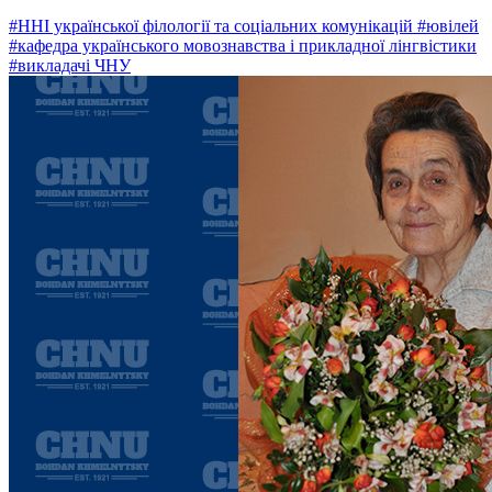
#ННІ української філології та соціальних комунікацій
#ювілей
#кафедра українського мовознавства і прикладної лінгвістики
#викладачі ЧНУ