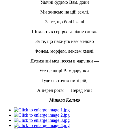
Удячні будемо Вам, доки
Ми живемо на цій землі.
За те, що болі і жалі
Щемлять в серцях за рідне слово.
За те, що пахнуть нам медово
Фонем, морфем, лексем хмелі.
Духмяний мед несем в чарунки —
Усе це щирі Вам дарунки.
Гуде святочно нині рій,
А перед роєм — Перед-Рій!
Микола Калько