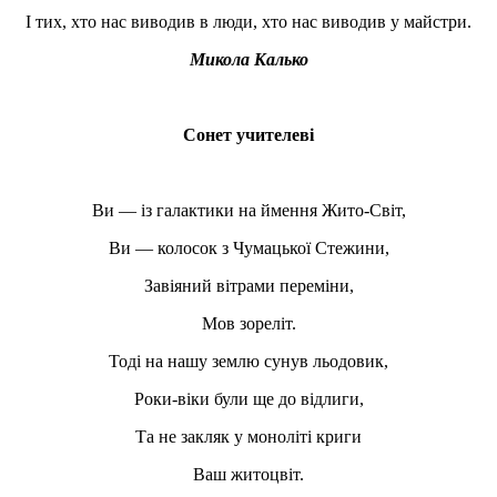
І тих, хто нас виводив в люди, хто нас виводив у майстри.
Микола Калько
Сонет учителеві
Ви — із галактики на ймення Жито-Світ,
Ви — колосок з Чумацької Стежини,
Завіяний вітрами переміни,
Мов зореліт.
Тоді на нашу землю сунув льодовик,
Роки-віки були ще до відлиги,
Та не закляк у моноліті криги
Ваш житоцвіт.