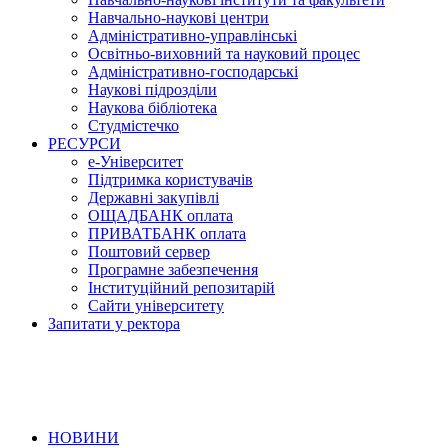
Навчально-наукові центри
Адміністративно-управлінські
Освітньо-виховний та науковий процес
Адміністративно-господарські
Наукові підрозділи
Наукова бібліотека
Студмістечко
РЕСУРСИ
е-Університет
Підтримка користувачів
Державні закупівлі
ОЩАДБАНК оплата
ПРИВАТБАНК оплата
Поштовий сервер
Програмне забезпечення
Інституційний репозитарій
Сайти університету
Запитати у ректора
НОВИНИ