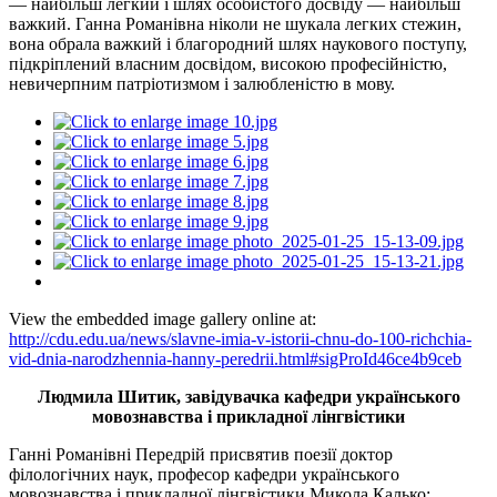
— найбільш легкий і шлях особистого досвіду — найбільш
важкий. Ганна Романівна ніколи не шукала легких стежин,
вона обрала важкий і благородний шлях наукового поступу,
підкріплений власним досвідом, високою професійністю,
невичерпним патріотизмом і залюбленістю в мову.
View the embedded image gallery online at:
http://cdu.edu.ua/news/slavne-imia-v-istorii-chnu-do-100-richchia-
vid-dnia-narodzhennia-hanny-peredrii.html#sigProId46ce4b9ceb
Людмила Шитик, завідувачка кафедри українського
мовознавства і прикладної лінгвістики
Ганні Романівні Передрій присвятив поезії доктор
філологічних наук, професор кафедри українського
мовознавства і прикладної лінгвістики Микола Калько: