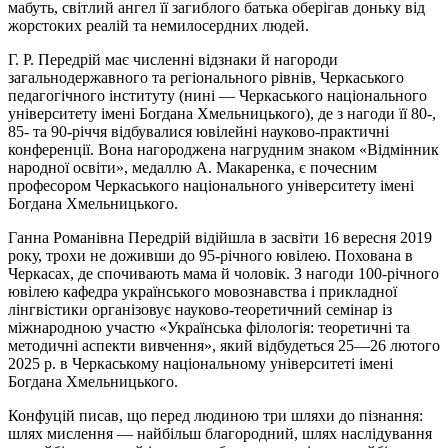
мабуть, світлий ангел її загиблого батька оберігав доньку від
жорстоких реалій та немилосердних людей.
Г. Р. Передрій має численні відзнаки й нагороди
загальнодержавного та регіонального рівнів, Черкаського
педагогічного інституту (нині — Черкаського національного
університету імені Богдана Хмельницького), де з нагоди її 80-,
85- та 90-річчя відбувалися ювілейні науково-практичні
конференції. Вона нагороджена нагрудним знаком «Відмінник
народної освіти», медаллю А. Макаренка, є почесним
професором Черкаського національного університету імені
Богдана Хмельницького.
Ганна Романівна Передрій відійшла в засвіти 16 вересня 2019
року, трохи не доживши до 95-річного ювілею. Похована в
Черкасах, де спочивають мама й чоловік. З нагоди 100-річного
ювілею кафедра українського мовознавства і прикладної
лінгвістики організовує науково-теоретичний семінар із
міжнародною участю «Українська філологія: теоретичні та
методичні аспекти вивчення», який відбудеться 25—26 лютого
2025 р. в Черкаському національному університеті імені
Богдана Хмельницького.
Конфуцій писав, що перед людиною три шляхи до пізнання:
шлях мислення — найбільш благородний, шлях наслідування