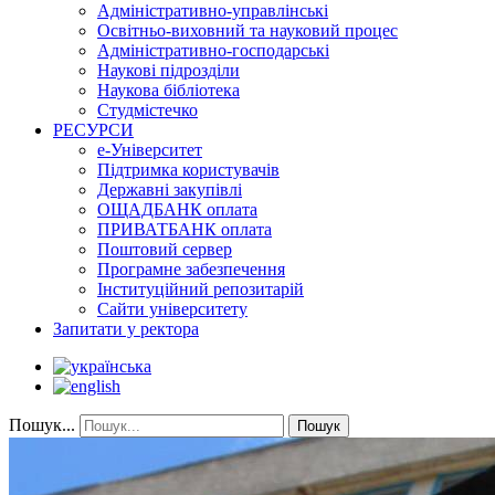
Адміністративно-управлінські
Освітньо-виховний та науковий процес
Адміністративно-господарські
Наукові підрозділи
Наукова бібліотека
Студмістечко
РЕСУРСИ
е-Університет
Підтримка користувачів
Державні закупівлі
ОЩАДБАНК оплата
ПРИВАТБАНК оплата
Поштовий сервер
Програмне забезпечення
Інституційний репозитарій
Сайти університету
Запитати у ректора
Пошук...
Пошук