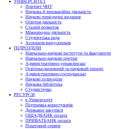
УНІВЕРСИТЕТ
Портрет ЧНУ
Наукова й інноваційна діяльність
Наукові періодичні видання
Освітня діяльність
Сталий розвиток
Міжнародна діяльність
Студентська рада
Асоціація випускників
ПІДРОЗДІЛИ
Навчально-наукові інститути та факультети
Навчально-наукові центри
Адміністративно-управлінські
Освітньо-виховний та науковий процес
Адміністративно-господарські
Наукові підрозділи
Наукова бібліотека
Студмістечко
РЕСУРСИ
е-Університет
Підтримка користувачів
Державні закупівлі
ОЩАДБАНК оплата
ПРИВАТБАНК оплата
Поштовий сервер