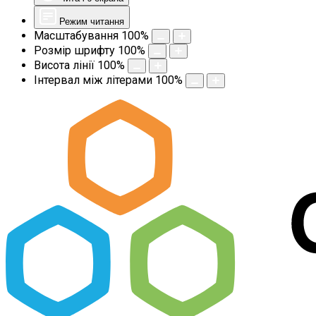
Режим читання
Масштабування
100
%
Розмір шрифту
100
%
Висота лінії
100
%
Інтервал між літерами
100
%