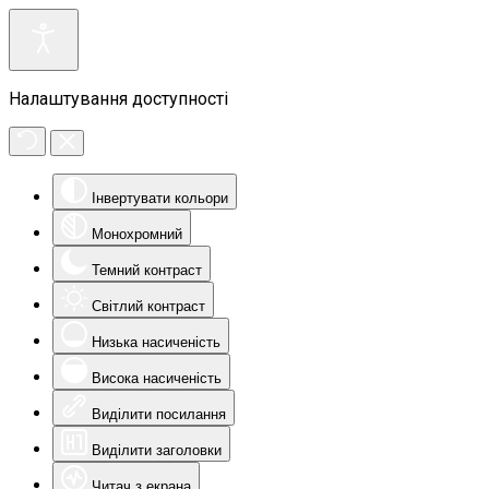
Налаштування доступності
Інвертувати кольори
Монохромний
Темний контраст
Світлий контраст
Низька насиченість
Висока насиченість
Виділити посилання
Виділити заголовки
Читач з екрана