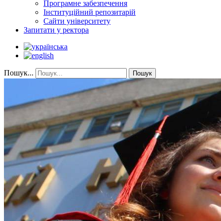
Програмне забезпечення
Інституційний репозитарій
Сайти університету
Запитати у ректора
Пошук...
Пошук