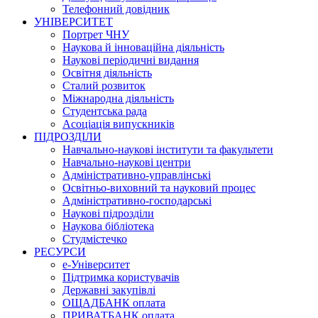
Телефонний довідник
УНІВЕРСИТЕТ
Портрет ЧНУ
Наукова й інноваційна діяльність
Наукові періодичні видання
Освітня діяльність
Сталий розвиток
Міжнародна діяльність
Студентська рада
Асоціація випускників
ПІДРОЗДІЛИ
Навчально-наукові інститути та факультети
Навчально-наукові центри
Адміністративно-управлінські
Освітньо-виховний та науковий процес
Адміністративно-господарські
Наукові підрозділи
Наукова бібліотека
Студмістечко
РЕСУРСИ
е-Університет
Підтримка користувачів
Державні закупівлі
ОЩАДБАНК оплата
ПРИВАТБАНК оплата