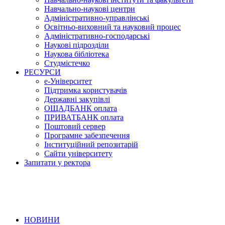
Навчально-наукові центри
Адміністративно-управлінські
Освітньо-виховний та науковий процес
Адміністративно-господарські
Наукові підрозділи
Наукова бібліотека
Студмістечко
РЕСУРСИ
е-Університет
Підтримка користувачів
Державні закупівлі
ОЩАДБАНК оплата
ПРИВАТБАНК оплата
Поштовий сервер
Програмне забезпечення
Інституційний репозитарій
Сайти університету
Запитати у ректора
НОВИНИ