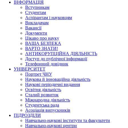
ІНФОРМАЦІЯ
Вступникам
Студентам
Аспірантам і науковцям
Викладачам
Вакансії
Документи
Цікаво про науку
ВАША БЕЗПЕКА
ВАРТО ЗНАТИ!
АНТИКОРУПЦІЙНА ДІЯЛЬНІСТЬ
Доступ до публічної інформації
Телефонний довідник
УНІВЕРСИТЕТ
Портрет ЧНУ
Наукова й інноваційна діяльність
Наукові періодичні видання
Освітня діяльність
Сталий розвиток
Міжнародна діяльність
Студентська рада
Асоціація випускників
ПІДРОЗДІЛИ
Навчально-наукові інститути та факультети
Навчально-наукові центри