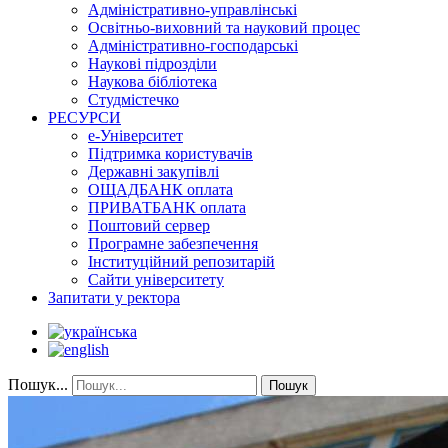
Адміністративно-управлінські
Освітньо-виховний та науковий процес
Адміністративно-господарські
Наукові підрозділи
Наукова бібліотека
Студмістечко
РЕСУРСИ
е-Університет
Підтримка користувачів
Державні закупівлі
ОЩАДБАНК оплата
ПРИВАТБАНК оплата
Поштовий сервер
Програмне забезпечення
Інституційний репозитарій
Сайти університету
Запитати у ректора
Пошук...
Пошук