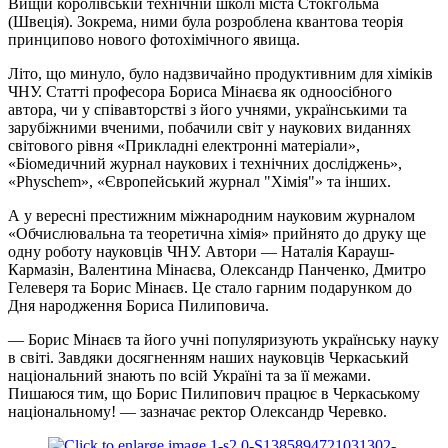
Вищій королівській технічній школі міста Стокгольма
(Швеція). Зокрема, ними була розроблена квантова теорія
принципово нового фотохімічного явища.
Літо, що минуло, було надзвичайно продуктивним для хіміків
ЧНУ. Статті професора Бориса Мінаєва як одноосібного
автора, чи у співавторстві з його учнями, українськими та
зарубіжними вченими, побачили світ у наукових виданнях
світового рівня «Прикладні електронні матеріали»,
«Біомедичний журнал наукових і технічних досліджень»,
«Physсhem», «Європейський журнал "Хімія"» та інших.
А у вересні престижним міжнародним науковим журналом
«Обчислювальна та теоретична хімія» прийнято до друку ще
одну роботу науковців ЧНУ. Автори — Наталія Карауш-
Кармазін, Валентина Мінаєва, Олександр Панченко, Дмитро
Гелеверя та Борис Мінаєв. Це стало гарним подарунком до
Дня народження Бориса Пилиповича.
— Борис Мінаєв та його учні популяризують українську науку
в світі. Завдяки досягненням наших науковців Черкаський
національний знають по всій Україні та за її межами.
Пишаюся тим, що Борис Пилипович працює в Черкаському
національному! — зазначає ректор Олександр Черевко.