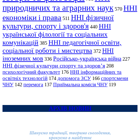
природничих та аграрних наук
ННІ
570
економіки і права
ННІ фізичної
511
культури, спорту і здоров'я
ННІ
440
української філології та соціальних
комунікацій
ННІ педагогічної освіти,
385
соціальної роботи і мистецтва
ННІ
372
іноземних мов
Російсько-українська війна
336
227
ННІ фізичної культури спорту та здоров’я
208
психологічний факультет
ННІ інформаційних та
176
освітніх технологій
допомога ЗСУ
спортсмени
174
166
ЧНУ
перемога
142
137
Приймальна комісія ЧНУ
119
АРХІВ НОВИН