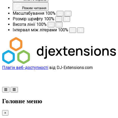
Режим читання
Масштабування
100
%
Розмір шрифту
100
%
Висота лінії
100
%
Інтервал між літерами
100
%
Плагін веб-доступності
від DJ-Extensions.com
Головне меню
×