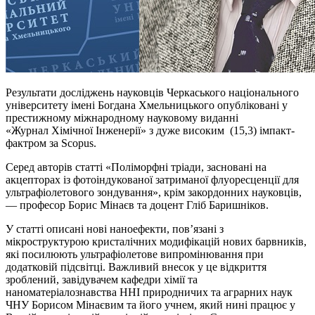
Результати досліджень науковців Черкаського національного
університету імені Богдана Хмельницького опубліковані у
престижному міжнародному науковому виданні
«Журнал Хімічної Інженерії» з дуже високим (15,3) імпакт-
фактром за Scopus.
Серед авторів статті «Поліморфні тріади, засновані на
акцепторах із фотоіндукованої затриманої флуоресценції для
ультрафіолетового зондування», крім закордонних науковців,
— професор Борис Мінаєв та доцент Гліб Баришніков.
У статті описані нові наноефекти, пов’язані з
мікроструктурою кристалічних модифікацій нових барвників,
які посилюють ультрафіолетове випромінювання при
додатковій підсвітці. Важливий внесок у це відкриття
зроблений, завідувачем кафедри хімії та
наноматеріалознавства ННІ природничих та аграрних наук
ЧНУ Борисом Мінаєвим та його учнем, який нині працює у