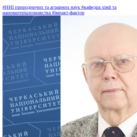
#ННІ природничих та аграрних наук
#кафедра хімії та
наноматеріалознавства
#імпакт-фактор