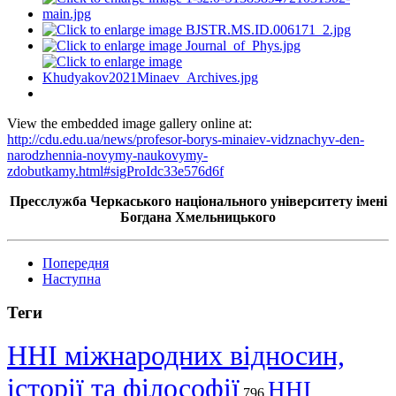
View the embedded image gallery online at:
http://cdu.edu.ua/news/profesor-borys-minaiev-vidznachyv-den-
narodzhennia-novymy-naukovymy-
zdobutkamy.html#sigProIdc33e576d6f
Пресслужба Черкаського національного університету імені
Богдана Хмельницького
Попередня
Наступна
Теги
ННІ міжнародних відносин,
історії та філософії
ННІ
796