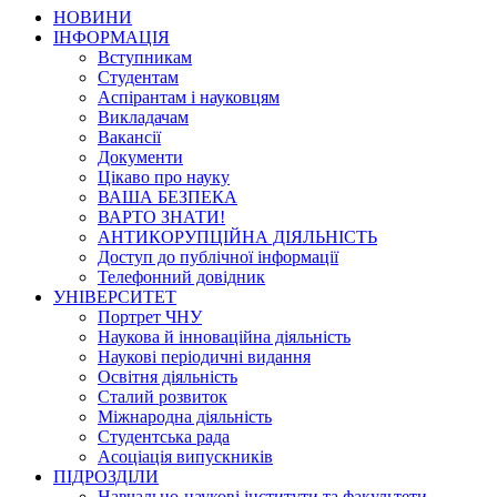
НОВИНИ
ІНФОРМАЦІЯ
Вступникам
Студентам
Аспірантам і науковцям
Викладачам
Вакансії
Документи
Цікаво про науку
ВАША БЕЗПЕКА
ВАРТО ЗНАТИ!
АНТИКОРУПЦІЙНА ДІЯЛЬНІСТЬ
Доступ до публічної інформації
Телефонний довідник
УНІВЕРСИТЕТ
Портрет ЧНУ
Наукова й інноваційна діяльність
Наукові періодичні видання
Освітня діяльність
Сталий розвиток
Міжнародна діяльність
Студентська рада
Асоціація випускників
ПІДРОЗДІЛИ
Навчально-наукові інститути та факультети