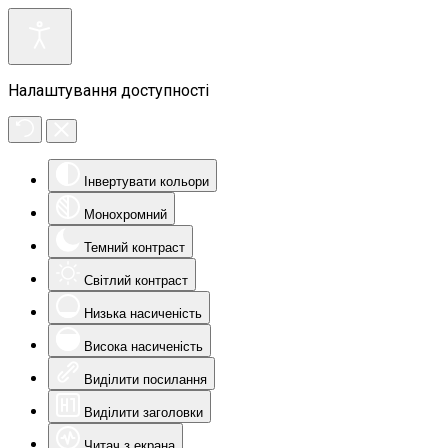
Налаштування доступності
Інвертувати кольори
Монохромний
Темний контраст
Світлий контраст
Низька насиченість
Висока насиченість
Виділити посилання
Виділити заголовки
Читач з екрана