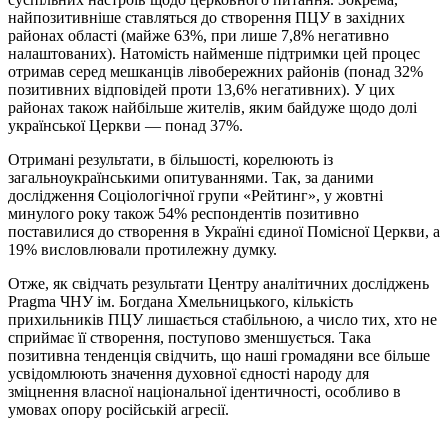
найпозитивніше ставляться до створення ПЦУ в західних
районах області (майже 63%, при лише 7,8% негативно
налаштованих). Натомість найменше підтримки цей процес
отримав серед мешканців лівобережних районів (понад 32%
позитивних відповідей проти 13,6% негативних). У цих
районах також найбільше жителів, яким байдуже щодо долі
української Церкви — понад 37%.
Отримані результати, в більшості, корелюють із
загальноукраїнськими опитуваннями. Так, за даними
дослідження Соціологічної групи «Рейтинг», у жовтні
минулого року також 54% респондентів позитивно
поставилися до створення в Україні єдиної Помісної Церкви, а
19% висловлювали протилежну думку.
Отже, як свідчать результати Центру аналітичних досліджень
Pragma ЧНУ ім. Богдана Хмельницького, кількість
прихильників ПЦУ лишається стабільною, а число тих, хто не
сприймає її створення, поступово зменшується. Така
позитивна тенденція свідчить, що наші громадяни все більше
усвідомлюють значення духовної єдності народу для
зміцнення власної національної ідентичності, особливо в
умовах опору російській агресії.