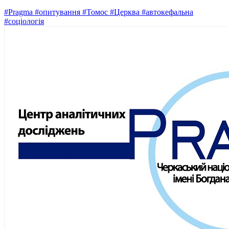
#Pragma
#опитування
#Томос
#Церква
#автокефальна
#соціологія