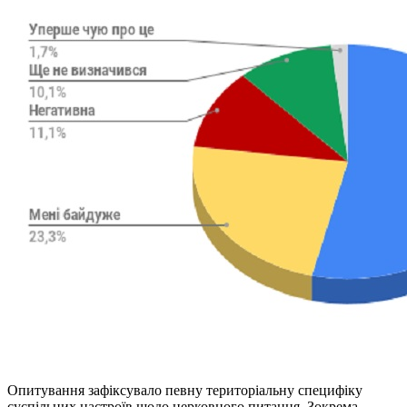
Опитування зафіксувало певну територіальну специфіку
суспільних настроїв щодо церковного питання. Зокрема,