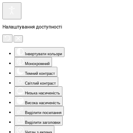
Налаштування доступності
Інвертувати кольори
Монохромний
Темний контраст
Світлий контраст
Низька насиченість
Висока насиченість
Виділити посилання
Виділити заголовки
Читач з екрана