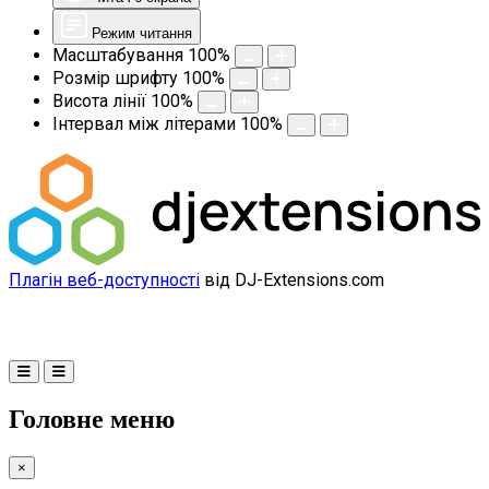
Режим читання
Масштабування
100
%
Розмір шрифту
100
%
Висота лінії
100
%
Інтервал між літерами
100
%
Плагін веб-доступності
від DJ-Extensions.com
Головне меню
×