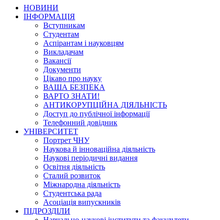
НОВИНИ
ІНФОРМАЦІЯ
Вступникам
Студентам
Аспірантам і науковцям
Викладачам
Вакансії
Документи
Цікаво про науку
ВАША БЕЗПЕКА
ВАРТО ЗНАТИ!
АНТИКОРУПЦІЙНА ДІЯЛЬНІСТЬ
Доступ до публічної інформації
Телефонний довідник
УНІВЕРСИТЕТ
Портрет ЧНУ
Наукова й інноваційна діяльність
Наукові періодичні видання
Освітня діяльність
Сталий розвиток
Міжнародна діяльність
Студентська рада
Асоціація випускників
ПІДРОЗДІЛИ
Навчально-наукові інститути та факультети