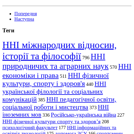
Попередня
Наступна
Теги
ННІ міжнародних відносин,
історії та філософії
ННІ
796
природничих та аграрних наук
ННІ
570
економіки і права
ННІ фізичної
511
культури, спорту і здоров'я
ННІ
440
української філології та соціальних
комунікацій
ННІ педагогічної освіти,
385
соціальної роботи і мистецтва
ННІ
373
іноземних мов
Російсько-українська війна
336
227
ННІ фізичної культури спорту та здоров’я
208
психологічний факультет
ННІ інформаційних та
177
освітніх технологій
допомога ЗСУ
спортсмени
175
166