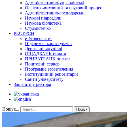
Адміністративно-управлінські
Освітньо-виховний та науковий процес
Адміністративно-господарські
Наукові підрозділи
Наукова бібліотека
Студмістечко
РЕСУРСИ
е-Університет
Підтримка користувачів
Державні закупівлі
ОЩАДБАНК оплата
ПРИВАТБАНК оплата
Поштовий сервер
Програмне забезпечення
Інституційний репозитарій
Сайти університету
Запитати у ректора
Пошук...
Пошук