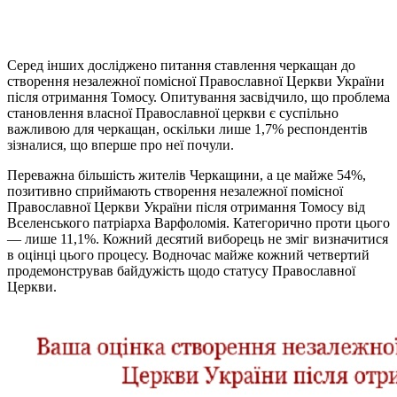
Серед інших досліджено питання ставлення черкащан до
створення незалежної помісної Православної Церкви України
після отримання Томосу. Опитування засвідчило, що проблема
становлення власної Православної церкви є суспільно
важливою для черкащан, оскільки лише 1,7% респондентів
зізналися, що вперше про неї почули.
Переважна більшість жителів Черкащини, а це майже 54%,
позитивно сприймають створення незалежної помісної
Православної Церкви України після отримання Томосу від
Вселенського патріарха Варфоломія. Категорично проти цього
— лише 11,1%. Кожний десятий виборець не зміг визначитися
в оцінці цього процесу. Водночас майже кожний четвертий
продемонстрував байдужість щодо статусу Православної
Церкви.