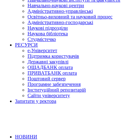
Навчально-наукові центри
Адміністративно-управлінські
Освітньо-виховний та науковий процес
Адміністративно-господарські
Наукові підрозділи
Наукова бібліотека
Студмістечко
РЕСУРСИ
е-Університет
Підтримка користувачів
Державні закупівлі
ОЩАДБАНК оплата
ПРИВАТБАНК оплата
Поштовий сервер
Програмне забезпечення
Інституційний репозитарій
Сайти університету
Запитати у ректора
НОВИНИ