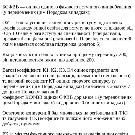
БЄФВВ
— оцінка єдиного фахового вступного випробування
(у передбачених цим Порядком випадках);
ОУ
— бал за успішне закінчення у рік вступу підготовчих
курсів закладу вищої освіти для вступу до нього за шкалою від
0 до 10 балів у разі вступу на спеціальності (спеціалізації,
предметні спеціальності), зазначені в Переліку спеціальностей,
яким надається особлива підтримка (додаток 6).
Якщо конкурсний бал вступника при цьому перевищує 200,
він встановлюється таким, що дорівнює 200.
Вагові коефіцієнти
К1
,
К2
,
К3
,
К4
оцінок предметів для
кожної спеціальності (спеціалізації, предметної спеціальності)
та ваговий коефіцієнт КТ оцінки творчого конкурсу (у
передбачених цим Порядком випадках) визначені в додатку 7
до цього Порядку; ваговий
коефіцієнт
КЄФВВ
оцінки
ЄФВВ
дорівнює 1 (у передбачених
цим Порядком випадках) та дорівнює 0 (в інших випадках).
Остаточно конкурсний бал множиться на регіональний (РК)
та галузевий (ГК) коефіцієнти шляхом його множення на їх
добуток, причому:
РК за місцем фактичного знаходження закладів вищої освіти