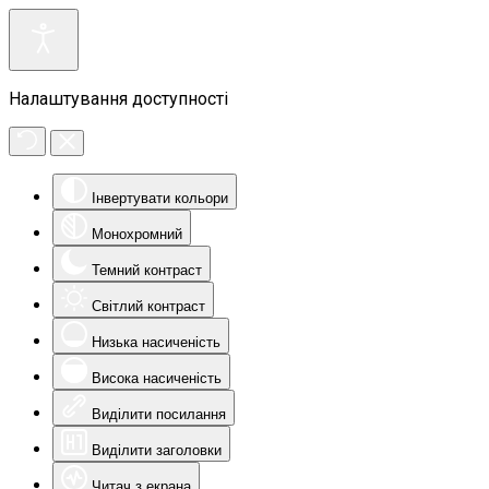
Налаштування доступності
Інвертувати кольори
Монохромний
Темний контраст
Світлий контраст
Низька насиченість
Висока насиченість
Виділити посилання
Виділити заголовки
Читач з екрана