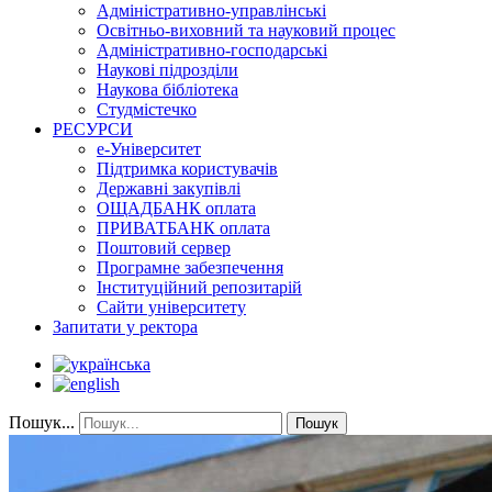
Адміністративно-управлінські
Освітньо-виховний та науковий процес
Адміністративно-господарські
Наукові підрозділи
Наукова бібліотека
Студмістечко
РЕСУРСИ
е-Університет
Підтримка користувачів
Державні закупівлі
ОЩАДБАНК оплата
ПРИВАТБАНК оплата
Поштовий сервер
Програмне забезпечення
Інституційний репозитарій
Сайти університету
Запитати у ректора
Пошук...
Пошук