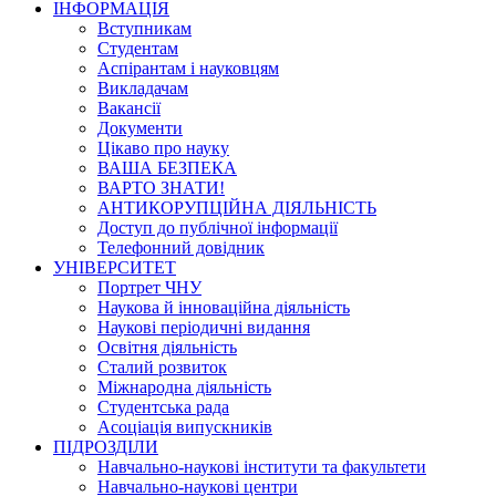
ІНФОРМАЦІЯ
Вступникам
Студентам
Аспірантам і науковцям
Викладачам
Вакансії
Документи
Цікаво про науку
ВАША БЕЗПЕКА
ВАРТО ЗНАТИ!
АНТИКОРУПЦІЙНА ДІЯЛЬНІСТЬ
Доступ до публічної інформації
Телефонний довідник
УНІВЕРСИТЕТ
Портрет ЧНУ
Наукова й інноваційна діяльність
Наукові періодичні видання
Освітня діяльність
Сталий розвиток
Міжнародна діяльність
Студентська рада
Асоціація випускників
ПІДРОЗДІЛИ
Навчально-наукові інститути та факультети
Навчально-наукові центри