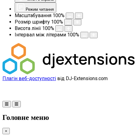
Режим читання
Масштабування
100
%
Розмір шрифту
100
%
Висота лінії
100
%
Інтервал між літерами
100
%
Плагін веб-доступності
від DJ-Extensions.com
Головне меню
×