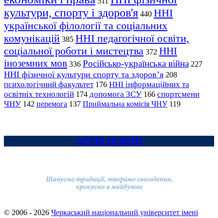
511
культури, спорту і здоров'я
ННІ
440
української філології та соціальних
комунікацій
ННІ педагогічної освіти,
385
соціальної роботи і мистецтва
ННІ
372
іноземних мов
Російсько-українська війна
336
227
ННІ фізичної культури спорту та здоров’я
208
психологічний факультет
ННІ інформаційних та
176
освітніх технологій
допомога ЗСУ
спортсмени
174
166
ЧНУ
перемога
142
137
Приймальна комісія ЧНУ
119
АРХІВ НОВИН
© 2006 - 2026
Черкаський національний університет імені