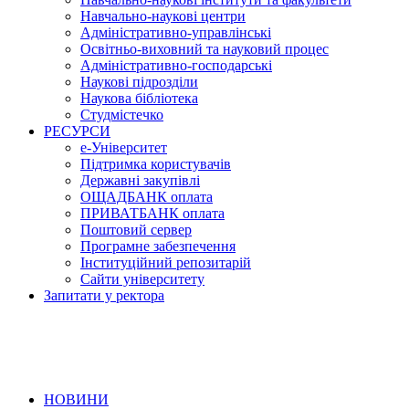
Навчально-наукові центри
Адміністративно-управлінські
Освітньо-виховний та науковий процес
Адміністративно-господарські
Наукові підрозділи
Наукова бібліотека
Студмістечко
РЕСУРСИ
е-Університет
Підтримка користувачів
Державні закупівлі
ОЩАДБАНК оплата
ПРИВАТБАНК оплата
Поштовий сервер
Програмне забезпечення
Інституційний репозитарій
Сайти університету
Запитати у ректора
НОВИНИ