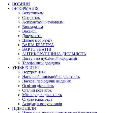
НОВИНИ
ІНФОРМАЦІЯ
Вступникам
Студентам
Аспірантам і науковцям
Викладачам
Вакансії
Документи
Цікаво про науку
ВАША БЕЗПЕКА
ВАРТО ЗНАТИ!
АНТИКОРУПЦІЙНА ДІЯЛЬНІСТЬ
Доступ до публічної інформації
Телефонний довідник
УНІВЕРСИТЕТ
Портрет ЧНУ
Наукова й інноваційна діяльність
Наукові періодичні видання
Освітня діяльність
Сталий розвиток
Міжнародна діяльність
Студентська рада
Асоціація випускників
ПІДРОЗДІЛИ
Навчально-наукові інститути та факультети