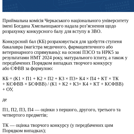
Приймальна комісія Черкаського національного університету
імені Богдана Хмельницького надала роз’яснення щодо
розрахунку конкурсного балу для вступу в ЗВО.
Конкурсний бал (КБ) розраховується для здобуття ступеня
бакалавра (магістра медичного, фармацевтичного або
ветеринарного спрямувань): на основі
ПЗСО
та
НРК5
за
результатами
НМТ
2024 року,
матурального
іспиту, а також у
передбачених Порядком випадках творчого конкурсу
або
ЄФВВ
за формулою:
КБ = (
К1
×
П1
+
К2
×
П2
+
К3
×
П3+
К4
×
П4
+ КТ × ТК
+
КЄФВВ
×
БЄФВВ
) / (
К1
+
К2
+
К3+
К4
+ КТ +
КЄФВВ
)
+
ОУ
,
де
П1
,
П2
,
П3
,
П4
— оцінки з першого, другого, третього та
четвертого предметів;
ТК — оцінка творчого конкурсу (у передбачених цим
Порядком випадках);