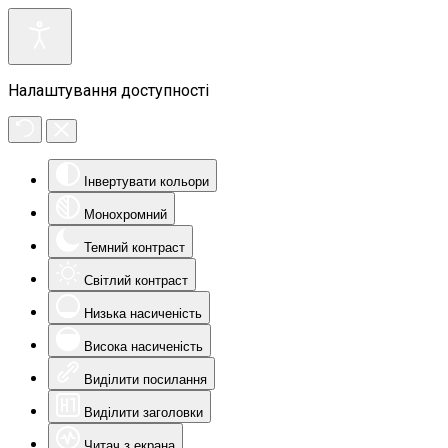
Налаштування доступності
Інвертувати кольори
Монохромний
Темний контраст
Світлий контраст
Низька насиченість
Висока насиченість
Виділити посилання
Виділити заголовки
Читач з екрана