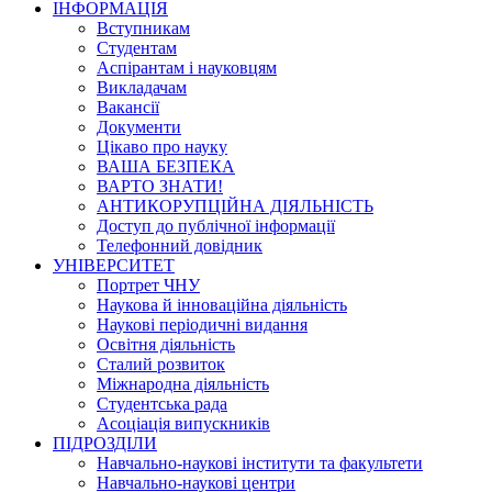
ІНФОРМАЦІЯ
Вступникам
Студентам
Аспірантам і науковцям
Викладачам
Вакансії
Документи
Цікаво про науку
ВАША БЕЗПЕКА
ВАРТО ЗНАТИ!
АНТИКОРУПЦІЙНА ДІЯЛЬНІСТЬ
Доступ до публічної інформації
Телефонний довідник
УНІВЕРСИТЕТ
Портрет ЧНУ
Наукова й інноваційна діяльність
Наукові періодичні видання
Освітня діяльність
Сталий розвиток
Міжнародна діяльність
Студентська рада
Асоціація випускників
ПІДРОЗДІЛИ
Навчально-наукові інститути та факультети
Навчально-наукові центри