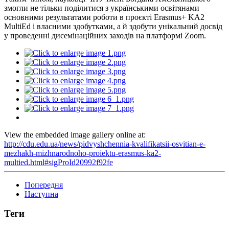
змогли не тільки поділитися з українськими освітянами
основними результатами роботи в проєкті Erasmus+ KA2
MultiEd і власними здобутками, а й здобути унікальний досвід
у проведенні дисемінаційних заходів на платформі Zoom.
View the embedded image gallery online at:
http://cdu.edu.ua/news/pidvyshchennia-kvalifikatsii-osvitian-e-
mezhakh-mizhnarodnoho-proiektu-erasmus-ka2-
multied.html#sigProId20992f92fe
Попередня
Наступна
Теги