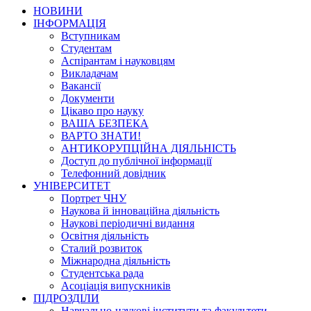
НОВИНИ
ІНФОРМАЦІЯ
Вступникам
Студентам
Аспірантам і науковцям
Викладачам
Вакансії
Документи
Цікаво про науку
ВАША БЕЗПЕКА
ВАРТО ЗНАТИ!
АНТИКОРУПЦІЙНА ДІЯЛЬНІСТЬ
Доступ до публічної інформації
Телефонний довідник
УНІВЕРСИТЕТ
Портрет ЧНУ
Наукова й інноваційна діяльність
Наукові періодичні видання
Освітня діяльність
Сталий розвиток
Міжнародна діяльність
Студентська рада
Асоціація випускників
ПІДРОЗДІЛИ
Навчально-наукові інститути та факультети