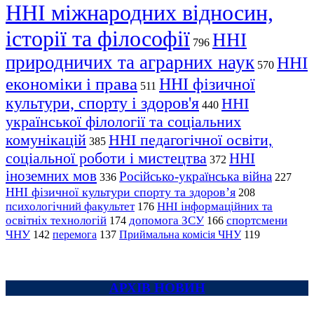
ННІ міжнародних відносин,
історії та філософії
ННІ
796
природничих та аграрних наук
ННІ
570
економіки і права
ННІ фізичної
511
культури, спорту і здоров'я
ННІ
440
української філології та соціальних
комунікацій
ННІ педагогічної освіти,
385
соціальної роботи і мистецтва
ННІ
372
іноземних мов
Російсько-українська війна
336
227
ННІ фізичної культури спорту та здоров’я
208
психологічний факультет
ННІ інформаційних та
176
освітніх технологій
допомога ЗСУ
спортсмени
174
166
ЧНУ
перемога
142
137
Приймальна комісія ЧНУ
119
АРХІВ НОВИН