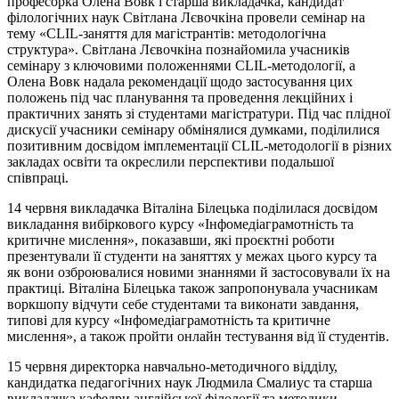
професорка Олена Вовк і старша викладачка, кандидат
філологічних наук Світлана
Лєвочкіна
провели семінар на
тему «CLIL-заняття для магістрантів: методологічна
структура». Світлана Лєвочкіна познайомила учасників
семінару з ключовими положеннями CLIL-методології, а
Олена Вовк надала рекомендації щодо застосування цих
положень під час планування та проведення лекційних і
практичних занять зі студентами магістратури. Під час плідної
дискусії учасники семінару обмінялися думками, поділилися
позитивним досвідом імплементації CLIL-методології в різних
закладах освіти та окреслили перспективи подальшої
співпраці.
14 червня викладачка Віталіна Білецька поділилася досвідом
викладання вибіркового курсу «
Інфомедіаграмотність
та
критичне мислення», показавши, які проєктні роботи
презентували її студенти на заняттях у межах цього курсу та
як вони озброювалися новими знаннями й застосовували їх на
практиці. Віталіна Білецька також запропонувала учасникам
воркшопу відчути себе студентами та виконати завдання,
типові для курсу «
Інфомедіаграмотність
та критичне
мислення», а також пройти онлайн тестування від її студентів.
15 червня директорка навчально-методичного відділу,
кандидатка педагогічних наук Людмила
Смалиус
та старша
викладачка кафедри англійської філології та методики