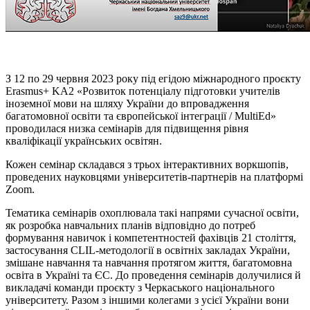
З 12 по 29 червня 2023 року під егідою міжнародного проєкту
Erasmus+ KA2 «Розвиток потенціалу підготовки учителів
іноземної мови на шляху України до впровадження
багатомовної освіти та європейської інтеграції / MultiEd»
проводилася низка семінарів для підвищення рівня
кваліфікації українських освітян.
Кожен семінар складався з трьох інтерактивних воркшопів,
проведених науковцями університетів-партнерів на платформі
Zoom.
Тематика семінарів охоплювала такі напрями сучасної освіти,
як розробка навчальних планів відповідно до потреб
формування навичок і компетентностей фахівців 21 століття,
застосування CLIL-методології в освітніх закладах України,
змішане навчання та навчання протягом життя, багатомовна
освіта в Україні та ЄС. До проведення семінарів долучилися й
викладачі команди проєкту з Черкаського національного
університету. Разом з іншими колегами з усієї України вони