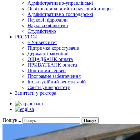
Адміністративно-управлінські
Освітньо-виховний та науковий процес
Адміністративно-господарські
Наукові підрозділи
Наукова бібліотека
Студмістечко
РЕСУРСИ
е-Університет
Підтримка користувачів
Державні закупівлі
ОЩАДБАНК оплата
ПРИВАТБАНК оплата
Поштовий сервер
Програмне забезпечення
Інституційний репозитарій
Сайти університету
Запитати у ректора
Пошук...
Пошук