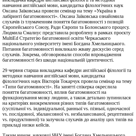
навчання англійської мови, кандидатка філологічних наук
Оксана
Заїковська
провели семінар на тему «Україна в
лабіринті багатомовності». Оксана Заїковська ознайомила
слухачів із тлумаченням поняття багатомовності з позицій
Європейського Союзу, Ради Європи та Болонського процесу.
Людмила Смалиус представила розроблену в рамках проєкту
MultiEd Стратегію багатомовної освіти Черкаського
національного університету імені Богдана Хмельницького.
Питання багатомовності викликало жваву дискусію серед
слухачів. Зокрема, обговорювали способи впровадження
багатомовності без шкоди національній ідентичності.
29 червня старша викладачка кафедри англійської філології та
методики навчання англійської мови, кандидатка
філологічних наук Вікторія Токарчук провела семінар на тему
«Типи багатомовності». На занятті спікерка окреслила
поняття багатомовності, вплив багатомовності на
функціонування мозку людини, а також детально зупинилася
на критеріях виокремлення різних типів багатомовності
(суспільної vs. індивідуальної, ранньої vs. пізньої, одночасної
vs. послідовної,
збалансовної
vs. незбалансованої, рецептивної
vs. продуктивної) та залучила слухачів до аналізу цих типів на
прикладі низки кейсів.
Таким чином, науковці ЧНУ імені Богдана Хмельницького