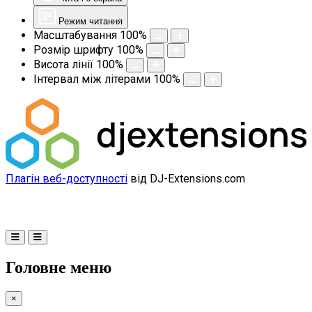
Режим читання
Масштабування
100
%
Розмір шрифту
100
%
Висота лінії
100
%
Інтервал між літерами
100
%
Плагін веб-доступності
від DJ-Extensions.com
Головне меню
×