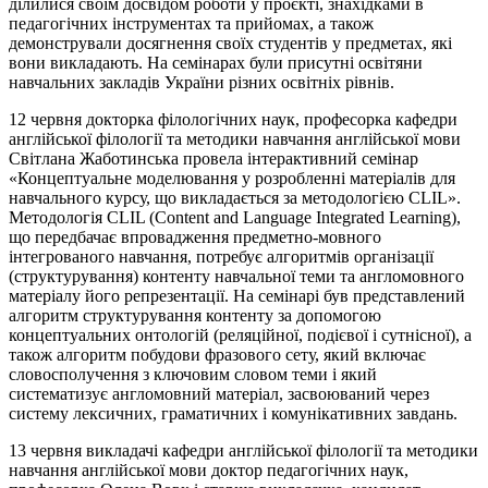
ділилися своїм досвідом роботи у проєкті, знахідками в
педагогічних інструментах та
прийомах
, а також
демонстрували досягнення своїх студентів у предметах, які
вони викладають. На семінарах були присутні освітяни
навчальних закладів України різних освітніх рівнів.
12 червня докторка філологічних наук, професорка кафедри
англійської філології та методики навчання англійської мови
Світлана Жаботинська провела інтерактивний семінар
«Концептуальне моделювання у розробленні матеріалів для
навчального курсу, що викладається за методологією CLIL».
Методологія CLIL (Content and Language Integrated Learning),
що передбачає впровадження предметно-мовного
інтегрованого навчання, потребує алгоритмів організації
(структурування) контенту навчальної теми та англомовного
матеріалу його репрезентації. На семінарі був представлений
алгоритм структурування контенту за допомогою
концептуальних онтологій (реляційної, подієвої
і
сутнісної), а
також алгоритм побудови фразового сету, який включає
словосполучення з ключовим словом теми і який
систематизує англомовний матеріал, засвоюваний через
систему лексичних, граматичних і комунікативних завдань.
13 червня викладачі кафедри англійської філології та методики
навчання англійської мови доктор педагогічних наук,