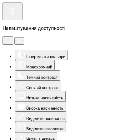
Налаштування доступності
Інвертувати кольори
Монохромний
Темний контраст
Світлий контраст
Низька насиченість
Висока насиченість
Виділити посилання
Виділити заголовки
Читач з екрана