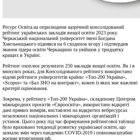
Ресурс Освіта.ua оприлюднив щорічний консолідований
рейтинг українських закладів вищої освіти 2023 року.
Черкаський національний університет імені Богдана
Хмельницького піднявся на 6 сходинок вгору і підтвердив
звання лідера освіти Черкащини та увійшов у тридцятку
кращих в Україні.
Рейтинг охоплює результати 250 закладів вищої освіти. Як і в
минулих роках, для Консолідованого рейтингу використано
відомі рейтинги університетів країни: «Топ-200 Україна»,
«Scopus» та «Бал ЗНО на контракт», кожен із яких має важливі
критерії оцінювання.
Зокрема, у рейтингу «Топ-200 Україна», складеному Центром
міжнародних проєктів «Євроосвіта», використано відкриті
дані прямих вимірів, виставлені на відкритих вебресурсах
незалежних національних і міжнародних організацій і
установ. Цього року під час формування рейтингової таблиці
було враховано тенденції розвитку української освіти, що
зазнали змін через пандемію COVID-2019 і повномасштабне
воєнне вторгнення рф.