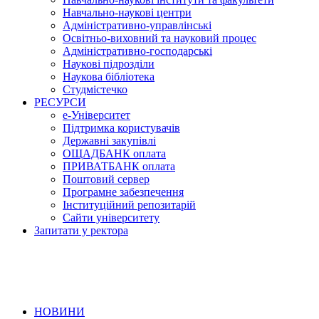
Навчально-наукові центри
Адміністративно-управлінські
Освітньо-виховний та науковий процес
Адміністративно-господарські
Наукові підрозділи
Наукова бібліотека
Студмістечко
РЕСУРСИ
е-Університет
Підтримка користувачів
Державні закупівлі
ОЩАДБАНК оплата
ПРИВАТБАНК оплата
Поштовий сервер
Програмне забезпечення
Інституційний репозитарій
Сайти університету
Запитати у ректора
НОВИНИ