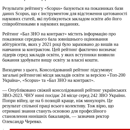
Результати рейтингу «Scopus» базуються на показниках бази
даних Scopus, що є інструментом для відстеження цитованості
наукових статей, які публікуються закладом освіти або його
співробітниками в наукових виданнях.
Рейтинг «Бал ЗНО на контракт» містить інформацію про
показники середнього бала зовнішнього оцінювання
абітурієнтів, яких у 2021 році було зараховано до вишів на
навчання за контрактом. Цей рейтинг фактично визначає
лідерів серед закладів освіти, у яких вступники виявили
бажання здобувати вищу освіту за власні кошти.
Виходячи з цього, Консолідований рейтинг підсумовує
загальні рейтингові місця закладів освіти за версією «Топ-200
Україна», «Scopus» та «Бал ЗНО на контракт».
— Опубліковано свіжий консолідований рейтинг українських
ЗВО-2023. ЧНУ нині посідає 24 місце серед 242 ЗВО України.
Попри війну, це на 6 позицій краще, ніж минулоріч. Це
результат спільної праці всього колективу. Тож вірю, що
отримані знання стануть основою для професійного
становлення нинішніх бакалаврів, — зазначив ректор
Олександр Черевко.