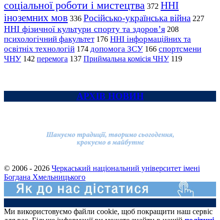
соціальної роботи і мистецтва
ННІ
372
іноземних мов
Російсько-українська війна
336
227
ННІ фізичної культури спорту та здоров’я
208
психологічний факультет
ННІ інформаційних та
176
освітніх технологій
допомога ЗСУ
спортсмени
174
166
ЧНУ
перемога
142
137
Приймальна комісія ЧНУ
119
АРХІВ НОВИН
© 2006 - 2026
Черкаський національний університет імені
Богдана Хмельницького
Ми використовуємо файли cookie, щоб покращити наш сервіс