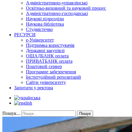
Адміністративно-управлінські
Освітньо-виховний та науковий процес
Адміністративно-господарські
Наукові підрозділи
Наукова бібліотека
Студмістечко
РЕСУРСИ
е-Університет
Підтримка користувачів
Державні закупівлі
ОЩАДБАНК оплата
ПРИВАТБАНК оплата
Поштовий сервер
Програмне забезпечення
Інституційний репозитарій
Сайти університету
Запитати у ректора
Пошук...
Пошук