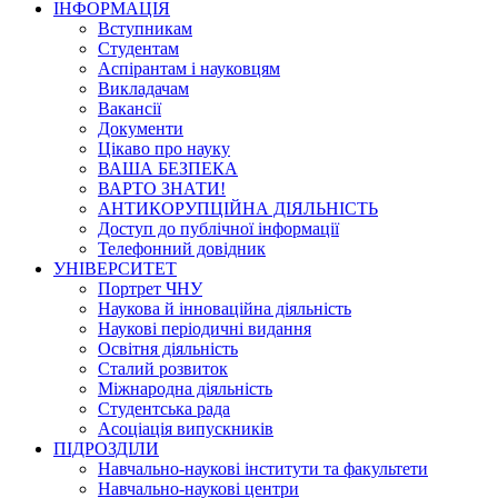
ІНФОРМАЦІЯ
Вступникам
Студентам
Аспірантам і науковцям
Викладачам
Вакансії
Документи
Цікаво про науку
ВАША БЕЗПЕКА
ВАРТО ЗНАТИ!
АНТИКОРУПЦІЙНА ДІЯЛЬНІСТЬ
Доступ до публічної інформації
Телефонний довідник
УНІВЕРСИТЕТ
Портрет ЧНУ
Наукова й інноваційна діяльність
Наукові періодичні видання
Освітня діяльність
Сталий розвиток
Міжнародна діяльність
Студентська рада
Асоціація випускників
ПІДРОЗДІЛИ
Навчально-наукові інститути та факультети
Навчально-наукові центри