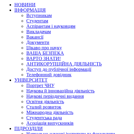
НОВИНИ
ІНФОРМАЦІЯ
Вступникам
Студентам
Аспірантам і науковцям
Викладачам
Вакансії
Документи
Цікаво про науку
ВАША БЕЗПЕКА
ВАРТО ЗНАТИ!
АНТИКОРУПЦІЙНА ДІЯЛЬНІСТЬ
Доступ до публічної інформації
Телефонний довідник
УНІВЕРСИТЕТ
Портрет ЧНУ
Наукова й інноваційна діяльність
Наукові періодичні видання
Освітня діяльність
Сталий розвиток
Міжнародна діяльність
Студентська рада
Асоціація випускників
ПІДРОЗДІЛИ
Навчально-наукові інститути та факультети