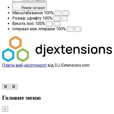
Режим читання
Масштабування
100
%
Розмір шрифту
100
%
Висота лінії
100
%
Інтервал між літерами
100
%
Плагін веб-доступності
від DJ-Extensions.com
Головне меню
×