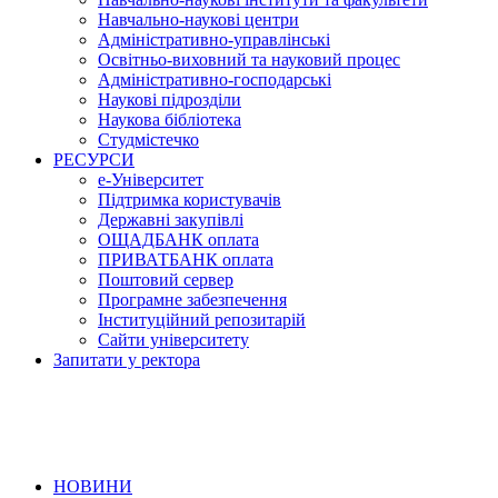
Навчально-наукові центри
Адміністративно-управлінські
Освітньо-виховний та науковий процес
Адміністративно-господарські
Наукові підрозділи
Наукова бібліотека
Студмістечко
РЕСУРСИ
е-Університет
Підтримка користувачів
Державні закупівлі
ОЩАДБАНК оплата
ПРИВАТБАНК оплата
Поштовий сервер
Програмне забезпечення
Інституційний репозитарій
Сайти університету
Запитати у ректора
НОВИНИ