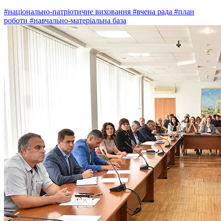
#національно-патріотичне виховання
#вчена рада
#план
роботи
#навчально-матеріальна база