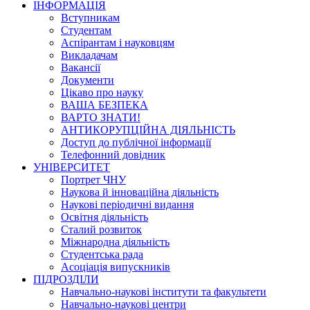
ІНФОРМАЦІЯ
Вступникам
Студентам
Аспірантам і науковцям
Викладачам
Вакансії
Документи
Цікаво про науку
ВАША БЕЗПЕКА
ВАРТО ЗНАТИ!
АНТИКОРУПЦІЙНА ДІЯЛЬНІСТЬ
Доступ до публічної інформації
Телефонний довідник
УНІВЕРСИТЕТ
Портрет ЧНУ
Наукова й інноваційна діяльність
Наукові періодичні видання
Освітня діяльність
Сталий розвиток
Міжнародна діяльність
Студентська рада
Асоціація випускників
ПІДРОЗДІЛИ
Навчально-наукові інститути та факультети
Навчально-наукові центри