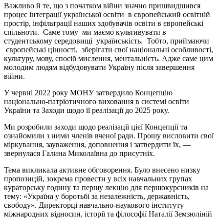
Важливо й те, що з початком війни значно пришвидшився
процес інтеграції української освіти в європейський освітній
простір, інфільтрації наших здобувачів освіти в європейські
спільноти. Саме тому ми маємо культивувати в
студентському середовищі українськість. Тобто, приймаючи
європейські цінності, зберігати свої національні особливості,
культуру, мову, спосіб мислення, ментальність. Адже саме цим
молодим людям відбудовувати Україну після завершення
війни.
У червні 2022 року МОНУ затвердило Концепцію
національно-патріотичного виховання в системі освіти
України та Заходи щодо її реалізації до 2025 року.
Ми розробили заходи щодо реалізації цієї Концепції та
ознайомили з ними членів вченої ради. Прошу висловити свої
міркування, зауваження, доповнення і затвердити їх, —
звернулася Галина Миколаївна до присутніх.
Тема викликала активне обговорення. Було внесено низку
пропозицій, зокрема провести у всіх навчальних групах
кураторську годину та першу лекцію для першокурсників на
тему: «Україна у боротьбі за незалежність, державність,
свободу». Директорці навчально-наукового інституту
міжнародних відносин, історії та філософії Наталії Земзюліній