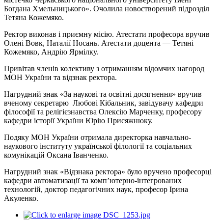
Богдана Хмельницького». Очолила новостворений підрозділ
Тетяна Кожемяко.
Ректор виконав і приємну місію. Атестати професора вручив
Олені Вовк, Наталії Носань. Атестати доцента — Тетяні
Кожемяко, Андрію Ярмілку.
Привітав членів колективу з отриманням відомчих нагород
МОН України та відзнак ректора.
Нагрудний знак «За наукові та освітні досягнення» вручив
вченому секретарю Любові Кібальник, завідувачу кафедри
філософії та релігієзнавства Олексію Марченку, професору
кафедри історії України Юрію Присяжнюку.
Подяку МОН України отримала директорка навчально-
наукового інституту української філології та соціальних
комунікацій Оксана Іванченко.
Нагрудний знак «Відзнака ректора» було вручено професорці
кафедри автоматизації та комп’ютерно-інтегрованих
технологій, доктор педагогічних наук, професор Ірина
Акуленко.