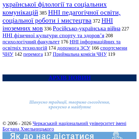
української філології та соціальних
комунікацій
ННІ педагогічної освіти,
385
соціальної роботи і мистецтва
ННІ
372
іноземних мов
Російсько-українська війна
336
227
ННІ фізичної культури спорту та здоров’я
208
психологічний факультет
ННІ інформаційних та
176
освітніх технологій
допомога ЗСУ
спортсмени
174
166
ЧНУ
перемога
142
137
Приймальна комісія ЧНУ
119
АРХІВ НОВИН
© 2006 - 2026
Черкаський національний університет імені
Богдана Хмельницького