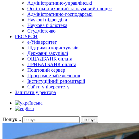
Адміністративно-управлінські
Освітньо-виховний та науковий процес
Адміністративно-господарські
Наукові підрозділи
Наукова бібліотека
Студмістечко
РЕСУРСИ
е-Університет
Підтримка користувачів
Державні закупівлі
ОЩАДБАНК оплата
ПРИВАТБАНК оплата
Поштовий сервер
Програмне забезпечення
Інституційний репозитарій
Сайти університету
Запитати у ректора
Пошук...
Пошук