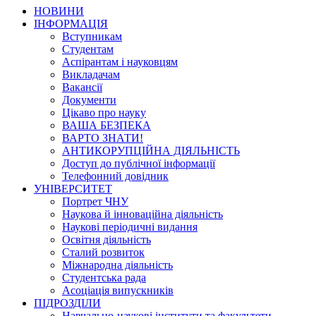
НОВИНИ
ІНФОРМАЦІЯ
Вступникам
Студентам
Аспірантам і науковцям
Викладачам
Вакансії
Документи
Цікаво про науку
ВАША БЕЗПЕКА
ВАРТО ЗНАТИ!
АНТИКОРУПЦІЙНА ДІЯЛЬНІСТЬ
Доступ до публічної інформації
Телефонний довідник
УНІВЕРСИТЕТ
Портрет ЧНУ
Наукова й інноваційна діяльність
Наукові періодичні видання
Освітня діяльність
Сталий розвиток
Міжнародна діяльність
Студентська рада
Асоціація випускників
ПІДРОЗДІЛИ
Навчально-наукові інститути та факультети