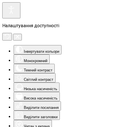
Налаштування доступності
Інвертувати кольори
Монохромний
Темний контраст
Світлий контраст
Низька насиченість
Висока насиченість
Виділити посилання
Виділити заголовки
Читач з екрана