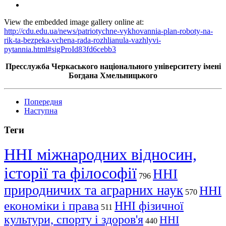
View the embedded image gallery online at:
http://cdu.edu.ua/news/patriotychne-vykhovannia-plan-roboty-na-
rik-ta-bezpeka-vchena-rada-rozhlianula-vazhlyvi-
pytannia.html#sigProId83fd6cebb3
Пресслужба Черкаського національного університету імені
Богдана Хмельницького
Попередня
Наступна
Теги
ННІ міжнародних відносин,
історії та філософії
ННІ
796
природничих та аграрних наук
ННІ
570
економіки і права
ННІ фізичної
511
культури, спорту і здоров'я
ННІ
440