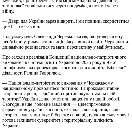
зауважив, що потребує активізації міжнародна діяльність,
темпи якої сповільнилися через пандемію, а потім і через
війну.
— Двері для України зараз відкриті, і ми повинні скористатися
цим! — сказав він.
Підсумовуючи, Олександр Черевко сказав, що університету
необхідно утримувати позиції лідера вищої освіти Черкащини,
динамічно розвиватися та мати перспективу у майбутньому.
Про заходи з реалізації Концепції національно-патріотичного
виховання в системі освіти України до 2025 року в ЧНУ
поінформувала проректорка з освітньо-виховної та іміджевої
діяльності Галина Гаврилюк.
— Національно-патріотичне виховання у Черкаському
національному проводиться постійно. Широкомасштабне
вторгнення росії, героїчний спротив окупантам на всій
території України дещо змістили акценти у нашій роботі.
Сьогодні наше головне завдання — цілеспрямоване
формування української нації, яка знає своє коріння, свою
історію, культуру, цінує й береже свою рідну українську мову і
готова захищати суверенітет і територіальну цілісність
України.