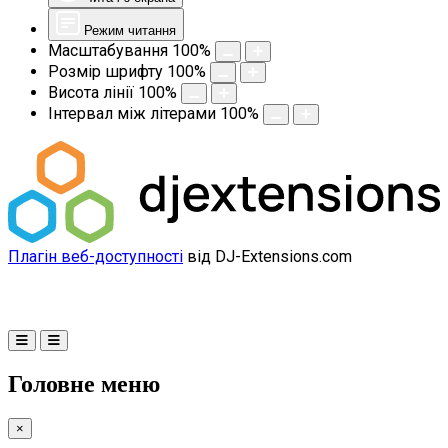
Режим читання
Масштабування
100
%
Розмір шрифту
100
%
Висота лінії
100
%
Інтервал між літерами
100
%
Плагін веб-доступності
від DJ-Extensions.com
Головне меню
×