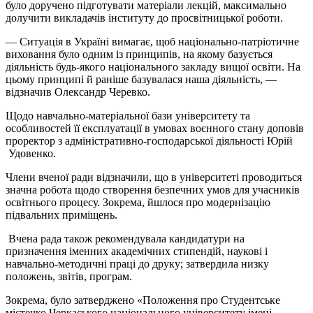
було доручено підготувати матеріали лекцій, максимально
долучити викладачів інституту до просвітницької роботи.
— Ситуація в Україні вимагає, щоб національно-патріотичне
виховання було одним із принципів, на якому базується
діяльність будь-якого національного закладу вищої освіти. На
цьому принципі й раніше базувалася наша діяльність, —
відзначив Олександр Черевко.
Щодо навчально-матеріальної бази університету та
особливостей її експлуатації в умовах воєнного стану доповів
проректор з адміністративно-господарської діяльності Юрій
Удовенко.
Члени вченої ради відзначили, що в університеті проводиться
значна робота щодо створення безпечних умов для учасників
освітнього процесу. Зокрема, йшлося про модернізацію
підвальних приміщень.
Вчена рада також рекомендувала кандидатури на
призначення іменних академічних стипендій, наукові і
навчально-методичні праці до друку; затвердила низку
положень, звітів, програм.
Зокрема, було затверджено «Положення про Студентське
містечко Черкаського національного університету імені