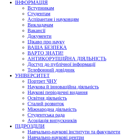
ІНФОРМАЦІЯ
Вступникам
Студентам
Аспірантам і науковцям
Викладачам
Вакансії
Документи
Цікаво про науку
ВАША БЕЗПЕКА
ВАРТО ЗНАТИ!
АНТИКОРУПЦІЙНА ДІЯЛЬНІСТЬ
Доступ до публічної інформації
Телефонний довідник
УНІВЕРСИТЕТ
Портрет ЧНУ
Наукова й інноваційна діяльність
Наукові періодичні видання
Освітня діяльність
Сталий розвиток
Міжнародна діяльність
Студентська рада
Асоціація випускників
ПІДРОЗДІЛИ
Навчально-наукові інститути та факультети
Навчально-наукові центри