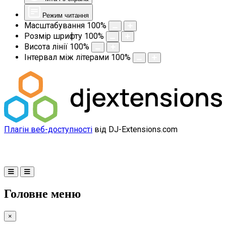
Режим читання
Масштабування
100
%
Розмір шрифту
100
%
Висота лінії
100
%
Інтервал між літерами
100
%
Плагін веб-доступності
від DJ-Extensions.com
Головне меню
×