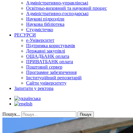
Адміністративно-управлінські
Освітньо-виховний та науковий процес
Адміністративно-господарські
Наукові підрозділи
Наукова бібліотека
Студмістечко
РЕСУРСИ
е-Університет
Підтримка користувачів
Державні закупівлі
ОЩАДБАНК оплата
ПРИВАТБАНК оплата
Поштовий сервер
Програмне забезпечення
Інституційний репозитарій
Сайти університету
Запитати у ректора
Пошук...
Пошук