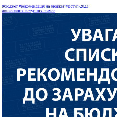
#бюджет
#рекомендація на бюджет
#Вступ-2023
#виконання_вступних_вимог