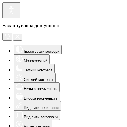
Налаштування доступності
Інвертувати кольори
Монохромний
Темний контраст
Світлий контраст
Низька насиченість
Висока насиченість
Виділити посилання
Виділити заголовки
Читач з екрана