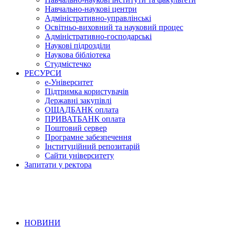
Навчально-наукові центри
Адміністративно-управлінські
Освітньо-виховний та науковий процес
Адміністративно-господарські
Наукові підрозділи
Наукова бібліотека
Студмістечко
РЕСУРСИ
е-Університет
Підтримка користувачів
Державні закупівлі
ОЩАДБАНК оплата
ПРИВАТБАНК оплата
Поштовий сервер
Програмне забезпечення
Інституційний репозитарій
Сайти університету
Запитати у ректора
НОВИНИ