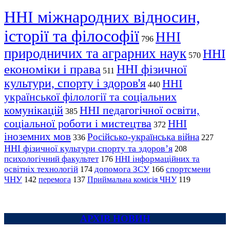
ННІ міжнародних відносин,
історії та філософії
ННІ
796
природничих та аграрних наук
ННІ
570
економіки і права
ННІ фізичної
511
культури, спорту і здоров'я
ННІ
440
української філології та соціальних
комунікацій
ННІ педагогічної освіти,
385
соціальної роботи і мистецтва
ННІ
372
іноземних мов
Російсько-українська війна
336
227
ННІ фізичної культури спорту та здоров’я
208
психологічний факультет
ННІ інформаційних та
176
освітніх технологій
допомога ЗСУ
спортсмени
174
166
ЧНУ
перемога
142
137
Приймальна комісія ЧНУ
119
АРХІВ НОВИН