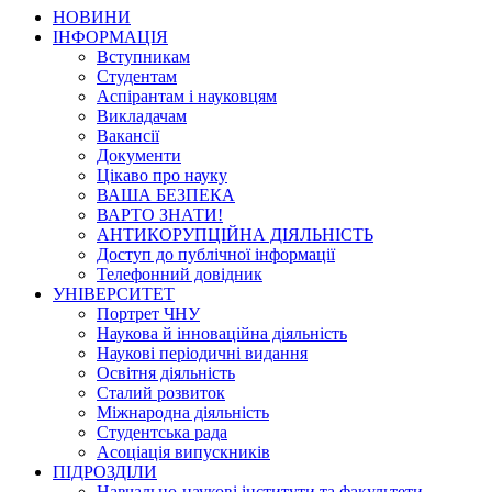
НОВИНИ
ІНФОРМАЦІЯ
Вступникам
Студентам
Аспірантам і науковцям
Викладачам
Вакансії
Документи
Цікаво про науку
ВАША БЕЗПЕКА
ВАРТО ЗНАТИ!
АНТИКОРУПЦІЙНА ДІЯЛЬНІСТЬ
Доступ до публічної інформації
Телефонний довідник
УНІВЕРСИТЕТ
Портрет ЧНУ
Наукова й інноваційна діяльність
Наукові періодичні видання
Освітня діяльність
Сталий розвиток
Міжнародна діяльність
Студентська рада
Асоціація випускників
ПІДРОЗДІЛИ
Навчально-наукові інститути та факультети