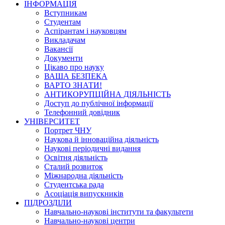
ІНФОРМАЦІЯ
Вступникам
Студентам
Аспірантам і науковцям
Викладачам
Вакансії
Документи
Цікаво про науку
ВАША БЕЗПЕКА
ВАРТО ЗНАТИ!
АНТИКОРУПЦІЙНА ДІЯЛЬНІСТЬ
Доступ до публічної інформації
Телефонний довідник
УНІВЕРСИТЕТ
Портрет ЧНУ
Наукова й інноваційна діяльність
Наукові періодичні видання
Освітня діяльність
Сталий розвиток
Міжнародна діяльність
Студентська рада
Асоціація випускників
ПІДРОЗДІЛИ
Навчально-наукові інститути та факультети
Навчально-наукові центри