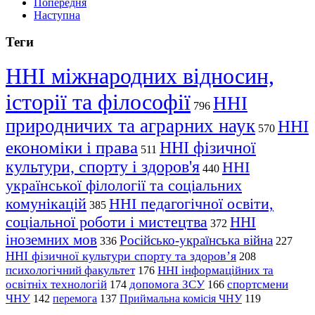
Попередня
Наступна
Теги
ННІ міжнародних відносин,
історії та філософії
ННІ
796
природничих та аграрних наук
ННІ
570
економіки і права
ННІ фізичної
511
культури, спорту і здоров'я
ННІ
440
української філології та соціальних
комунікацій
ННІ педагогічної освіти,
385
соціальної роботи і мистецтва
ННІ
372
іноземних мов
Російсько-українська війна
336
227
ННІ фізичної культури спорту та здоров’я
208
психологічний факультет
ННІ інформаційних та
176
освітніх технологій
допомога ЗСУ
спортсмени
174
166
ЧНУ
перемога
142
137
Приймальна комісія ЧНУ
119