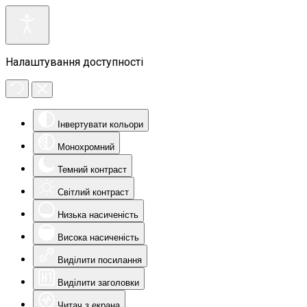
Налаштування доступності
Інвертувати кольори
Монохромний
Темний контраст
Світлий контраст
Низька насиченість
Висока насиченість
Виділити посилання
Виділити заголовки
Читач з екрана