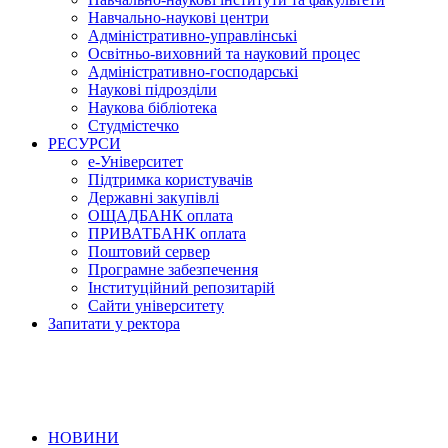
Навчально-наукові центри
Адміністративно-управлінські
Освітньо-виховний та науковий процес
Адміністративно-господарські
Наукові підрозділи
Наукова бібліотека
Студмістечко
РЕСУРСИ
е-Університет
Підтримка користувачів
Державні закупівлі
ОЩАДБАНК оплата
ПРИВАТБАНК оплата
Поштовий сервер
Програмне забезпечення
Інституційний репозитарій
Сайти університету
Запитати у ректора
НОВИНИ