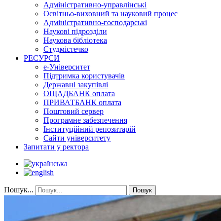
Адміністративно-управлінські
Освітньо-виховний та науковий процес
Адміністративно-господарські
Наукові підрозділи
Наукова бібліотека
Студмістечко
РЕСУРСИ
е-Університет
Підтримка користувачів
Державні закупівлі
ОЩАДБАНК оплата
ПРИВАТБАНК оплата
Поштовий сервер
Програмне забезпечення
Інституційний репозитарій
Сайти університету
Запитати у ректора
Пошук...
Пошук