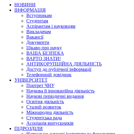
НОВИНИ
ІНФОРМАЦІЯ
Вступникам
Студентам
Аспірантам і науковцям
Викладачам
Вакансії
Документи
Цікаво про науку
ВАША БЕЗПЕКА
ВАРТО ЗНАТИ!
АНТИКОРУПЦІЙНА ДІЯЛЬНІСТЬ
Доступ до публічної інформації
Телефонний довідник
УНІВЕРСИТЕТ
Портрет ЧНУ
Наукова й інноваційна діяльність
Наукові періодичні видання
Освітня діяльність
Сталий розвиток
Міжнародна діяльність
Студентська рада
Асоціація випускників
ПІДРОЗДІЛИ
Навчально-наукові інститути та факультети