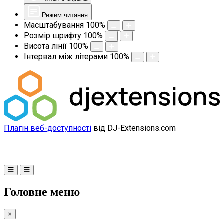
Режим читання
Масштабування
100
%
Розмір шрифту
100
%
Висота лінії
100
%
Інтервал між літерами
100
%
Плагін веб-доступності
від DJ-Extensions.com
Головне меню
×