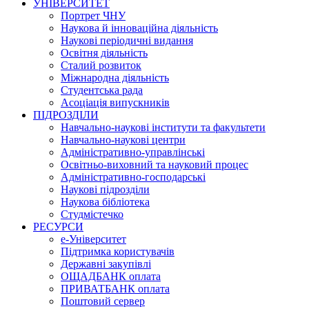
УНІВЕРСИТЕТ
Портрет ЧНУ
Наукова й інноваційна діяльність
Наукові періодичні видання
Освітня діяльність
Сталий розвиток
Міжнародна діяльність
Студентська рада
Асоціація випускників
ПІДРОЗДІЛИ
Навчально-наукові інститути та факультети
Навчально-наукові центри
Адміністративно-управлінські
Освітньо-виховний та науковий процес
Адміністративно-господарські
Наукові підрозділи
Наукова бібліотека
Студмістечко
РЕСУРСИ
е-Університет
Підтримка користувачів
Державні закупівлі
ОЩАДБАНК оплата
ПРИВАТБАНК оплата
Поштовий сервер