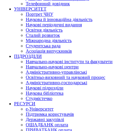
Телефонний довідник
УНІВЕРСИТЕТ
Портрет ЧНУ
Наукова й інноваційна діяльність
Наукові періодичні видання
Освітня діяльність
Сталий розвиток
Міжнародна діяльність
Студентська рада
Асоціація випускників
ПІДРОЗДІЛИ
Навчально-наукові інститути та факультети
Навчально-наукові центри
Адміністративно-управлінські
Освітньо-виховний та науковий процес
Адміністративно-господарські
Наукові підрозділи
Наукова бібліотека
Студмістечко
РЕСУРСИ
е-Університет
Підтримка користувачів
Державні закупівлі
ОЩАДБАНК оплата
ПРИВАТБАНК оплата