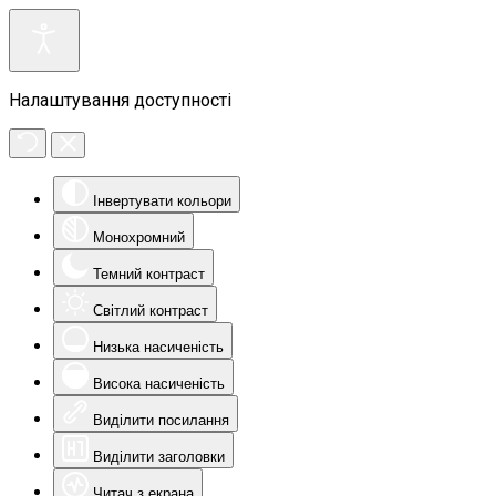
Налаштування доступності
Інвертувати кольори
Монохромний
Темний контраст
Світлий контраст
Низька насиченість
Висока насиченість
Виділити посилання
Виділити заголовки
Читач з екрана