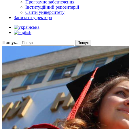
Програмне забезпечення
Інституційний репозитарій
Сайти університету
Запитати у ректора
Пошук...
Пошук