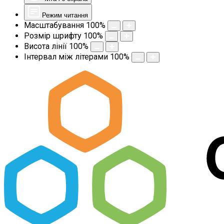
Режим читання
Масштабування
100
%
Розмір шрифту
100
%
Висота лінії
100
%
Інтервал між літерами
100
%