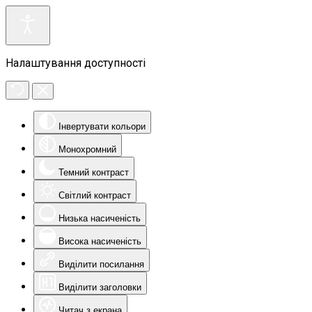
Налаштування доступності
Інвертувати кольори
Монохромний
Темний контраст
Світлий контраст
Низька насиченість
Висока насиченість
Виділити посилання
Виділити заголовки
Читач з екрана