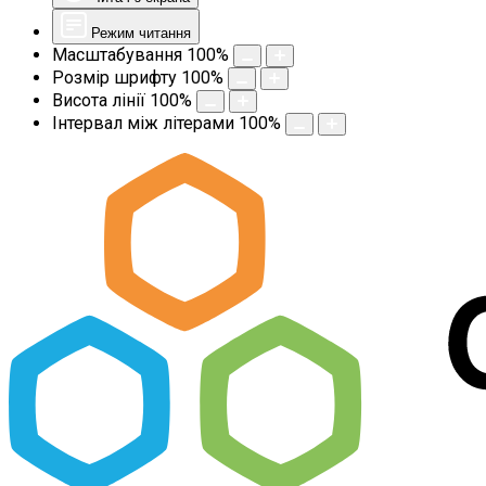
Режим читання
Масштабування
100
%
Розмір шрифту
100
%
Висота лінії
100
%
Інтервал між літерами
100
%