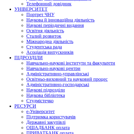
Телефонний довідник
УНІВЕРСИТЕТ
Портрет ЧНУ
Наукова й інноваційна діяльність
Наукові періодичні видання
Освітня діяльність
Сталий розвиток
Міжнародна діяльність
Студентська рада
Асоціація випускників
ПІДРОЗДІЛИ
Навчально-наукові інститути та факультети
Навчально-наукові центри
Адміністративно-управлінські
Освітньо-виховний та науковий процес
Адміністративно-господарські
Наукові підрозділи
Наукова бібліотека
Студмістечко
РЕСУРСИ
е-Університет
Підтримка користувачів
Державні закупівлі
ОЩАДБАНК оплата
ПРИВАТБАНК оплата