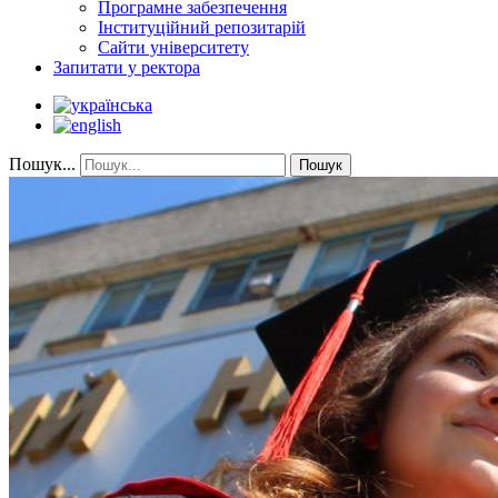
Програмне забезпечення
Інституційний репозитарій
Сайти університету
Запитати у ректора
Пошук...
Пошук