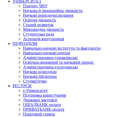
УНІВЕРСИТЕТ
Портрет ЧНУ
Наукова й інноваційна діяльність
Наукові періодичні видання
Освітня діяльність
Сталий розвиток
Міжнародна діяльність
Студентська рада
Асоціація випускників
ПІДРОЗДІЛИ
Навчально-наукові інститути та факультети
Навчально-наукові центри
Адміністративно-управлінські
Освітньо-виховний та науковий процес
Адміністративно-господарські
Наукові підрозділи
Наукова бібліотека
Студмістечко
РЕСУРСИ
е-Університет
Підтримка користувачів
Державні закупівлі
ОЩАДБАНК оплата
ПРИВАТБАНК оплата
Поштовий сервер