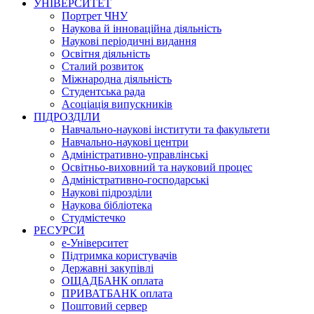
УНІВЕРСИТЕТ
Портрет ЧНУ
Наукова й інноваційна діяльність
Наукові періодичні видання
Освітня діяльність
Сталий розвиток
Міжнародна діяльність
Студентська рада
Асоціація випускників
ПІДРОЗДІЛИ
Навчально-наукові інститути та факультети
Навчально-наукові центри
Адміністративно-управлінські
Освітньо-виховний та науковий процес
Адміністративно-господарські
Наукові підрозділи
Наукова бібліотека
Студмістечко
РЕСУРСИ
е-Університет
Підтримка користувачів
Державні закупівлі
ОЩАДБАНК оплата
ПРИВАТБАНК оплата
Поштовий сервер