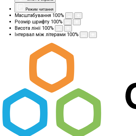
Режим читання
Масштабування
100
%
Розмір шрифту
100
%
Висота лінії
100
%
Інтервал між літерами
100
%