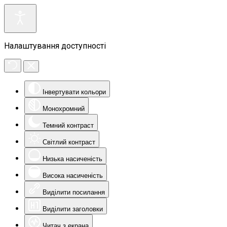
Налаштування доступності
Інвертувати кольори
Монохромний
Темний контраст
Світлий контраст
Низька насиченість
Висока насиченість
Виділити посилання
Виділити заголовки
Читач з екрана