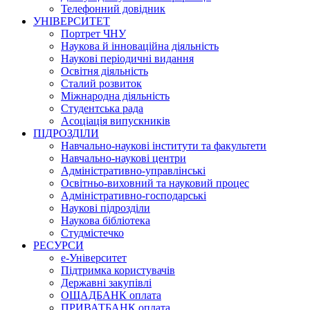
Телефонний довідник
УНІВЕРСИТЕТ
Портрет ЧНУ
Наукова й інноваційна діяльність
Наукові періодичні видання
Освітня діяльність
Сталий розвиток
Міжнародна діяльність
Студентська рада
Асоціація випускників
ПІДРОЗДІЛИ
Навчально-наукові інститути та факультети
Навчально-наукові центри
Адміністративно-управлінські
Освітньо-виховний та науковий процес
Адміністративно-господарські
Наукові підрозділи
Наукова бібліотека
Студмістечко
РЕСУРСИ
е-Університет
Підтримка користувачів
Державні закупівлі
ОЩАДБАНК оплата
ПРИВАТБАНК оплата