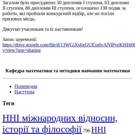
Загалом було присуджено 30 дипломів І ступеня, 63 дипломи
ІІ ступеня, 86 дипломів ІІІ ступеня, оголошено 138 подяк за
роботи, які пройшли конкурсний відбір, але не посіли
призових місць.
Дякуємо учасникам та їх наставникам!
Запис церемонії:
https://drive.google.com/file/d/13WGiXs6xGUEss6vANIPveKHHt0h
y/view?usp=sharing
Кафедра математики та методики навчання математики
Попередня
Наступна
Теги
ННІ міжнародних відносин,
історії та філософії
ННІ
796