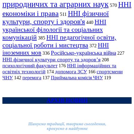
природничих та аграрних наук
ННІ
570
економіки і права
ННІ фізичної
511
культури, спорту і здоров'я
ННІ
440
української філології та соціальних
комунікацій
ННІ педагогічної освіти,
385
соціальної роботи і мистецтва
ННІ
372
іноземних мов
Російсько-українська війна
336
227
ННІ фізичної культури спорту та здоров’я
208
психологічний факультет
ННІ інформаційних та
176
освітніх технологій
допомога ЗСУ
спортсмени
174
166
ЧНУ
перемога
142
137
Приймальна комісія ЧНУ
119
АРХІВ НОВИН