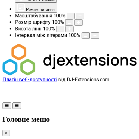
Режим читання
Масштабування
100
%
Розмір шрифту
100
%
Висота лінії
100
%
Інтервал між літерами
100
%
Плагін веб-доступності
від DJ-Extensions.com
Головне меню
×