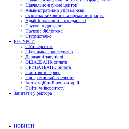
Навчально-наукові центри
Адміністративно-управлінські
Освітньо-виховний та науковий процес
Адміністративно-господарські
Наукові підрозділи
Наукова бібліотека
Студмістечко
РЕСУРСИ
е-Університет
Підтримка користувачів
Державні закупівлі
ОЩАДБАНК оплата
ПРИВАТБАНК оплата
Поштовий сервер
Програмне забезпечення
Інституційний репозитарій
Сайти університету
Запитати у ректора
НОВИНИ