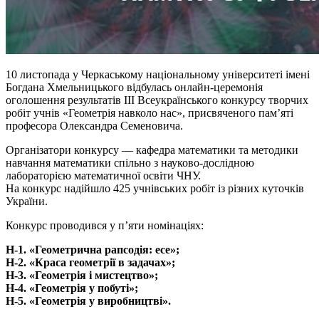
10 листопада у Черкаському національному університеті імені
Богдана Хмельницького відбулась онлайн-церемонія
оголошення результатів ІІІ Всеукраїнського конкурсу творчих
робіт учнів «Геометрія навколо нас», присвяченого пам’яті
професора Олександра Семеновича.
Організатори конкурсу — кафедра математики та методики
навчання математики спільно з науково-дослідною
лабораторією математичної освіти ЧНУ.
На конкурс надійшло 425 учнівських робіт із різних куточків
України.
Конкурс проводився у п’яти номінаціях:
Н-1. «Геометрична рапсодія: есе»;
Н-2. «Краса геометрії в задачах»;
Н-3. «Геометрія і мистецтво»;
Н-4. «Геометрія у побуті»;
Н-5. «Геометрія у виробництві».