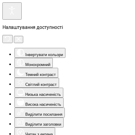
Налаштування доступності
Інвертувати кольори
Монохромний
Темний контраст
Світлий контраст
Низька насиченість
Висока насиченість
Виділити посилання
Виділити заголовки
Читач з екрана