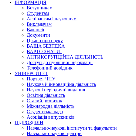
ІНФОРМАЦІЯ
Вступникам
Студентам
Аспірантам і науковцям
Викладачам
Вакансії
Документи
Цікаво про науку
ВАША БЕЗПЕКА
ВАРТО ЗНАТИ!
АНТИКОРУПЦІЙНА ДІЯЛЬНІСТЬ
Доступ до публічної інформації
Телефонний довідник
УНІВЕРСИТЕТ
Портрет ЧНУ
Наукова й інноваційна діяльність
Наукові періодичні видання
Освітня діяльність
Сталий розвиток
Міжнародна діяльність
Студентська рада
Асоціація випускників
ПІДРОЗДІЛИ
Навчально-наукові інститути та факультети
Навчально-наукові центри