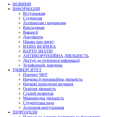
НОВИНИ
ІНФОРМАЦІЯ
Вступникам
Студентам
Аспірантам і науковцям
Викладачам
Вакансії
Документи
Цікаво про науку
ВАША БЕЗПЕКА
ВАРТО ЗНАТИ!
АНТИКОРУПЦІЙНА ДІЯЛЬНІСТЬ
Доступ до публічної інформації
Телефонний довідник
УНІВЕРСИТЕТ
Портрет ЧНУ
Наукова й інноваційна діяльність
Наукові періодичні видання
Освітня діяльність
Сталий розвиток
Міжнародна діяльність
Студентська рада
Асоціація випускників
ПІДРОЗДІЛИ
Навчально-наукові інститути та факультети