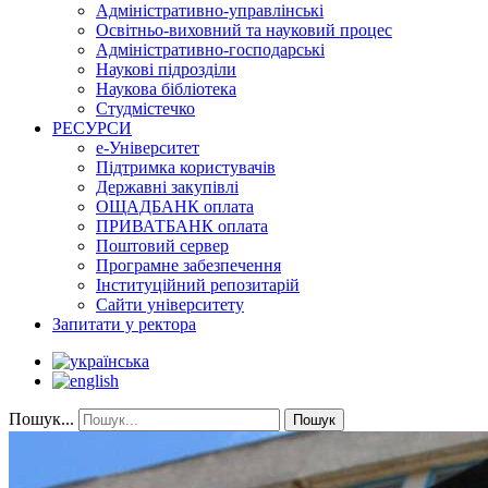
Адміністративно-управлінські
Освітньо-виховний та науковий процес
Адміністративно-господарські
Наукові підрозділи
Наукова бібліотека
Студмістечко
РЕСУРСИ
е-Університет
Підтримка користувачів
Державні закупівлі
ОЩАДБАНК оплата
ПРИВАТБАНК оплата
Поштовий сервер
Програмне забезпечення
Інституційний репозитарій
Сайти університету
Запитати у ректора
Пошук...
Пошук