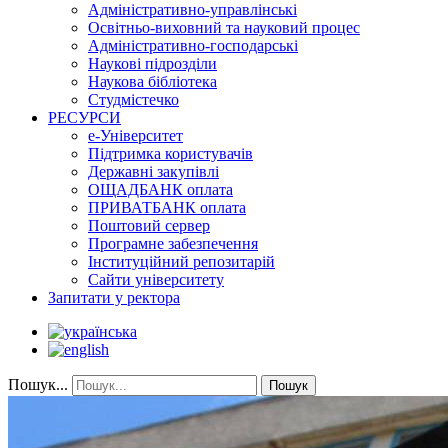
Адміністративно-управлінські
Освітньо-виховний та науковий процес
Адміністративно-господарські
Наукові підрозділи
Наукова бібліотека
Студмістечко
РЕСУРСИ
е-Університет
Підтримка користувачів
Державні закупівлі
ОЩАДБАНК оплата
ПРИВАТБАНК оплата
Поштовий сервер
Програмне забезпечення
Інституційний репозитарій
Сайти університету
Запитати у ректора
Пошук...
Пошук