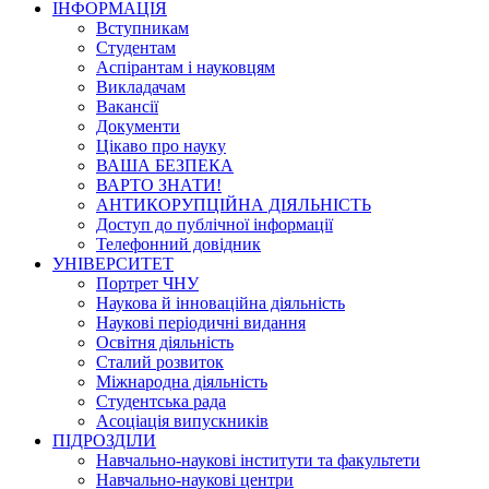
ІНФОРМАЦІЯ
Вступникам
Студентам
Аспірантам і науковцям
Викладачам
Вакансії
Документи
Цікаво про науку
ВАША БЕЗПЕКА
ВАРТО ЗНАТИ!
АНТИКОРУПЦІЙНА ДІЯЛЬНІСТЬ
Доступ до публічної інформації
Телефонний довідник
УНІВЕРСИТЕТ
Портрет ЧНУ
Наукова й інноваційна діяльність
Наукові періодичні видання
Освітня діяльність
Сталий розвиток
Міжнародна діяльність
Студентська рада
Асоціація випускників
ПІДРОЗДІЛИ
Навчально-наукові інститути та факультети
Навчально-наукові центри