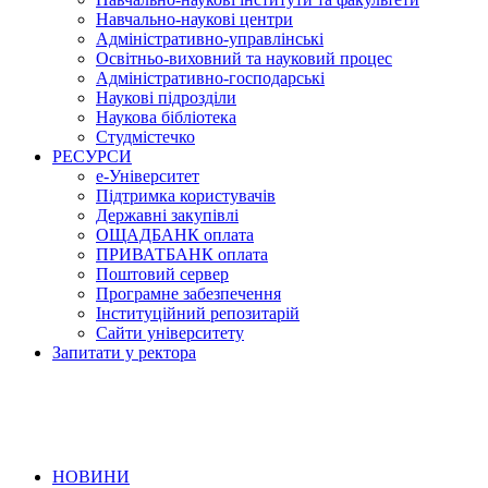
Навчально-наукові центри
Адміністративно-управлінські
Освітньо-виховний та науковий процес
Адміністративно-господарські
Наукові підрозділи
Наукова бібліотека
Студмістечко
РЕСУРСИ
е-Університет
Підтримка користувачів
Державні закупівлі
ОЩАДБАНК оплата
ПРИВАТБАНК оплата
Поштовий сервер
Програмне забезпечення
Інституційний репозитарій
Сайти університету
Запитати у ректора
НОВИНИ