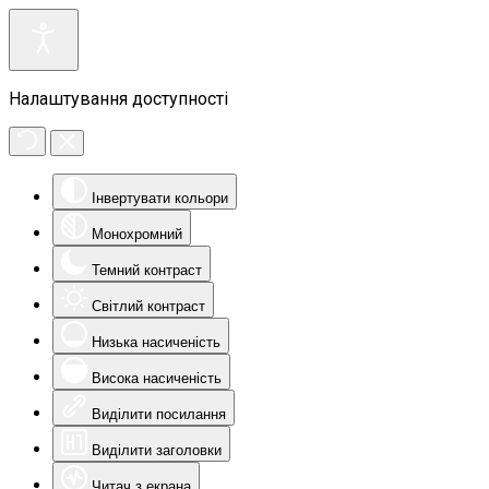
Налаштування доступності
Інвертувати кольори
Монохромний
Темний контраст
Світлий контраст
Низька насиченість
Висока насиченість
Виділити посилання
Виділити заголовки
Читач з екрана