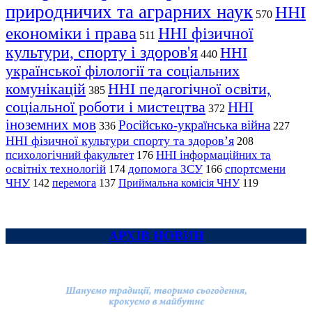
природничих та аграрних наук
ННІ
570
економіки і права
ННІ фізичної
511
культури, спорту і здоров'я
ННІ
440
української філології та соціальних
комунікацій
ННІ педагогічної освіти,
385
соціальної роботи і мистецтва
ННІ
372
іноземних мов
Російсько-українська війна
336
227
ННІ фізичної культури спорту та здоров’я
208
психологічний факультет
ННІ інформаційних та
176
освітніх технологій
допомога ЗСУ
спортсмени
174
166
ЧНУ
перемога
142
137
Приймальна комісія ЧНУ
119
АРХІВ НОВИН