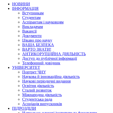
НОВИНИ
ІНФОРМАЦІЯ
Вступникам
Студентам
Аспірантам і науковцям
Викладачам
Вакансії
Документи
Цікаво про науку
ВАША БЕЗПЕКА
ВАРТО ЗНАТИ!
АНТИКОРУПЦІЙНА ДІЯЛЬНІСТЬ
Доступ до публічної інформації
Телефонний довідник
УНІВЕРСИТЕТ
Портрет ЧНУ
Наукова й інноваційна діяльність
Наукові періодичні видання
Освітня діяльність
Сталий розвиток
Міжнародна діяльність
Студентська рада
Асоціація випускників
ПІДРОЗДІЛИ
Навчально-наукові інститути та факультети