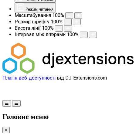
Режим читання
Масштабування
100
%
Розмір шрифту
100
%
Висота лінії
100
%
Інтервал між літерами
100
%
Плагін веб-доступності
від DJ-Extensions.com
Головне меню
×