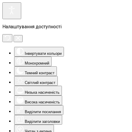
Налаштування доступності
Інвертувати кольори
Монохромний
Темний контраст
Світлий контраст
Низька насиченість
Висока насиченість
Виділити посилання
Виділити заголовки
Читач з екрана