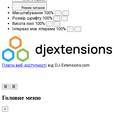
Режим читання
Масштабування
100
%
Розмір шрифту
100
%
Висота лінії
100
%
Інтервал між літерами
100
%
Плагін веб-доступності
від DJ-Extensions.com
Головне меню
×