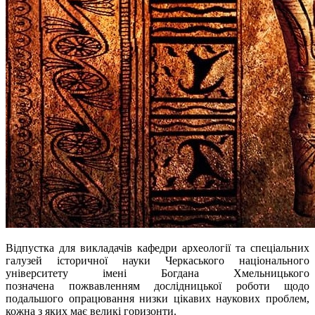
Відпустка для викладачів кафедри археології та спеціальних
галузей історичної науки Черкаського національного
університету імені Богдана Хмельницького
позначена пожвавленням дослідницької роботи щодо
подальшого опрацювання низки цікавих наукових проблем,
кожна з яких має великі горизонти.