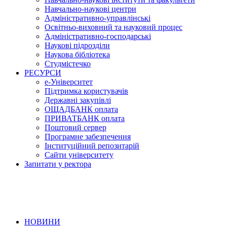
Навчально-наукові центри
Адміністративно-управлінські
Освітньо-виховний та науковий процес
Адміністративно-господарські
Наукові підрозділи
Наукова бібліотека
Студмістечко
РЕСУРСИ
е-Університет
Підтримка користувачів
Державні закупівлі
ОЩАДБАНК оплата
ПРИВАТБАНК оплата
Поштовий сервер
Програмне забезпечення
Інституційний репозитарій
Сайти університету
Запитати у ректора
НОВИНИ