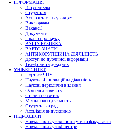
ІНФОРМАЦІЯ
Вступникам
Студентам
Аспірантам і науковцям
Викладачам
Вакансії
Документи
Цікаво про науку
ВАША БЕЗПЕКА
ВАРТО ЗНАТИ!
АНТИКОРУПЦІЙНА ДІЯЛЬНІСТЬ
Доступ до публічної інформації
Телефонний довідник
УНІВЕРСИТЕТ
Портрет ЧНУ
Наукова й інноваційна діяльність
Наукові періодичні видання
Освітня діяльність
Сталий розвиток
Міжнародна діяльність
Студентська рада
Асоціація випускників
ПІДРОЗДІЛИ
Навчально-наукові інститути та факультети
Навчально-наукові центри