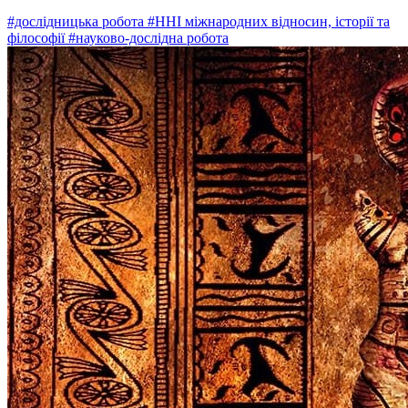
#дослідницька робота
#ННІ міжнародних відносин, історії та
філософії
#науково-дослідна робота