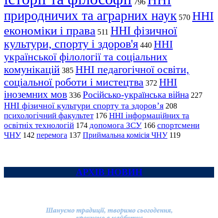
ННІ
796
природничих та аграрних наук
ННІ
570
економіки і права
ННІ фізичної
511
культури, спорту і здоров'я
ННІ
440
української філології та соціальних
комунікацій
ННІ педагогічної освіти,
385
соціальної роботи і мистецтва
ННІ
372
іноземних мов
Російсько-українська війна
336
227
ННІ фізичної культури спорту та здоров’я
208
психологічний факультет
ННІ інформаційних та
176
освітніх технологій
допомога ЗСУ
спортсмени
174
166
ЧНУ
перемога
142
137
Приймальна комісія ЧНУ
119
АРХІВ НОВИН