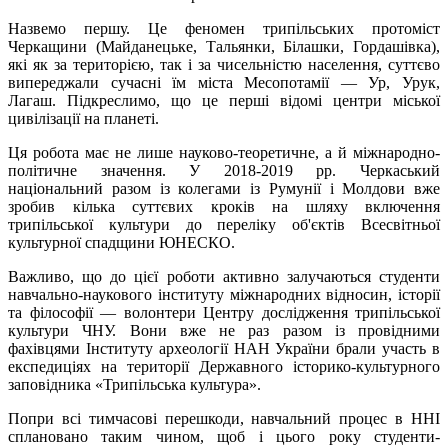
Назвемо першу. Це феномен трипільських протоміст
Черкащини (Майданецьке, Тальянки, Білашки, Гордашівка),
які як за територією, так і за чисельністю населення, суттєво
випереджали сучасні їм міста Месопотамії — Ур, Урук,
Лагаш. Підкреслимо, що це перші відомі центри міської
цивілізації на планеті.
Ця робота має не лише науково-теоретичне, а й міжнародно-
політичне значення. У 2018-2019 рр. Черкаський
національний разом із колегами із Румунії і Молдови вже
зробив кілька суттєвих кроків на шляху включення
трипільської культури до переліку об'єктів Всесвітньої
культурної спадщини ЮНЕСКО.
Важливо, що до цієї роботи активно залучаються студенти
навчально-наукового інституту міжнародних відносин, історії
та філософії — волонтери Центру дослідження трипільської
культури ЧНУ. Вони вже не раз разом із провідними
фахівцями Інституту археології НАН України брали участь в
експедиціях на території Державного історико-культурного
заповідника «Трипільська культура».
Попри всі тимчасові перешкоди, навчальний процес в ННІ
сплановано таким чином, щоб і цього року студенти-