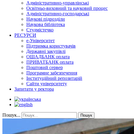
Адміністративно-управлінські
Освітньо-виховний та науковий процес
Адміністративно-господарські
Наукові підрозділи
Наукова бібліотека
Студмістечко
РЕСУРСИ
е-Університет
Підтримка користувачів
Державні закупівлі
ОЩАДБАНК оплата
ПРИВАТБАНК оплата
Поштовий сервер
Програмне забезпечення
Інституційний репозитарій
Сайти університету
Запитати у ректора
Пошук...
Пошук