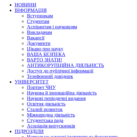
НОВИНИ
ІНФОРМАЦІЯ
Вступникам
Студентам
Аспірантам і науковцям
Викладачам
Вакансії
Документи
Цікаво про науку
ВАША БЕЗПЕКА
ВАРТО ЗНАТИ!
АНТИКОРУПЦІЙНА ДІЯЛЬНІСТЬ
Доступ до публічної інформації
Телефонний довідник
УНІВЕРСИТЕТ
Портрет ЧНУ
Наукова й інноваційна діяльність
Наукові періодичні видання
Освітня діяльність
Сталий розвиток
Міжнародна діяльність
Студентська рада
Асоціація випускників
ПІДРОЗДІЛИ
Навчально-наукові інститути та факультети