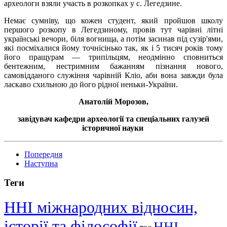
археологи взяли участь в розкопках у с. Легедзине.
Немає сумніву, що кожен студент, який пройшов школу
першого розкопу в Легедзиному, провів тут чарівні літні
українські вечори, біля вогнища, а потім засинав під сузір'ями,
які посміхалися йому точнісінько так, як і 5 тисяч років тому
його пращурам — трипільцям, неодмінно сповниться
бентежним, нестримним бажанням пізнання нового,
самовідданого служіння чарівній Кліо, аби вона завжди була
ласкаво схильною до його рідної неньки-України.
Анатолій Морозов,
завідувач кафедри археології та спеціальних галузей
історичної науки
Попередня
Наступна
Теги
ННІ міжнародних відносин,
історії та філософії