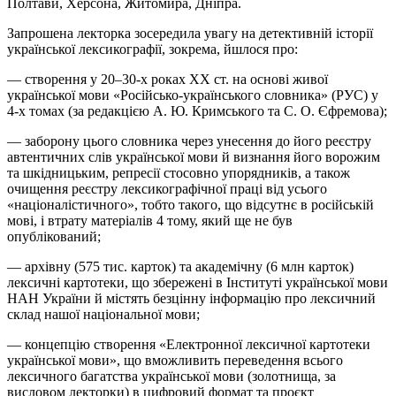
Полтави, Херсона, Житомира, Дніпра.
Запрошена лекторка зосередила увагу на детективній історії
української лексикографії, зокрема, йшлося про:
— створення у 20–30-х роках XX ст. на основі живої
української мови «Російсько-українського словника» (РУС) у
4-х томах (за редакцією А. Ю. Кримського та С. О. Єфремова);
— заборону цього словника через унесення до його реєстру
автентичних слів української мови й визнання його ворожим
та шкідницьким, репресії стосовно упорядників, а також
очищення реєстру лексикографічної праці від усього
«націоналістичного», тобто такого, що відсутнє в російській
мові, і втрату матеріалів 4 тому, який ще не був
опублікований;
— архівну (575 тис. карток) та академічну (6 млн карток)
лексичні картотеки, що збережені в Інституті української мови
НАН України й містять
безцінну
інформацію про лексичний
склад нашої національної мови;
— концепцію створення «Електронної лексичної картотеки
української мови», що вможливить переведення всього
лексичного багатства української мови (
золотнища
, за
висловом лекторки) в цифровий формат та проєкт