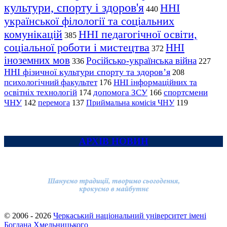
культури, спорту і здоров'я
ННІ
440
української філології та соціальних
комунікацій
ННІ педагогічної освіти,
385
соціальної роботи і мистецтва
ННІ
372
іноземних мов
Російсько-українська війна
336
227
ННІ фізичної культури спорту та здоров’я
208
психологічний факультет
ННІ інформаційних та
176
освітніх технологій
допомога ЗСУ
спортсмени
174
166
ЧНУ
перемога
142
137
Приймальна комісія ЧНУ
119
АРХІВ НОВИН
© 2006 - 2026
Черкаський національний університет імені
Богдана Хмельницького