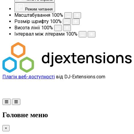
Режим читання
Масштабування
100
%
Розмір шрифту
100
%
Висота лінії
100
%
Інтервал між літерами
100
%
Плагін веб-доступності
від DJ-Extensions.com
Головне меню
×