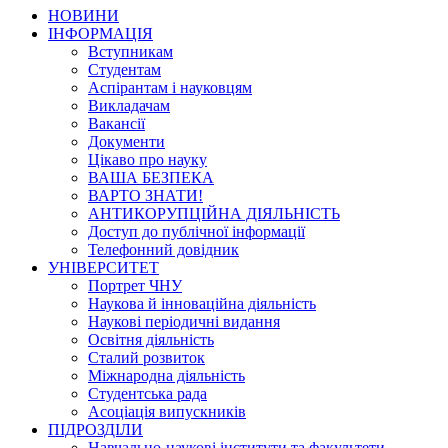
НОВИНИ
ІНФОРМАЦІЯ
Вступникам
Студентам
Аспірантам і науковцям
Викладачам
Вакансії
Документи
Цікаво про науку
ВАША БЕЗПЕКА
ВАРТО ЗНАТИ!
АНТИКОРУПЦІЙНА ДІЯЛЬНІСТЬ
Доступ до публічної інформації
Телефонний довідник
УНІВЕРСИТЕТ
Портрет ЧНУ
Наукова й інноваційна діяльність
Наукові періодичні видання
Освітня діяльність
Сталий розвиток
Міжнародна діяльність
Студентська рада
Асоціація випускників
ПІДРОЗДІЛИ
Навчально-наукові інститути та факультети