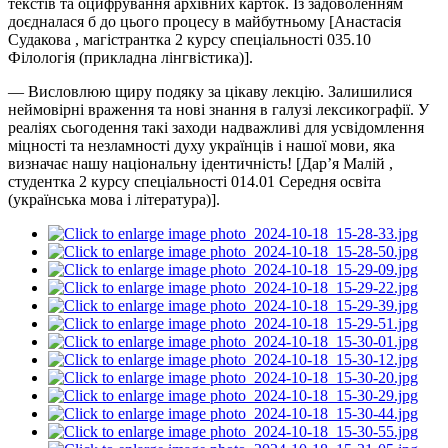
текстів та
оцифрування
архівних карток. Із задоволенням
доєдналася б до цього процесу в майбутньому [Анастасія
Судакова , магістрантка 2 курсу спеціальності 035.10
Філологія (прикладна лінгвістика)].
— Висловлюю щиру подяку за цікаву лекцію. Залишилися
неймовірні враження та нові знання в галузі лексикографії. У
реаліях сьогодення такі заходи надважливі для усвідомлення
міцності та незламності духу українців і нашої мови, яка
визначає нашу національну ідентичність! [Дар’я Малій ,
студентка 2 курсу спеціальності 014.01 Середня освіта
(українська мова і література)].