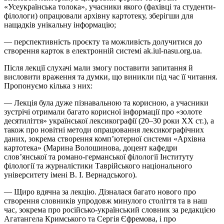
«Усеукраїнська толока», учасники якого (фахівці та студенти-
філологи) опрацювали архівну картотеку, зберігши для
нащадків унікальну інформацію;
— перспективність проєкту та можливість долучитися до
створення карток в електронній системі ak.iul-nasu.org.ua.
Після лекції слухачі мали змогу поставити запитання й
висловити враження та думки, що виникли під час її читання.
Пропонуємо кілька з них:
— Лекція була дуже пізнавальною та корисною, а учасники
зустрічі отримали багато корисної інформації про «золоте
десятиліття» української лексикографії (20–30 роки
XХ
ст.), а
також про новітні методи опрацювання лексикографічних
даних, зокрема створення комп’ютерної системи «Архівна
картотека» (Марина Волошинова, доцент кафедри
слов’янської та романо-германської філології Інституту
філології та журналістики Таврійського національного
університету імені В. І. Вернадського).
— Щиро вдячна за лекцію. Дізналася багато нового про
створення словників упродовж минулого століття та в наш
час, зокрема про російсько-український словник за редакцією
Агатангела Кримського та Сергія Єфремова, і про