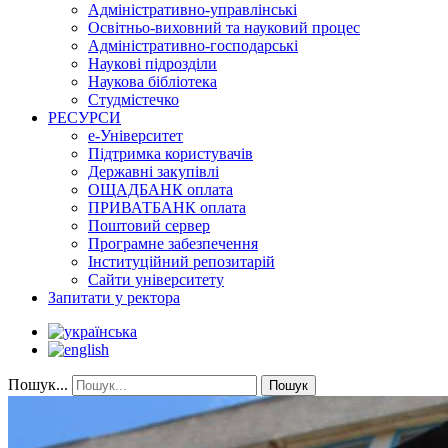
Адміністративно-управлінські
Освітньо-виховний та науковий процес
Адміністративно-господарські
Наукові підрозділи
Наукова бібліотека
Студмістечко
РЕСУРСИ
е-Університет
Підтримка користувачів
Державні закупівлі
ОЩАДБАНК оплата
ПРИВАТБАНК оплата
Поштовий сервер
Програмне забезпечення
Інституційний репозитарій
Сайти університету
Запитати у ректора
Пошук...
Пошук