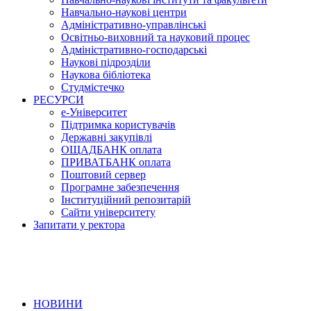
Навчально-наукові центри
Адміністративно-управлінські
Освітньо-виховний та науковий процес
Адміністративно-господарські
Наукові підрозділи
Наукова бібліотека
Студмістечко
РЕСУРСИ
е-Університет
Підтримка користувачів
Державні закупівлі
ОЩАДБАНК оплата
ПРИВАТБАНК оплата
Поштовий сервер
Програмне забезпечення
Інституційний репозитарій
Сайти університету
Запитати у ректора
НОВИНИ