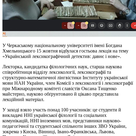
У Черкаському національному університеті імені Богдана
Хмельницького 15 жовтня відбулася гостьова лекція на тему
«Український лексикографічний детектив: давнє і нове».
Лекторка, кандидатка філологічних наук, старша наукова
співробітниця відділу лексикології, лексикографії та
структурно-математичної лінгвістики Інституту української
мови НАН України, член Комісії з лексикології
і
лексикографії
при Міжнародному комітеті славістів Оксана Тищенко
майстерно, науково обґрунтовано й цікаво представила
лекційний матеріал.
У заході взяло участь понад 100 учасників: це студенти й
викладачі ННІ української філології та соціальних
комунікацій, ННІ іноземних мов, представники науково-
педагогічної та студентської спільноти інших ЗВО України,
зокрема з Києва, Вінниці, Івано-Франківська, Львова,