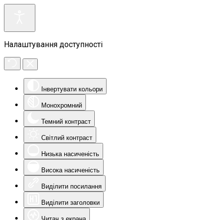
Налаштування доступності
Інвертувати кольори
Монохромний
Темний контраст
Світлий контраст
Низька насиченість
Висока насиченість
Виділити посилання
Виділити заголовки
Читач з екрана