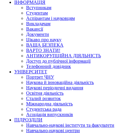
ІНФОРМАЦІЯ
Вступникам
Студентам
Аспірантам і науковцям
Викладачам
Вакансії
Документи
Цікаво про науку
ВАША БЕЗПЕКА
ВАРТО ЗНАТИ!
АНТИКОРУПЦІЙНА ДІЯЛЬНІСТЬ
Доступ до публічної інформації
Телефонний довідник
УНІВЕРСИТЕТ
Портрет ЧНУ
Наукова й інноваційна діяльність
Наукові періодичні видання
Освітня діяльність
Сталий розвиток
Міжнародна діяльність
Студентська рада
Асоціація випускників
ПІДРОЗДІЛИ
Навчально-наукові інститути та факультети
Навчально-наукові центри