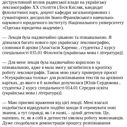
деструктивний вплив радянської влади на українську
лексикографію XX століття (Леся Кисляк, кандидат
філологічних наук, доцент кафедри загальноправових і
гуманітарних дисциплін Івано-Франківського навчально-
наукового юридичного інституту Національного університету
«Одеська юридична академія»).
— Лекція була надзвичайно цікавою та пізнавальною. Я
дізналася багато нового про українську лексикографію,
словники й архіви [Анастасія Харенко , студентка 2 курсу
спеціальності 035.01 Філологія (українська мова і література)].
— Для мене лекція була надзвичайно корисною та
пізнавальною, адже я мала змогу заглибитися в кропітку
роботу лексикографів. Також мою увагу привернув проєкт
«Усеукраїнська толока» для розпізнавання текстів на архівних
картках, до якого я б залюбки долучилася [Юлія Сердюкова ,
студентка 2 курсу спеціальності 014.01 Середня освіта
(українська мова і література)].
— Маю приємні враження від цієї лекції. Мені взагалі
подобається відвідувати подібні заходи й отримувати нові
знання, а тут справді, як і в назві, – цілий детектив. Це,
напевно, те, як я собі в дитинстві уявляла роботу мовознавців.
Дуже сподобалася демонстрація процесу розпізнавання