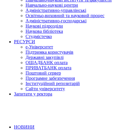
Навчально-наукові центри
Адміністративно-управлінські
Освітньо-виховний та науковий процес
Адміністративно-господарські
Наукові підрозділи
Наукова бібліотека
Студмістечко
РЕСУРСИ
е-Університет
Підтримка користувачів
Державні закупівлі
ОЩАДБАНК оплата
ПРИВАТБАНК оплата
Поштовий сервер
Програмне забезпечення
Інституційний репозитарій
Сайти університету
Запитати у ректора
НОВИНИ