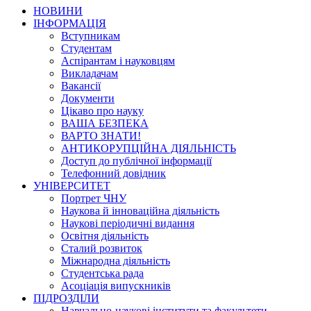
НОВИНИ
ІНФОРМАЦІЯ
Вступникам
Студентам
Аспірантам і науковцям
Викладачам
Вакансії
Документи
Цікаво про науку
ВАША БЕЗПЕКА
ВАРТО ЗНАТИ!
АНТИКОРУПЦІЙНА ДІЯЛЬНІСТЬ
Доступ до публічної інформації
Телефонний довідник
УНІВЕРСИТЕТ
Портрет ЧНУ
Наукова й інноваційна діяльність
Наукові періодичні видання
Освітня діяльність
Сталий розвиток
Міжнародна діяльність
Студентська рада
Асоціація випускників
ПІДРОЗДІЛИ
Навчально-наукові інститути та факультети