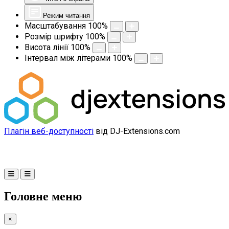
Режим читання
Масштабування
100
%
Розмір шрифту
100
%
Висота лінії
100
%
Інтервал між літерами
100
%
Плагін веб-доступності
від DJ-Extensions.com
Головне меню
×