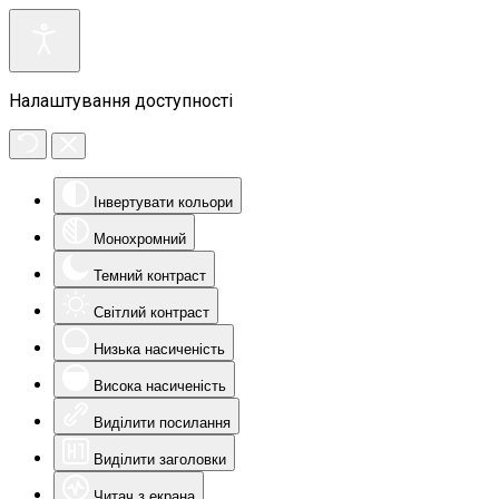
Налаштування доступності
Інвертувати кольори
Монохромний
Темний контраст
Світлий контраст
Низька насиченість
Висока насиченість
Виділити посилання
Виділити заголовки
Читач з екрана