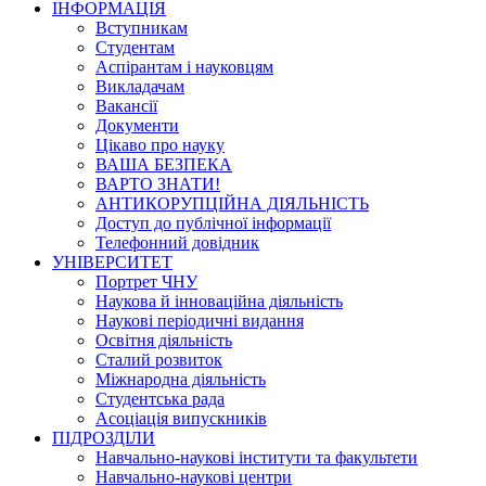
ІНФОРМАЦІЯ
Вступникам
Студентам
Аспірантам і науковцям
Викладачам
Вакансії
Документи
Цікаво про науку
ВАША БЕЗПЕКА
ВАРТО ЗНАТИ!
АНТИКОРУПЦІЙНА ДІЯЛЬНІСТЬ
Доступ до публічної інформації
Телефонний довідник
УНІВЕРСИТЕТ
Портрет ЧНУ
Наукова й інноваційна діяльність
Наукові періодичні видання
Освітня діяльність
Сталий розвиток
Міжнародна діяльність
Студентська рада
Асоціація випускників
ПІДРОЗДІЛИ
Навчально-наукові інститути та факультети
Навчально-наукові центри