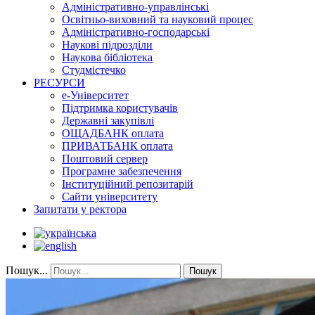
Адміністративно-управлінські
Освітньо-виховний та науковий процес
Адміністративно-господарські
Наукові підрозділи
Наукова бібліотека
Студмістечко
РЕСУРСИ
е-Університет
Підтримка користувачів
Державні закупівлі
ОЩАДБАНК оплата
ПРИВАТБАНК оплата
Поштовий сервер
Програмне забезпечення
Інституційний репозитарій
Сайти університету
Запитати у ректора
Пошук...
Пошук