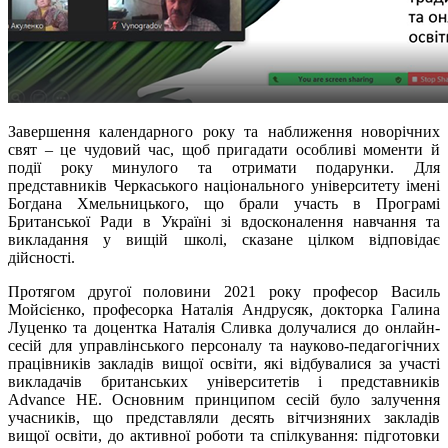
Завершення календарного року та наближення новорічних
свят – це чудовий час, щоб пригадати особливі моменти й
події року минулого та отримати подарунки. Для
представників Черкаського національного університету імені
Богдана Хмельницького, що брали участь в Програмі
Британської Ради в Україні зі вдосконалення навчання та
викладання у вищій школі, сказане цілком відповідає
дійсності.
Протягом другої половини 2021 року професор Василь
Мойсієнко, професорка Наталія Андрусяк, докторка Галина
Луценко та доцентка Наталія Сливка долучалися до онлайн-
сесій для управлінського персоналу та науково-педагогічних
працівників закладів вищої освіти, які відбувалися за участі
викладачів британських університетів і представників
Advance HE. Основним принципом сесій було залучення
учасників, що представляли десять вітчизняних закладів
вищої освіти, до активної роботи та спілкування: підготовки