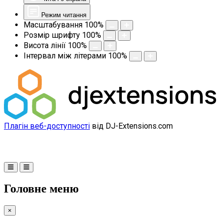
Режим читання
Масштабування
100
%
Розмір шрифту
100
%
Висота лінії
100
%
Інтервал між літерами
100
%
Плагін веб-доступності
від DJ-Extensions.com
Головне меню
×