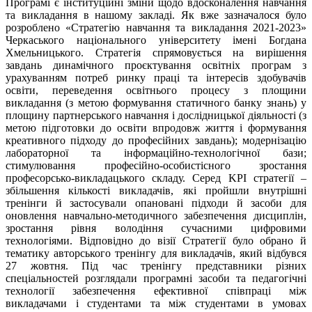
Програмі є інституційні зміни щодо вдосконалення навчання
та викладання в нашому закладі. Як вже зазначалося було
розроблено «Стратегію навчання та викладання 2021-2023»
Черкаського національного університету імені Богдана
Хмельницького. Стратегія спрямовується на вирішення
завдань динамічного проєктування освітніх програм з
урахуванням потреб ринку праці та інтересів здобувачів
освіти, переведення освітнього процесу з площини
викладання (з метою формування статичного банку знань) у
площину партнерського навчання і дослідницької діяльності (з
метою підготовки до освіти впродовж життя і формування
креативного підходу до професійних завдань); модернізацію
лабораторної та інформаційно-технологічної бази;
стимулювання професійно-особистісного зростання
професорсько-викладацького складу. Серед KPI стратегії –
збільшення кількості викладачів, які пройшли внутрішні
тренінги й застосували опановані підходи й засоби для
оновлення навчально-методичного забезпечення дисциплін,
зростання рівня володіння сучасними цифровими
технологіями. Відповідно до візії Стратегії було обрано й
тематику авторського тренінгу для викладачів, який відбувся
27 жовтня. Під час тренінгу представники різних
спеціальностей розглядали програмні засоби та педагогічні
технології забезпечення ефективної співпраці між
викладачами і студентами та між студентами в умовах