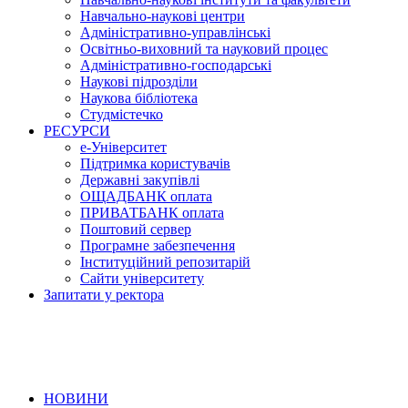
Навчально-наукові центри
Адміністративно-управлінські
Освітньо-виховний та науковий процес
Адміністративно-господарські
Наукові підрозділи
Наукова бібліотека
Студмістечко
РЕСУРСИ
е-Університет
Підтримка користувачів
Державні закупівлі
ОЩАДБАНК оплата
ПРИВАТБАНК оплата
Поштовий сервер
Програмне забезпечення
Інституційний репозитарій
Сайти університету
Запитати у ректора
НОВИНИ