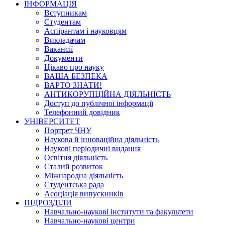
ІНФОРМАЦІЯ
Вступникам
Студентам
Аспірантам і науковцям
Викладачам
Вакансії
Документи
Цікаво про науку
ВАША БЕЗПЕКА
ВАРТО ЗНАТИ!
АНТИКОРУПЦІЙНА ДІЯЛЬНІСТЬ
Доступ до публічної інформації
Телефонний довідник
УНІВЕРСИТЕТ
Портрет ЧНУ
Наукова й інноваційна діяльність
Наукові періодичні видання
Освітня діяльність
Сталий розвиток
Міжнародна діяльність
Студентська рада
Асоціація випускників
ПІДРОЗДІЛИ
Навчально-наукові інститути та факультети
Навчально-наукові центри