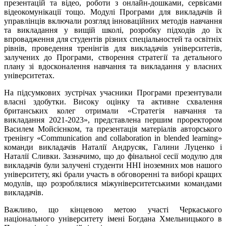
презентацій та відео, роботи з онлайн-дошками, сервісами
відеокомунікації тощо. Модулі Програми для викладачів й
управлінців включали розгляд інноваційних методів навчання
та викладання у вищій школі, розробку підходів до їх
впровадження для студентів різних спеціальностей та освітніх
рівнів, проведення тренінгів для викладачів університетів,
залучених до Програми, створення стратегії та детального
плану зі вдосконалення навчання та викладання у власних
університетах.
На підсумкових зустрічах учасники Програми презентували
власні здобутки. Високу оцінку та активне схвалення
британських колег отримали «Стратегія навчання та
викладання 2021-2023», представлена першим проректором
Василем Мойсієнком, та презентація матеріалів авторського
тренінгу «Communication and collaboration in blended learning»
команди викладачів Наталії Андрусяк, Галини Луценко і
Наталії Сливки. Зазначимо, що до фінальної сесії модулю для
викладачів були залучені студенти ННІ іноземних мов нашого
університету, які брали участь в обговоренні та виборі кращих
модулів, що розроблялися міжуніверситетськими командами
викладачів.
Важливо, що кінцевою метою участі Черкаського
національного університету імені Богдана Хмельницького в