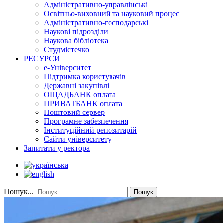
Адміністративно-управлінські
Освітньо-виховний та науковий процес
Адміністративно-господарські
Наукові підрозділи
Наукова бібліотека
Студмістечко
РЕСУРСИ
е-Університет
Підтримка користувачів
Державні закупівлі
ОЩАДБАНК оплата
ПРИВАТБАНК оплата
Поштовий сервер
Програмне забезпечення
Інституційний репозитарій
Сайти університету
Запитати у ректора
Пошук...
Пошук