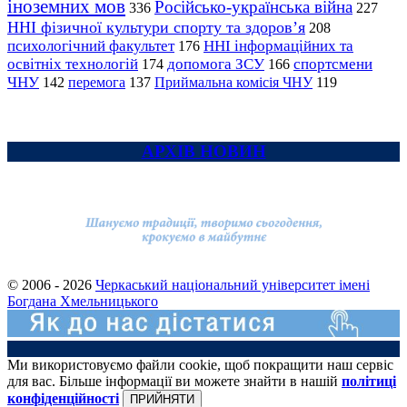
іноземних мов
Російсько-українська війна
336
227
ННІ фізичної культури спорту та здоров’я
208
психологічний факультет
ННІ інформаційних та
176
освітніх технологій
допомога ЗСУ
спортсмени
174
166
ЧНУ
перемога
142
137
Приймальна комісія ЧНУ
119
АРХІВ НОВИН
© 2006 - 2026
Черкаський національний університет імені
Богдана Хмельницького
Ми використовуємо файли cookie, щоб покращити наш сервіс
для вас. Більше інформації ви можете знайти в нашій
політиці
конфіденційності
ПРИЙНЯТИ