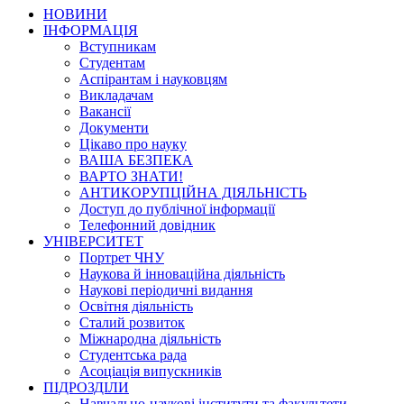
НОВИНИ
ІНФОРМАЦІЯ
Вступникам
Студентам
Аспірантам і науковцям
Викладачам
Вакансії
Документи
Цікаво про науку
ВАША БЕЗПЕКА
ВАРТО ЗНАТИ!
АНТИКОРУПЦІЙНА ДІЯЛЬНІСТЬ
Доступ до публічної інформації
Телефонний довідник
УНІВЕРСИТЕТ
Портрет ЧНУ
Наукова й інноваційна діяльність
Наукові періодичні видання
Освітня діяльність
Сталий розвиток
Міжнародна діяльність
Студентська рада
Асоціація випускників
ПІДРОЗДІЛИ
Навчально-наукові інститути та факультети