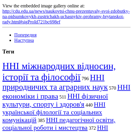
View the embedded image gallery online at:
http://cdu.edu.ua/news/naukovtsi-chnu-prezentuvaly-svoi-zdobutky-
na-pidsumkovykh-zustrichakh-uchasnykiv-prohramy-brytanskoi-
rady.html#sigProId721bc698ef
Попередня
Наступна
Теги
ННІ міжнародних відносин,
історії та філософії
ННІ
796
природничих та аграрних наук
ННІ
570
економіки і права
ННІ фізичної
511
культури, спорту і здоров'я
ННІ
440
української філології та соціальних
комунікацій
ННІ педагогічної освіти,
385
соціальної роботи і мистецтва
ННІ
372