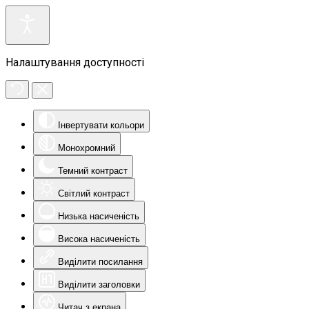
Налаштування доступності
Інвертувати кольори
Монохромний
Темний контраст
Світлий контраст
Низька насиченість
Висока насиченість
Виділити посилання
Виділити заголовки
Читач з екрана