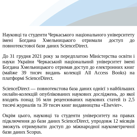
Науковці та студенти Черкаського національного університету
імені Богдана Хмельницького отримали доступ до
повнотекстової бази даних ScienceDirect.
До 31 грудня 2021 року за передплатою Міністерства освіти і
науки України Черкаський національний університет імені
Богдана Хмельницького отримав доступ до електронних книг
(майже 39 тисяч видань колекції All Access Books) на
платформі ScienceDirect.
ScienceDirect — повнотекстова база даних однієї з найбільших
онлайн-колекцій опублікованих наукових досліджень, до якої
входять понад 16 млн рецензованих наукових статей із 2,5
тисячі журналів та 39 тисяч книг видавництва «Elsevier».
Окрім цього, науковці та студенти університету на правах
підключення до бази даних ScienceDirect, упродовж 12 місяців
зможуть отримувати доступ до міжнародної наукометричної
бази даних Scopus.