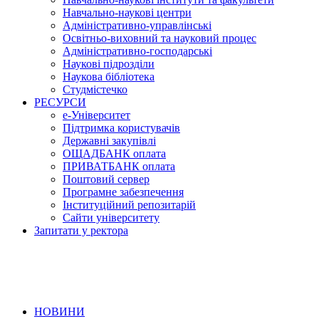
Навчально-наукові центри
Адміністративно-управлінські
Освітньо-виховний та науковий процес
Адміністративно-господарські
Наукові підрозділи
Наукова бібліотека
Студмістечко
РЕСУРСИ
е-Університет
Підтримка користувачів
Державні закупівлі
ОЩАДБАНК оплата
ПРИВАТБАНК оплата
Поштовий сервер
Програмне забезпечення
Інституційний репозитарій
Сайти університету
Запитати у ректора
НОВИНИ