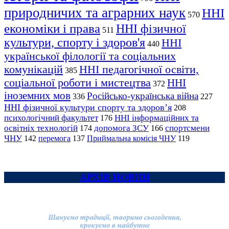
природничих та аграрних наук
ННІ
570
економіки і права
ННІ фізичної
511
культури, спорту і здоров'я
ННІ
440
української філології та соціальних
комунікацій
ННІ педагогічної освіти,
385
соціальної роботи і мистецтва
ННІ
372
іноземних мов
Російсько-українська війна
336
227
ННІ фізичної культури спорту та здоров’я
208
психологічний факультет
ННІ інформаційних та
176
освітніх технологій
допомога ЗСУ
спортсмени
174
166
ЧНУ
перемога
142
137
Приймальна комісія ЧНУ
119
АРХІВ НОВИН