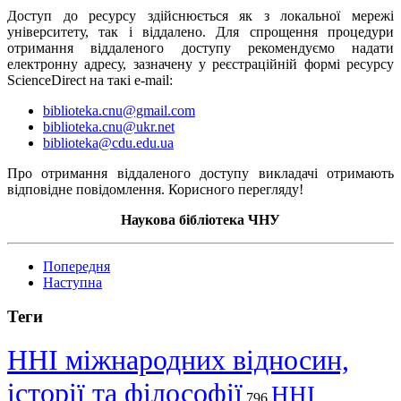
Доступ до ресурсу здійснюється як з локальної мережі
університету, так і віддалено. Для спрощення процедури
отримання віддаленого доступу рекомендуємо надати
електронну адресу, зазначену у реєстраційній формі ресурсу
ScienceDirect на такі e-mail:
biblioteka.cnu@gmail.com
biblioteka.cnu@ukr.net
biblioteka@cdu.edu.ua
Про отримання віддаленого доступу викладачі отримають
відповідне повідомлення. Корисного перегляду!
Наукова бібліотека ЧНУ
Попередня
Наступна
Теги
ННІ міжнародних відносин,
історії та філософії
ННІ
796