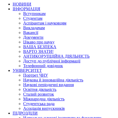
НОВИНИ
ІНФОРМАЦІЯ
Вступникам
Студентам
Аспірантам і науковцям
Викладачам
Вакансії
Документи
Цікаво про науку
ВАША БЕЗПЕКА
ВАРТО ЗНАТИ!
АНТИКОРУПЦІЙНА ДІЯЛЬНІСТЬ
Доступ до публічної інформації
Телефонний довідник
УНІВЕРСИТЕТ
Портрет ЧНУ
Наукова й інноваційна діяльність
Наукові періодичні видання
Освітня діяльність
Сталий розвиток
Міжнародна діяльність
Студентська рада
Асоціація випускників
ПІДРОЗДІЛИ
Навчально-наукові інститути та факультети