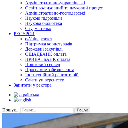
Адміністративно-управлінські
Освітньо-виховний та науковий процес
Адміністративно-господарські
Наукові підрозділи
Наукова бібліотека
Студмістечко
РЕСУРСИ
е-Університет
Підтримка користувачів
Державні закупівлі
ОЩАДБАНК оплата
ПРИВАТБАНК оплата
Поштовий сервер
Програмне забезпечення
Інституційний репозитарій
Сайти університету
Запитати у ректора
Пошук...
Пошук