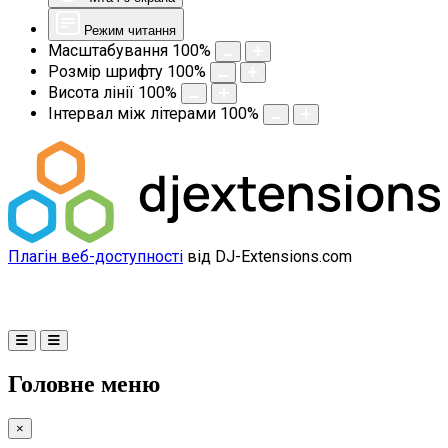
Режим читання
Масштабування
100
%
Розмір шрифту
100
%
Висота лінії
100
%
Інтервал між літерами
100
%
Плагін веб-доступності
від DJ-Extensions.com
Головне меню
×