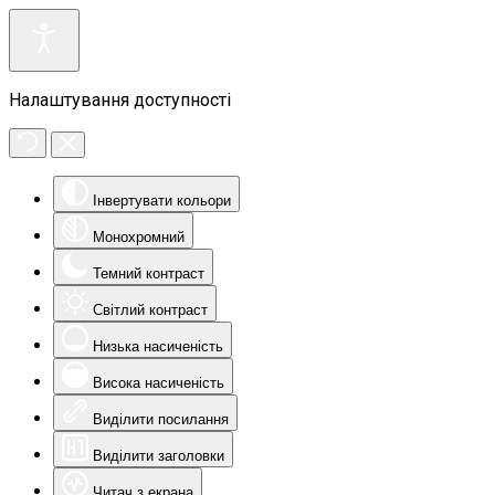
Налаштування доступності
Інвертувати кольори
Монохромний
Темний контраст
Світлий контраст
Низька насиченість
Висока насиченість
Виділити посилання
Виділити заголовки
Читач з екрана