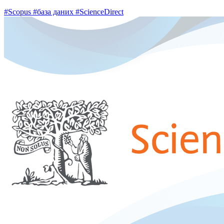
#Scopus
#база даних
#ScienceDirect