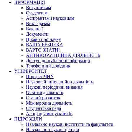
ІНФОРМАЦІЯ
Вступникам
Студентам
Аспірантам і науковцям
Викладачам
Вакансії
Документи
Цікаво про науку
ВАША БЕЗПЕКА
ВАРТО ЗНАТИ!
АНТИКОРУПЦІЙНА ДІЯЛЬНІСТЬ
Доступ до публічної інформації
Телефонний довідник
УНІВЕРСИТЕТ
Портрет ЧНУ
Наукова й інноваційна діяльність
Наукові періодичні видання
Освітня діяльність
Сталий розвиток
Міжнародна діяльність
Студентська рада
Асоціація випускників
ПІДРОЗДІЛИ
Навчально-наукові інститути та факультети
Навчально-наукові центри