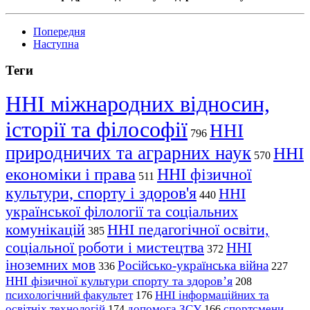
Попередня
Наступна
Теги
ННІ міжнародних відносин,
історії та філософії
ННІ
796
природничих та аграрних наук
ННІ
570
економіки і права
ННІ фізичної
511
культури, спорту і здоров'я
ННІ
440
української філології та соціальних
комунікацій
ННІ педагогічної освіти,
385
соціальної роботи і мистецтва
ННІ
372
іноземних мов
Російсько-українська війна
336
227
ННІ фізичної культури спорту та здоров’я
208
психологічний факультет
ННІ інформаційних та
176
освітніх технологій
допомога ЗСУ
спортсмени
174
166