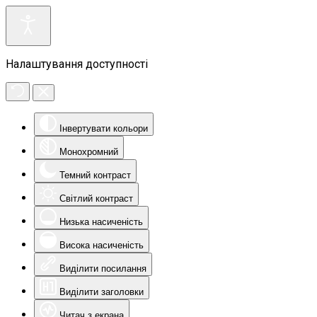
Налаштування доступності
Інвертувати кольори
Монохромний
Темний контраст
Світлий контраст
Низька насиченість
Висока насиченість
Виділити посилання
Виділити заголовки
Читач з екрана