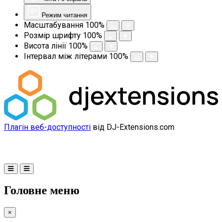
Режим читання
Масштабування
100
%
Розмір шрифту
100
%
Висота лінії
100
%
Інтервал між літерами
100
%
Плагін веб-доступності
від DJ-Extensions.com
Головне меню
×