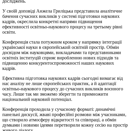
досліджень.
У своїй доповіді Анжела Гриліцька представила аналітичне
бачення сучасних викликів у системі підготовки наукових
кадрів, окреслила конкретні напрями підвищення
ефективності освітньо-наукового процесу на третьому рівні
освіти.
Конференція стала потужним кроком у напрямку інтеграції
української науки в європейський освітній простір. Обмін
досвідом між науковцями, викладачами та представниками
освітніх інституцій сприяє виробленню нових підходів та
підвищенню конкурентоспроможності наших наукових
кадрів.
Ефективна підготовка наукових кадрів сьогодні вимагає від
нас аналізу не лише європейських практик, а й адаптації
освітньо-наукового процесу до сучасних викликів воєнного
часу. Лише так ми зможемо зберегти та примножити
національний науковий потенціал.
Конференція проходила у сучасному форматі: динамічні
панельні дискусії, жваві професійні розмови між учасниками,
що створило атмосферу відкритості та співпраці, а обмін
думками
і
новими ідеями перетворили кожну сесію на простір
живого діалогу.