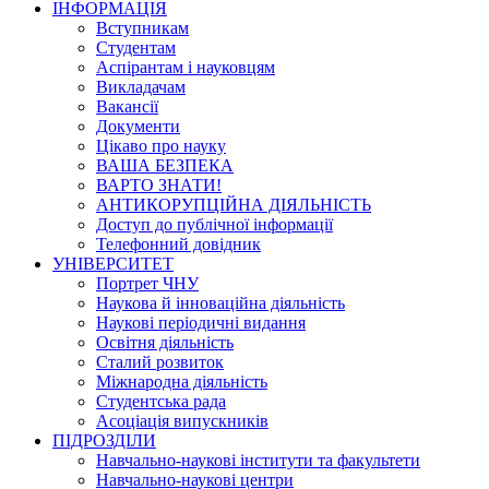
ІНФОРМАЦІЯ
Вступникам
Студентам
Аспірантам і науковцям
Викладачам
Вакансії
Документи
Цікаво про науку
ВАША БЕЗПЕКА
ВАРТО ЗНАТИ!
АНТИКОРУПЦІЙНА ДІЯЛЬНІСТЬ
Доступ до публічної інформації
Телефонний довідник
УНІВЕРСИТЕТ
Портрет ЧНУ
Наукова й інноваційна діяльність
Наукові періодичні видання
Освітня діяльність
Сталий розвиток
Міжнародна діяльність
Студентська рада
Асоціація випускників
ПІДРОЗДІЛИ
Навчально-наукові інститути та факультети
Навчально-наукові центри