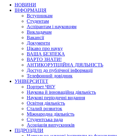
НОВИНИ
ІНФОРМАЦІЯ
Вступникам
Студентам
Аспірантам і науковцям
Викладачам
Вакансії
Документи
Цікаво про науку
ВАША БЕЗПЕКА
ВАРТО ЗНАТИ!
АНТИКОРУПЦІЙНА ДІЯЛЬНІСТЬ
Доступ до публічної інформації
Телефонний довідник
УНІВЕРСИТЕТ
Портрет ЧНУ
Наукова й інноваційна діяльність
Наукові періодичні видання
Освітня діяльність
Сталий розвиток
Міжнародна діяльність
Студентська рада
Асоціація випускників
ПІДРОЗДІЛИ
Навчально-наукові інститути та факультети