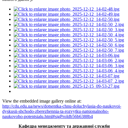
View the embedded image gallery online at:
http://cdu.edu.ua/news/dotsentka-chnu-doluchylasia-do-naukovoi-
dyskusii-shchodo-zberezhennia-ta-rozvytku-natsionalnoho-
naukovoho-potentsialu.html#sigProIdb56b6388b4
Кафедра менеджменту та державної служби