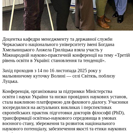
Доцентка кафедри менеджменту та державної служби
Черкаського національного університету імені Богдана
Хмельницького Анжела Гриліцька взяла участь у
Міжнародній науково-практичній конференції на тему «Третій
рівень освіти в Україні: становлення та тенденції».
Захід проходив з 14 по 16 листопада 2025 року у
мальовничому куточку Волині — селі Світязь, поблизу
Луцька.
Конференція, організована за підтримки Міністерства
освіти
і
науки України та низки провідних наукових установ,
стала важливою платформою для фахового діалогу. Учасники
зосередилися на актуальних викликах і перспективах
європейських практик підготовки докторів філософії (PhD),
трансформації освітньо-наукового середовища в умовах
воєнного стану, збереження та розвиток національного
наукового потенціалу, забезпечення якості та етики наукових