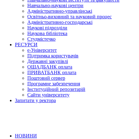
Навчально-наукові центри
Адміністративно-управлінські
Освітньо-виховний та науковий процес
Адміністративно-господарські
Наукові підрозділи
Наукова бібліотека
Студмістечко
РЕСУРСИ
е-Університет
Підтримка користувачів
Державні закупівлі
ОЩАДБАНК оплата
ПРИВАТБАНК оплата
Поштовий сервер
Програмне забезпечення
Інституційний репозитарій
Сайти університету
Запитати у ректора
НОВИНИ