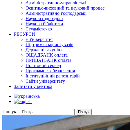
Адміністративно-управлінські
Освітньо-виховний та науковий процес
Адміністративно-господарські
Наукові підрозділи
Наукова бібліотека
Студмістечко
РЕСУРСИ
е-Університет
Підтримка користувачів
Державні закупівлі
ОЩАДБАНК оплата
ПРИВАТБАНК оплата
Поштовий сервер
Програмне забезпечення
Інституційний репозитарій
Сайти університету
Запитати у ректора
Пошук...
Пошук