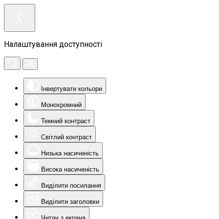
Налаштування доступності
Інвертувати кольори
Монохромний
Темний контраст
Світлий контраст
Низька насиченість
Висока насиченість
Виділити посилання
Виділити заголовки
Читач з екрана