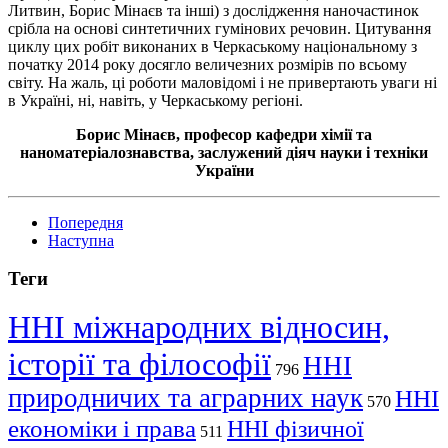
Литвин, Борис Мінаєв та інші) з дослідження наночастинок
срібла на основі синтетичних гумінових речовин. Цитування
циклу цих робіт виконаних в Черкаському національному з
початку 2014 року досягло величезних розмірів по всьому
світу. На жаль, ці роботи маловідомі і не привертають уваги ні
в Україні, ні, навіть, у Черкаському регіоні.
Борис Мінаєв, професор кафедри хімії та
наноматеріалознавства, заслужений діяч науки і техніки
України
Попередня
Наступна
Теги
ННІ міжнародних відносин,
історії та філософії
ННІ
796
природничих та аграрних наук
ННІ
570
економіки і права
ННІ фізичної
511