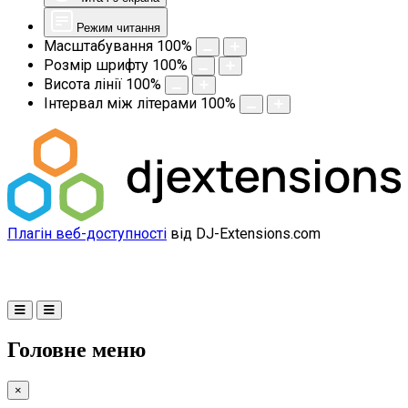
Режим читання
Масштабування
100
%
Розмір шрифту
100
%
Висота лінії
100
%
Інтервал між літерами
100
%
Плагін веб-доступності
від DJ-Extensions.com
Головне меню
×