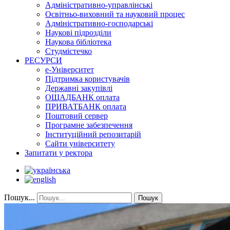
Адміністративно-управлінські
Освітньо-виховний та науковий процес
Адміністративно-господарські
Наукові підрозділи
Наукова бібліотека
Студмістечко
РЕСУРСИ
е-Університет
Підтримка користувачів
Державні закупівлі
ОЩАДБАНК оплата
ПРИВАТБАНК оплата
Поштовий сервер
Програмне забезпечення
Інституційний репозитарій
Сайти університету
Запитати у ректора
Пошук...
Пошук