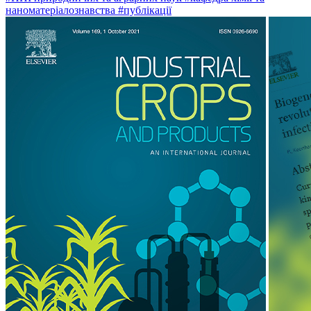
наноматеріалознавства
#публікації