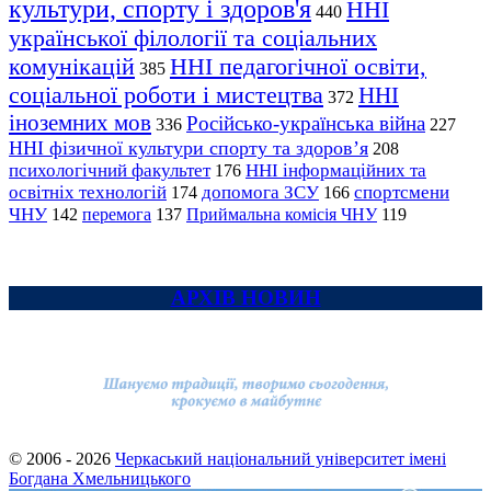
культури, спорту і здоров'я
ННІ
440
української філології та соціальних
комунікацій
ННІ педагогічної освіти,
385
соціальної роботи і мистецтва
ННІ
372
іноземних мов
Російсько-українська війна
336
227
ННІ фізичної культури спорту та здоров’я
208
психологічний факультет
ННІ інформаційних та
176
освітніх технологій
допомога ЗСУ
спортсмени
174
166
ЧНУ
перемога
142
137
Приймальна комісія ЧНУ
119
АРХІВ НОВИН
© 2006 - 2026
Черкаський національний університет імені
Богдана Хмельницького