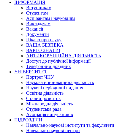
ІНФОРМАЦІЯ
Вступникам
Студентам
Аспірантам і науковцям
Викладачам
Вакансії
Документи
Цікаво про науку
ВАША БЕЗПЕКА
ВАРТО ЗНАТИ!
АНТИКОРУПЦІЙНА ДІЯЛЬНІСТЬ
Доступ до публічної інформації
Телефонний довідник
УНІВЕРСИТЕТ
Портрет ЧНУ
Наукова й інноваційна діяльність
Наукові періодичні видання
Освітня діяльність
Сталий розвиток
Міжнародна діяльність
Студентська рада
Асоціація випускників
ПІДРОЗДІЛИ
Навчально-наукові інститути та факультети
Навчально-наукові центри