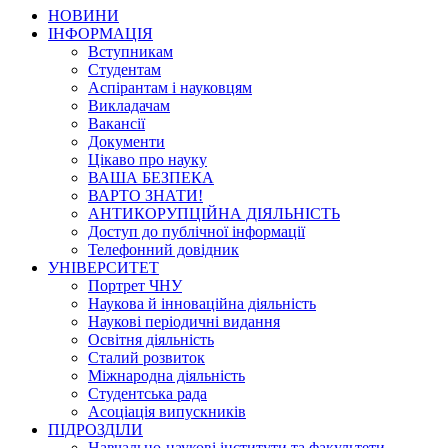
НОВИНИ
ІНФОРМАЦІЯ
Вступникам
Студентам
Аспірантам і науковцям
Викладачам
Вакансії
Документи
Цікаво про науку
ВАША БЕЗПЕКА
ВАРТО ЗНАТИ!
АНТИКОРУПЦІЙНА ДІЯЛЬНІСТЬ
Доступ до публічної інформації
Телефонний довідник
УНІВЕРСИТЕТ
Портрет ЧНУ
Наукова й інноваційна діяльність
Наукові періодичні видання
Освітня діяльність
Сталий розвиток
Міжнародна діяльність
Студентська рада
Асоціація випускників
ПІДРОЗДІЛИ
Навчально-наукові інститути та факультети