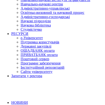
Навчально-наукові центри
Адміністративно-управлінські
Освітньо-виховний та науковий процес
Адміністративно-господарські
Наукові підрозділи
Наукова бібліотека
Студмістечко
РЕСУРСИ
е-Університет
Підтримка користувачів
Державні закупівлі
ОЩАДБАНК оплата
ПРИВАТБАНК оплата
Поштовий сервер
Програмне забезпечення
Інституційний репозитарій
Сайти університету
Запитати у ректора
НОВИНИ