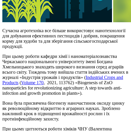
Сучасна агротехніка все більше використовує нанотехнології
для добування ефективних пестицидів і добрив, покращення
корму для худоби та для зберігання сільськогосподарської
продукції.
При цьому роботи кафедри хімії і наноматеріалознавства
Черкаського національного університету імені Богдана
Хмельницького знаходять широкого визнання серед аграріїв
всього світу. Тиждень тому вийшла стаття індійських вчених в
журналі «Індустрія урожаїв і продуктів» (
Industrial Crops and
Products
(
Volume 170
, 2021, 113762) «Biogenesis of ZnO
nanoparticles for revolutionizing agriculture: A step towards anti-
infection and growth promotion in plants»).
Вона була присвячена біогенезу наночастинок оксиду цинку
як революційному відкриттю в аграрних науках. Зроблено
важливий крок в підвищенні врожайності рослин і їх
протиінфекційному захисту.
При цьому цитуються роботи хіміків ЧНУ (Валентина