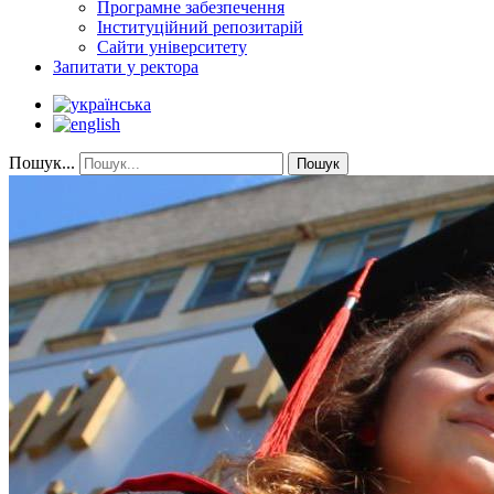
Програмне забезпечення
Інституційний репозитарій
Сайти університету
Запитати у ректора
Пошук...
Пошук