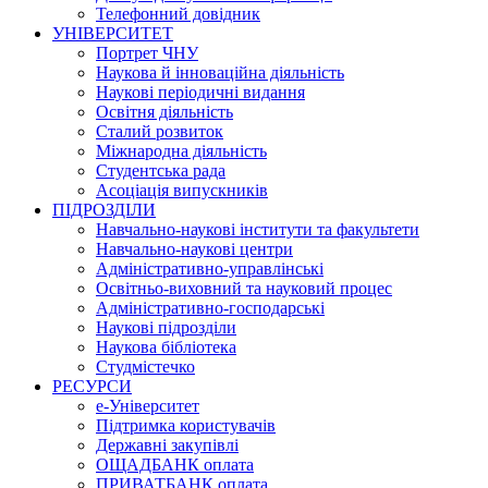
Телефонний довідник
УНІВЕРСИТЕТ
Портрет ЧНУ
Наукова й інноваційна діяльність
Наукові періодичні видання
Освітня діяльність
Сталий розвиток
Міжнародна діяльність
Студентська рада
Асоціація випускників
ПІДРОЗДІЛИ
Навчально-наукові інститути та факультети
Навчально-наукові центри
Адміністративно-управлінські
Освітньо-виховний та науковий процес
Адміністративно-господарські
Наукові підрозділи
Наукова бібліотека
Студмістечко
РЕСУРСИ
е-Університет
Підтримка користувачів
Державні закупівлі
ОЩАДБАНК оплата
ПРИВАТБАНК оплата