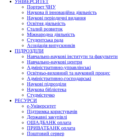
УНІВЕРСИТЕТ
Портрет ЧНУ
Наукова й інноваційна діяльність
Наукові періодичні видання
Освітня діяльність
Сталий розвиток
Міжнародна діяльність
Студентська рада
Асоціація випускників
ПІДРОЗДІЛИ
Навчально-наукові інститути та факультети
Навчально-наукові центри
Адміністративно-управлінські
Освітньо-виховний та науковий процес
Адміністративно-господарські
Наукові підрозділи
Наукова бібліотека
Студмістечко
РЕСУРСИ
е-Університет
Підтримка користувачів
Державні закупівлі
ОЩАДБАНК оплата
ПРИВАТБАНК оплата
Поштовий сервер