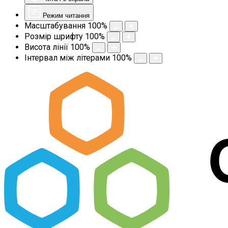
Режим читання
Масштабування
100
%
Розмір шрифту
100
%
Висота лінії
100
%
Інтервал між літерами
100
%