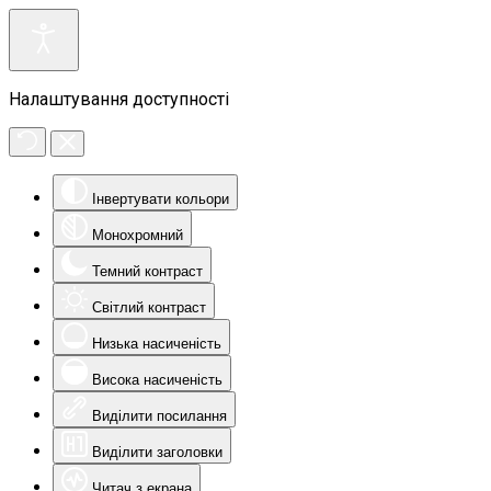
Налаштування доступності
Інвертувати кольори
Монохромний
Темний контраст
Світлий контраст
Низька насиченість
Висока насиченість
Виділити посилання
Виділити заголовки
Читач з екрана