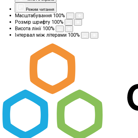
Режим читання
Масштабування
100
%
Розмір шрифту
100
%
Висота лінії
100
%
Інтервал між літерами
100
%