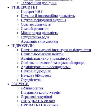
Телефонний довідник
УНІВЕРСИТЕТ
Портрет ЧНУ
Наукова й інноваційна діяльність
Наукові періодичні видання
Освітня діяльність
Сталий розвиток
Міжнародна діяльність
Студентська рада
Асоціація випускників
ПІДРОЗДІЛИ
Навчально-наукові інститути та факультети
Навчально-наукові центри
Адміністративно-управлінські
Освітньо-виховний та науковий процес
Адміністративно-господарські
Наукові підрозділи
Наукова бібліотека
Студмістечко
РЕСУРСИ
е-Університет
Підтримка користувачів
Державні закупівлі
ОЩАДБАНК оплата
ПРИВАТБАНК оплата