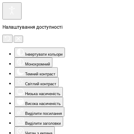
Налаштування доступності
Інвертувати кольори
Монохромний
Темний контраст
Світлий контраст
Низька насиченість
Висока насиченість
Виділити посилання
Виділити заголовки
Читач з екрана