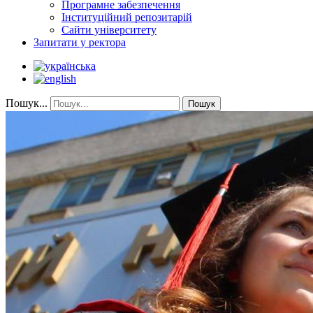
Програмне забезпечення
Інституційний репозитарій
Сайти університету
Запитати у ректора
Пошук...
Пошук