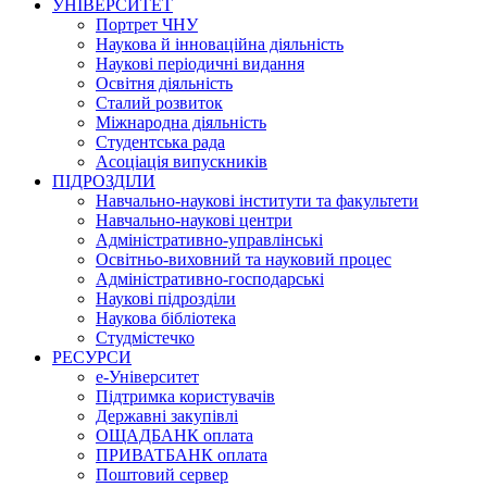
УНІВЕРСИТЕТ
Портрет ЧНУ
Наукова й інноваційна діяльність
Наукові періодичні видання
Освітня діяльність
Сталий розвиток
Міжнародна діяльність
Студентська рада
Асоціація випускників
ПІДРОЗДІЛИ
Навчально-наукові інститути та факультети
Навчально-наукові центри
Адміністративно-управлінські
Освітньо-виховний та науковий процес
Адміністративно-господарські
Наукові підрозділи
Наукова бібліотека
Студмістечко
РЕСУРСИ
е-Університет
Підтримка користувачів
Державні закупівлі
ОЩАДБАНК оплата
ПРИВАТБАНК оплата
Поштовий сервер