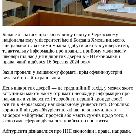
Більше дізнатися про якісну вищу освіту в Черкаському
національному університеті імені Богдана Хмельницького,
спеціальності, за якими можна здобути освіту в університеті,
та актуальну інформацію про правила прийому мали змогу
школярі під час Дня відкритих дверей в ННІ економіки і
права, який відбувся 16 березня 2024 року.
Захід провели у змішаному форматі, крім офлайн-зустрічі
велася й онлайн-трансляція.
День відкритих дверей — це традиційний захід, у межах якого
вступники мають змогу отримати необхідну інформацію про
навчання в університеті та зробити перший крок до своєї
освіти в Черкаському національному університеті. Особливо
корисний він для абітурієнтів, які ще не визначилися з
вибором майбутньої професії або мають сумнів щодо того, з
якою саме сферою діяльності пов’язати своє життя.
Абітурієнти дізнавалися про ННІ економіки і права, напрями,