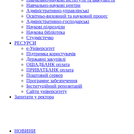
Навчально-наукові центри
Адміністративно-управлінські
Освітньо-виховний та науковий процес
Адміністративно-господарські
Наукові підрозділи
Наукова бібліотека
Студмістечко
РЕСУРСИ
е-Університет
Підтримка користувачів
Державні закупівлі
ОЩАДБАНК оплата
ПРИВАТБАНК оплата
Поштовий сервер
Програмне забезпечення
Інституційний репозитарій
Сайти університету
Запитати у ректора
НОВИНИ