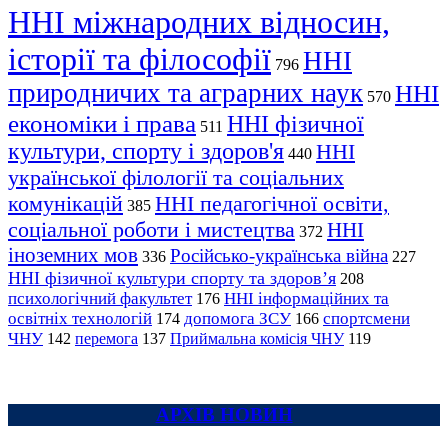
ННІ міжнародних відносин,
історії та філософії
ННІ
796
природничих та аграрних наук
ННІ
570
економіки і права
ННІ фізичної
511
культури, спорту і здоров'я
ННІ
440
української філології та соціальних
комунікацій
ННІ педагогічної освіти,
385
соціальної роботи і мистецтва
ННІ
372
іноземних мов
Російсько-українська війна
336
227
ННІ фізичної культури спорту та здоров’я
208
психологічний факультет
ННІ інформаційних та
176
освітніх технологій
допомога ЗСУ
спортсмени
174
166
ЧНУ
перемога
142
137
Приймальна комісія ЧНУ
119
АРХІВ НОВИН