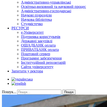
Адміністративно-управлінські
Освітньо-виховний та науковий процес
Адміністративно-господарські
Наукові підрозділи
Наукова бібліотека
Студмістечко
РЕСУРСИ
е-Університет
Підтримка користувачів
Державні закупівлі
ОЩАДБАНК оплата
ПРИВАТБАНК оплата
Поштовий сервер
Програмне забезпечення
Інституційний репозитарій
Сайти університету
Запитати у ректора
Пошук...
Пошук