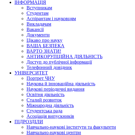
ІНФОРМАЦІЯ
Вступникам
Студентам
Аспірантам і науковцям
Викладачам
Вакансії
Документи
Цікаво про науку
ВАША БЕЗПЕКА
ВАРТО ЗНАТИ!
АНТИКОРУПЦІЙНА ДІЯЛЬНІСТЬ
Доступ до публічної інформації
Телефонний довідник
УНІВЕРСИТЕТ
Портрет ЧНУ
Наукова й інноваційна діяльність
Наукові періодичні видання
Освітня діяльність
Сталий розвиток
Міжнародна діяльність
Студентська рада
Асоціація випускників
ПІДРОЗДІЛИ
Навчально-наукові інститути та факультети
Навчально-наукові центри