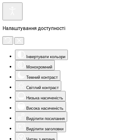
Налаштування доступності
Інвертувати кольори
Монохромний
Темний контраст
Світлий контраст
Низька насиченість
Висока насиченість
Виділити посилання
Виділити заголовки
Читач з екрана