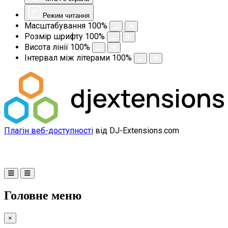
Режим читання
Масштабування
100
%
Розмір шрифту
100
%
Висота лінії
100
%
Інтервал між літерами
100
%
Плагін веб-доступності
від DJ-Extensions.com
Головне меню
×