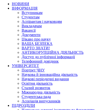
НОВИНИ
ІНФОРМАЦІЯ
Вступникам
Студентам
Аспірантам і науковцям
Викладачам
Вакансії
Документи
Цікаво про науку
ВАША БЕЗПЕКА
ВАРТО ЗНАТИ!
АНТИКОРУПЦІЙНА ДІЯЛЬНІСТЬ
Доступ до публічної інформації
Телефонний довідник
УНІВЕРСИТЕТ
Портрет ЧНУ
Наукова й інноваційна діяльність
Наукові періодичні видання
Освітня діяльність
Сталий розвиток
Міжнародна діяльність
Студентська рада
Асоціація випускників
ПІДРОЗДІЛИ
Навчально-наукові інститути та факультети