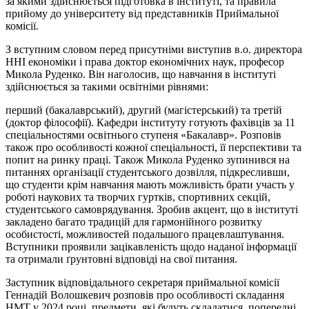
за якими здійснюється підготовка в інституті, та правила
прийому до університету від представників Приймальної
комісії.
З вступним словом перед присутніми виступив в.о. директора
ННІ економіки і права доктор економічних наук, професор
Микола Руденко. Він наголосив, що навчання в інституті
здійснюється за такими освітніми рівнями:
перший (бакалаврський), другий (магістерський) та третій
(доктор філософії). Кафедри інституту готують фахівців за 11
спеціальностями освітнього ступеня «Бакалавр». Розповів
також про особливості кожної спеціальності, її перспективи та
попит на ринку праці. Також Микола Руденко зупинився на
питаннях організації студентського дозвілля, підкресливши,
що студенти крім навчання мають можливість брати участь у
роботі наукових та творчих гуртків, спортивних секцій,
студентського самоврядування. Зробив акцент, що в інституті
закладено багато традицій для гармонійного розвитку
особистості, можливостей подальшого працевлаштування.
Вступники проявили зацікавленість щодо наданої інформації
та отримали ґрунтовні відповіді на свої питання.
Заступник відповідального секретаря приймальної комісії
Геннадій Волошкевич розповів про особливості складання
НМТ у 2024 році, предмети, які будуть складатися, попередні