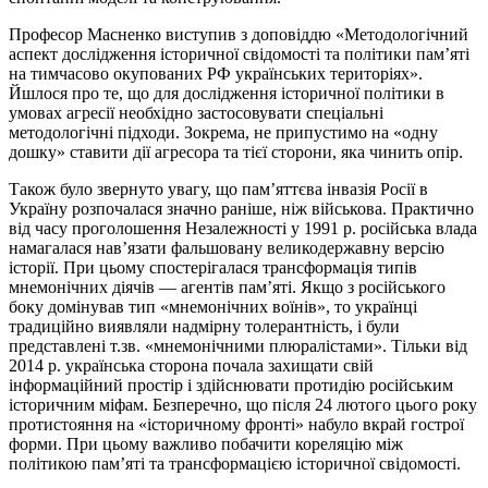
Професор Масненко виступив з доповіддю «Методологічний
аспект дослідження історичної свідомості та політики пам’яті
на тимчасово окупованих РФ українських територіях».
Йшлося про те, що для дослідження історичної політики в
умовах агресії необхідно застосовувати спеціальні
методологічні підходи. Зокрема, не припустимо на «одну
дошку» ставити дії агресора та тієї сторони, яка чинить опір.
Також було звернуто увагу, що пам’яттєва інвазія Росії в
Україну розпочалася значно раніше, ніж військова. Практично
від часу проголошення Незалежності у 1991 р. російська влада
намагалася нав’язати фальшовану великодержавну версію
історії. При цьому спостерігалася трансформація типів
мнемонічних діячів — агентів пам’яті. Якщо з російського
боку домінував тип «мнемонічних воїнів», то українці
традиційно виявляли надмірну толерантність, і були
представлені т.зв. «мнемонічними плюралістами». Тільки від
2014 р. українська сторона почала захищати свій
інформаційний простір і здійснювати протидію російським
історичним міфам. Безперечно, що після 24 лютого цього року
протистояння на «історичному фронті» набуло вкрай гострої
форми. При цьому важливо побачити кореляцію між
політикою пам’яті та трансформацією історичної свідомості.