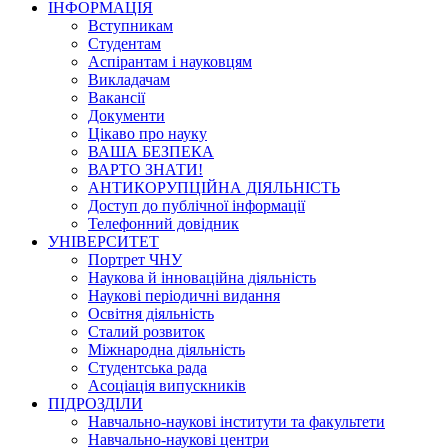
ІНФОРМАЦІЯ
Вступникам
Студентам
Аспірантам і науковцям
Викладачам
Вакансії
Документи
Цікаво про науку
ВАША БЕЗПЕКА
ВАРТО ЗНАТИ!
АНТИКОРУПЦІЙНА ДІЯЛЬНІСТЬ
Доступ до публічної інформації
Телефонний довідник
УНІВЕРСИТЕТ
Портрет ЧНУ
Наукова й інноваційна діяльність
Наукові періодичні видання
Освітня діяльність
Сталий розвиток
Міжнародна діяльність
Студентська рада
Асоціація випускників
ПІДРОЗДІЛИ
Навчально-наукові інститути та факультети
Навчально-наукові центри