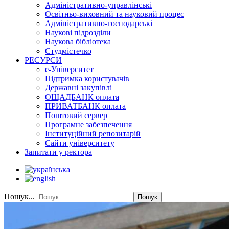
Адміністративно-управлінські
Освітньо-виховний та науковий процес
Адміністративно-господарські
Наукові підрозділи
Наукова бібліотека
Студмістечко
РЕСУРСИ
е-Університет
Підтримка користувачів
Державні закупівлі
ОЩАДБАНК оплата
ПРИВАТБАНК оплата
Поштовий сервер
Програмне забезпечення
Інституційний репозитарій
Сайти університету
Запитати у ректора
Пошук...
Пошук