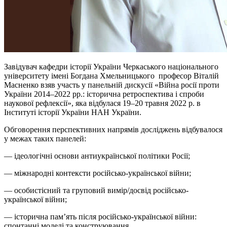
Завідувач кафедри історії України Черкаського національного
університету імені Богдана Хмельницького професор Віталій
Масненко взяв участь у панельній дискусії «Війна росії проти
України 2014–2022 рр.: історична ретроспектива і спроби
наукової рефлексії», яка відбулася 19–20 травня 2022 р. в
Інституті історії України НАН України.
Обговорення перспективних напрямів досліджень відбувалося
у межах таких панелей:
— ідеологічні основи антиукраїнської політики Росії;
— міжнародні контексти російсько-української війни;
— особистісний та груповий вимір/досвід російсько-
української війни;
— історична пам’ять після російсько-української війни:
спонтанні моделі та конструювання.