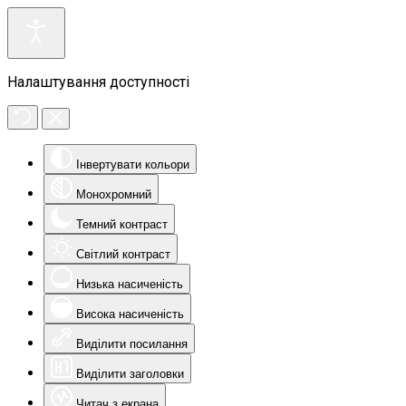
Налаштування доступності
Інвертувати кольори
Монохромний
Темний контраст
Світлий контраст
Низька насиченість
Висока насиченість
Виділити посилання
Виділити заголовки
Читач з екрана