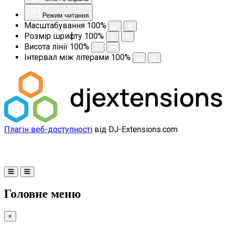
Режим читання
Масштабування
100
%
Розмір шрифту
100
%
Висота лінії
100
%
Інтервал між літерами
100
%
Плагін веб-доступності
від DJ-Extensions.com
Головне меню
×