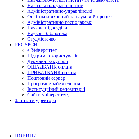
Навчально-наукові центри
Адміністративно-управлінські
Освітньо-виховний та науковий процес
Адміністративно-господарські
Наукові підрозділи
Наукова бібліотека
Студмістечко
РЕСУРСИ
е-Університет
Підтримка користувачів
Державні закупівлі
ОЩАДБАНК оплата
ПРИВАТБАНК оплата
Поштовий сервер
Програмне забезпечення
Інституційний репозитарій
Сайти університету
Запитати у ректора
НОВИНИ