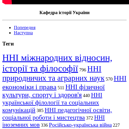
Кафедра історії України
Попередня
Наступна
Теги
ННІ міжнародних відносин,
історії та філософії
ННІ
796
природничих та аграрних наук
ННІ
570
економіки і права
ННІ фізичної
511
культури, спорту і здоров'я
ННІ
440
української філології та соціальних
комунікацій
ННІ педагогічної освіти,
385
соціальної роботи і мистецтва
ННІ
372
іноземних мов
Російсько-українська війна
336
227