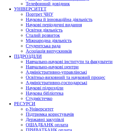
Телефонний довідник
УНІВЕРСИТЕТ
Портрет ЧНУ
Наукова й інноваційна діяльність
Наукові періодичні видання
Освітня діяльність
Сталий розвиток
Міжнародна діяльність
Студентська рада
Асоціація випускників
ПІДРОЗДІЛИ
Навчально-наукові інститути та факультети
Навчально-наукові центри
Адміністративно-управлінські
Освітньо-виховний та науковий процес
Адміністративно-господарські
Наукові підрозділи
Наукова бібліотека
Студмістечко
РЕСУРСИ
е-Університет
Підтримка користувачів
Державні закупівлі
ОЩАДБАНК оплата
ПРИВАТБАНК оплата