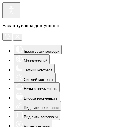
Налаштування доступності
Інвертувати кольори
Монохромний
Темний контраст
Світлий контраст
Низька насиченість
Висока насиченість
Виділити посилання
Виділити заголовки
Читач з екрана