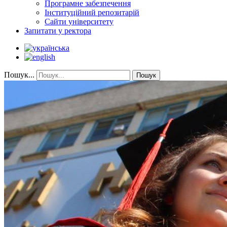
Програмне забезпечення
Інституційний репозитарій
Сайти університету
Запитати у ректора
Пошук...
Пошук