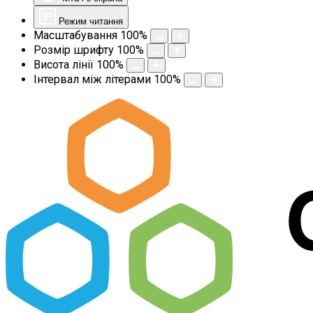
Режим читання
Масштабування
100
%
Розмір шрифту
100
%
Висота лінії
100
%
Інтервал між літерами
100
%