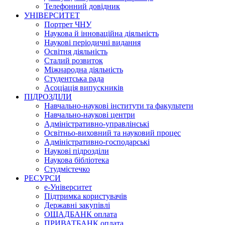
Телефонний довідник
УНІВЕРСИТЕТ
Портрет ЧНУ
Наукова й інноваційна діяльність
Наукові періодичні видання
Освітня діяльність
Сталий розвиток
Міжнародна діяльність
Студентська рада
Асоціація випускників
ПІДРОЗДІЛИ
Навчально-наукові інститути та факультети
Навчально-наукові центри
Адміністративно-управлінські
Освітньо-виховний та науковий процес
Адміністративно-господарські
Наукові підрозділи
Наукова бібліотека
Студмістечко
РЕСУРСИ
е-Університет
Підтримка користувачів
Державні закупівлі
ОЩАДБАНК оплата
ПРИВАТБАНК оплата