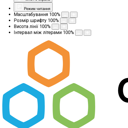
Режим читання
Масштабування
100
%
Розмір шрифту
100
%
Висота лінії
100
%
Інтервал між літерами
100
%