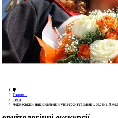
Головна
Теги
Черкаський національний університет імені Богдана Хмел
орнітологічні екскурсії