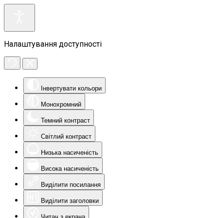
Налаштування доступності
Інвертувати кольори
Монохромний
Темний контраст
Світлий контраст
Низька насиченість
Висока насиченість
Виділити посилання
Виділити заголовки
Читач з екрана