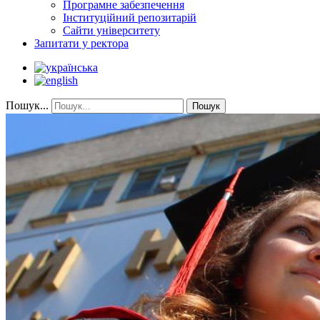
Програмне забезпечення
Інституційний репозитарій
Сайти університету
Запитати у ректора
Пошук...
Пошук