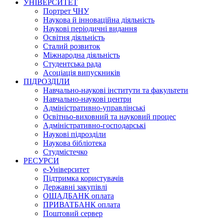
УНІВЕРСИТЕТ
Портрет ЧНУ
Наукова й інноваційна діяльність
Наукові періодичні видання
Освітня діяльність
Сталий розвиток
Міжнародна діяльність
Студентська рада
Асоціація випускників
ПІДРОЗДІЛИ
Навчально-наукові інститути та факультети
Навчально-наукові центри
Адміністративно-управлінські
Освітньо-виховний та науковий процес
Адміністративно-господарські
Наукові підрозділи
Наукова бібліотека
Студмістечко
РЕСУРСИ
е-Університет
Підтримка користувачів
Державні закупівлі
ОЩАДБАНК оплата
ПРИВАТБАНК оплата
Поштовий сервер