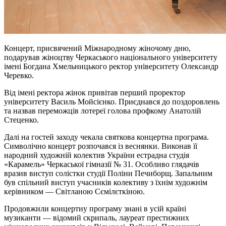
Концерт, присвячений Міжнародному жіночому дню,
подарував жіноцтву Черкаського національного університету
імені Богдана Хмельницького ректор університету Олександр
Черевко.
Від імені ректора жінок привітав перший проректор
університету Василь Мойсієнко. Приєднався до поздоровлень
та назвав переможців лотереї голова профкому Анатолій
Стеценко.
Далі на гостей заходу чекала святкова концертна програма.
Символічно концерт розпочався із веснянки. Виконав її
народний художній колектив України естрадна студія
«Карамель» Черкаської гімназії № 31. Особливо глядачів
вразив виступ солістки студії Поліни Печиборщ. Запальним
був спільний виступ учасників колективу з їхнім художнім
керівником — Світланою Сємілєткіною.
Продовжили концертну програму знані в усій країні
музиканти — відомий скрипаль, лауреат престижних