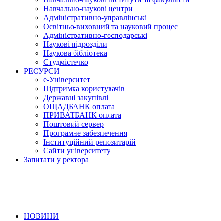
Навчально-наукові центри
Адміністративно-управлінські
Освітньо-виховний та науковий процес
Адміністративно-господарські
Наукові підрозділи
Наукова бібліотека
Студмістечко
РЕСУРСИ
е-Університет
Підтримка користувачів
Державні закупівлі
ОЩАДБАНК оплата
ПРИВАТБАНК оплата
Поштовий сервер
Програмне забезпечення
Інституційний репозитарій
Сайти університету
Запитати у ректора
НОВИНИ