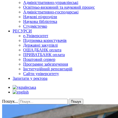
Адміністративно-управлінські
Освітньо-виховний та науковий процес
Адміністративно-господарські
Наукові підрозділи
Наукова бібліотека
Студмістечко
РЕСУРСИ
е-Університет
Підтримка користувачів
Державні закупівлі
ОЩАДБАНК оплата
ПРИВАТБАНК оплата
Поштовий сервер
Програмне забезпечення
Інституційний репозитарій
Сайти університету
Запитати у ректора
Пошук...
Пошук