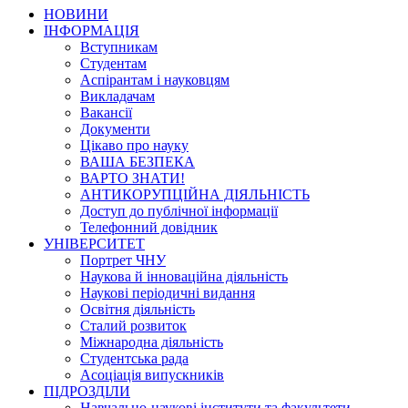
НОВИНИ
ІНФОРМАЦІЯ
Вступникам
Студентам
Аспірантам і науковцям
Викладачам
Вакансії
Документи
Цікаво про науку
ВАША БЕЗПЕКА
ВАРТО ЗНАТИ!
АНТИКОРУПЦІЙНА ДІЯЛЬНІСТЬ
Доступ до публічної інформації
Телефонний довідник
УНІВЕРСИТЕТ
Портрет ЧНУ
Наукова й інноваційна діяльність
Наукові періодичні видання
Освітня діяльність
Сталий розвиток
Міжнародна діяльність
Студентська рада
Асоціація випускників
ПІДРОЗДІЛИ
Навчально-наукові інститути та факультети