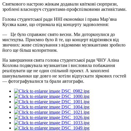
Святкового настрою жінкам додавали квіткові сюрпризи,
зроблені власноруч студентами-профспілковими активістами.
Голова студентської ради ННІ економіки і права Мар’яна
Кусяка каже, що отримала від концерту задоволення:
— Це було справжнє свято весни. Ми доторкнулися до
мистецтва. Приємно було й те, що концерт відрізнявся від
звичних: живе спілкування з відомими музикантами зробило
його ще більш колоритним.
На завершення свята голова студентської ради ЧНУ Аліна
Козлова подякувала музикантам і висловила побажання
реалізувати ще не один спільний проект. А захоплені
шанувальники ще довго не хотіли відпускати зіркових гостей
— фотографувалися та брали автографи.