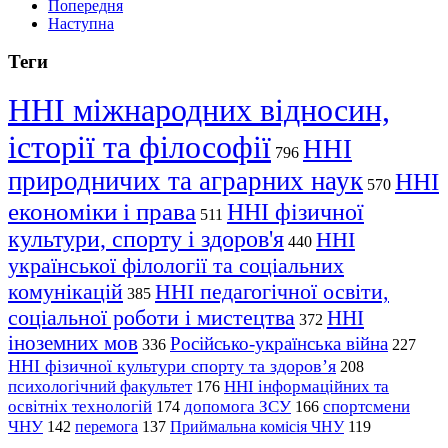
Попередня
Наступна
Теги
ННІ міжнародних відносин,
історії та філософії
ННІ
796
природничих та аграрних наук
ННІ
570
економіки і права
ННІ фізичної
511
культури, спорту і здоров'я
ННІ
440
української філології та соціальних
комунікацій
ННІ педагогічної освіти,
385
соціальної роботи і мистецтва
ННІ
372
іноземних мов
Російсько-українська війна
336
227
ННІ фізичної культури спорту та здоров’я
208
психологічний факультет
ННІ інформаційних та
176
освітніх технологій
допомога ЗСУ
спортсмени
174
166
ЧНУ
перемога
142
137
Приймальна комісія ЧНУ
119