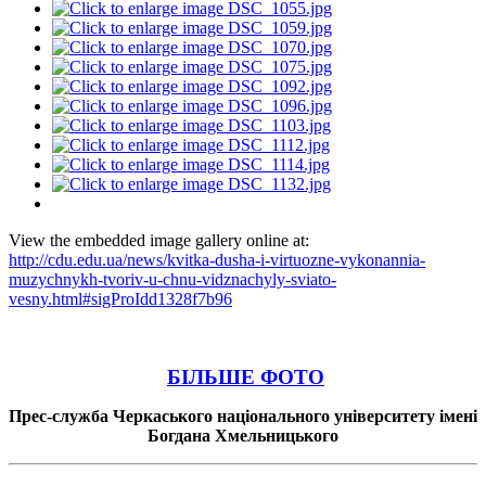
View the embedded image gallery online at:
http://cdu.edu.ua/news/kvitka-dusha-i-virtuozne-vykonannia-
muzychnykh-tvoriv-u-chnu-vidznachyly-sviato-
vesny.html#sigProIdd1328f7b96
БІЛЬШЕ ФОТО
Прес-служба Черкаського національного університету імені
Богдана Хмельницького