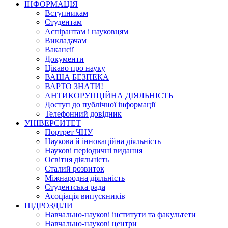
ІНФОРМАЦІЯ
Вступникам
Студентам
Аспірантам і науковцям
Викладачам
Вакансії
Документи
Цікаво про науку
ВАША БЕЗПЕКА
ВАРТО ЗНАТИ!
АНТИКОРУПЦІЙНА ДІЯЛЬНІСТЬ
Доступ до публічної інформації
Телефонний довідник
УНІВЕРСИТЕТ
Портрет ЧНУ
Наукова й інноваційна діяльність
Наукові періодичні видання
Освітня діяльність
Сталий розвиток
Міжнародна діяльність
Студентська рада
Асоціація випускників
ПІДРОЗДІЛИ
Навчально-наукові інститути та факультети
Навчально-наукові центри