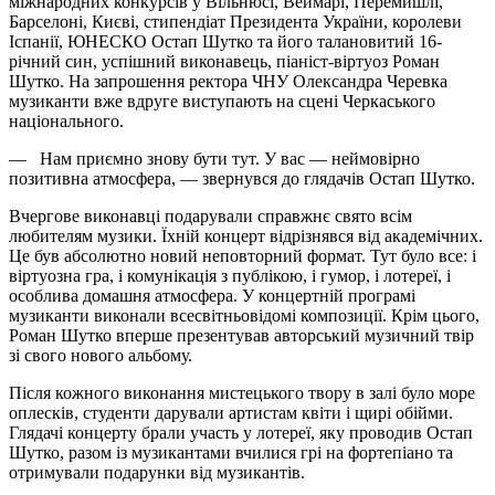
міжнародних конкурсів у Вільнюсі, Веймарі, Перемишлі,
Барселоні, Києві, стипендіат Президента України, королеви
Іспанії, ЮНЕСКО Остап Шутко та його талановитий 16-
річний син, успішний виконавець, піаніст-віртуоз Роман
Шутко. На запрошення ректора ЧНУ Олександра Черевка
музиканти вже вдруге виступають на сцені Черкаського
національного.
— Нам приємно знову бути тут. У вас — неймовірно
позитивна атмосфера, — звернувся до глядачів Остап Шутко.
Вчергове виконавці подарували справжнє свято всім
любителям музики. Їхній концерт відрізнявся від академічних.
Це був абсолютно новий неповторний формат. Тут було все: і
віртуозна гра, і комунікація з публікою, і гумор, і лотереї, і
особлива домашня атмосфера. У концертній програмі
музиканти виконали всесвітньовідомі композиції. Крім цього,
Роман Шутко вперше презентував авторський музичний твір
зі свого нового альбому.
Після кожного виконання мистецького твору в залі було море
оплесків, студенти дарували артистам квіти і щирі обійми.
Глядачі концерту брали участь у лотереї, яку проводив Остап
Шутко, разом із музикантами вчилися грі на фортепіано та
отримували подарунки від музикантів.