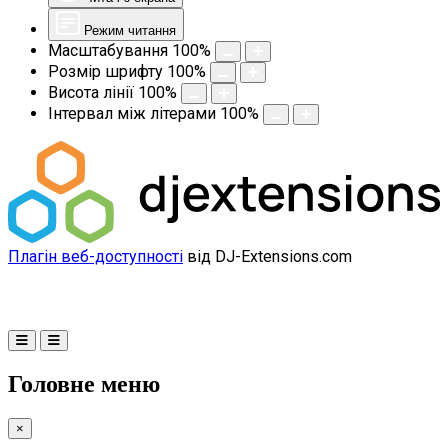
Режим читання
Масштабування
100
%
Розмір шрифту
100
%
Висота лінії
100
%
Інтервал між літерами
100
%
Плагін веб-доступності
від DJ-Extensions.com
Головне меню
×