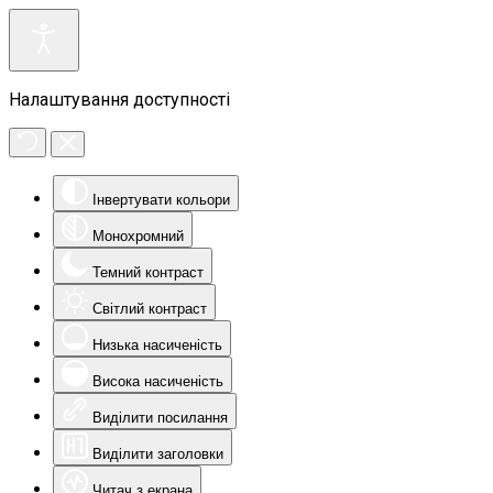
Налаштування доступності
Інвертувати кольори
Монохромний
Темний контраст
Світлий контраст
Низька насиченість
Висока насиченість
Виділити посилання
Виділити заголовки
Читач з екрана