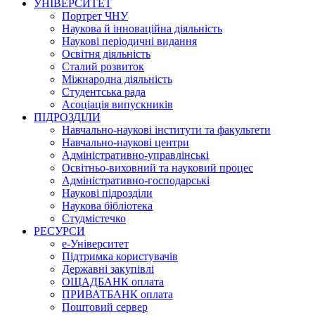
УНІВЕРСИТЕТ
Портрет ЧНУ
Наукова й інноваційна діяльність
Наукові періодичні видання
Освітня діяльність
Сталий розвиток
Міжнародна діяльність
Студентська рада
Асоціація випускників
ПІДРОЗДІЛИ
Навчально-наукові інститути та факультети
Навчально-наукові центри
Адміністративно-управлінські
Освітньо-виховний та науковий процес
Адміністративно-господарські
Наукові підрозділи
Наукова бібліотека
Студмістечко
РЕСУРСИ
е-Університет
Підтримка користувачів
Державні закупівлі
ОЩАДБАНК оплата
ПРИВАТБАНК оплата
Поштовий сервер