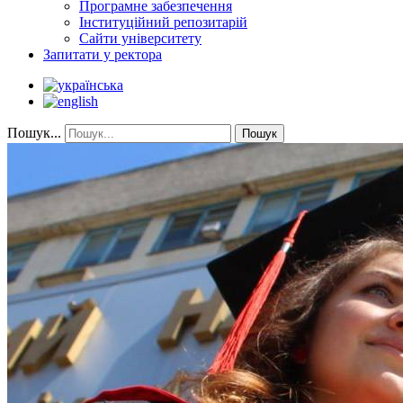
Програмне забезпечення
Інституційний репозитарій
Сайти університету
Запитати у ректора
Пошук...
Пошук