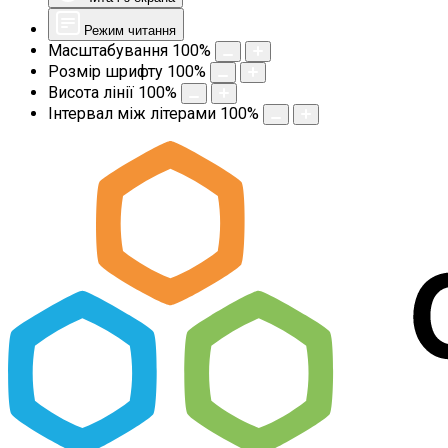
Режим читання
Масштабування
100
%
Розмір шрифту
100
%
Висота лінії
100
%
Інтервал між літерами
100
%