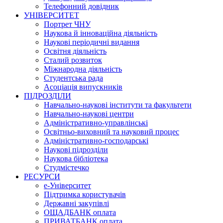
Телефонний довідник
УНІВЕРСИТЕТ
Портрет ЧНУ
Наукова й інноваційна діяльність
Наукові періодичні видання
Освітня діяльність
Сталий розвиток
Міжнародна діяльність
Студентська рада
Асоціація випускників
ПІДРОЗДІЛИ
Навчально-наукові інститути та факультети
Навчально-наукові центри
Адміністративно-управлінські
Освітньо-виховний та науковий процес
Адміністративно-господарські
Наукові підрозділи
Наукова бібліотека
Студмістечко
РЕСУРСИ
е-Університет
Підтримка користувачів
Державні закупівлі
ОЩАДБАНК оплата
ПРИВАТБАНК оплата