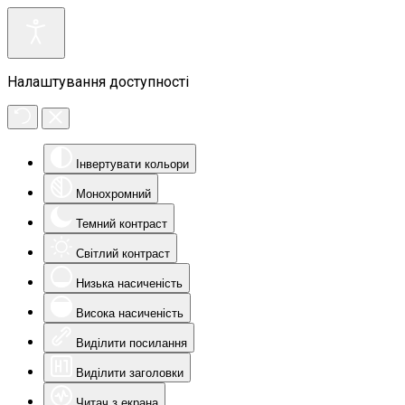
Налаштування доступності
Інвертувати кольори
Монохромний
Темний контраст
Світлий контраст
Низька насиченість
Висока насиченість
Виділити посилання
Виділити заголовки
Читач з екрана