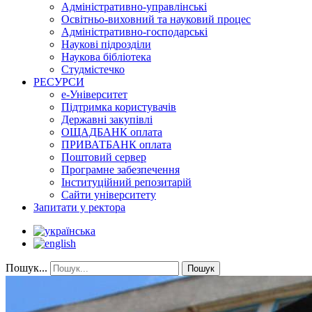
Адміністративно-управлінські
Освітньо-виховний та науковий процес
Адміністративно-господарські
Наукові підрозділи
Наукова бібліотека
Студмістечко
РЕСУРСИ
е-Університет
Підтримка користувачів
Державні закупівлі
ОЩАДБАНК оплата
ПРИВАТБАНК оплата
Поштовий сервер
Програмне забезпечення
Інституційний репозитарій
Сайти університету
Запитати у ректора
Пошук...
Пошук