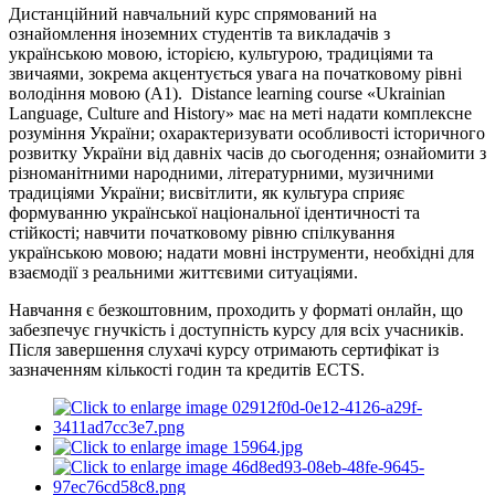
Дистанційний навчальний курс спрямований на
ознайомлення іноземних студентів та викладачів з
українською мовою, історією, культурою, традиціями та
звичаями, зокрема акцентується увага на початковому рівні
володіння мовою (А1). Distance learning course «Ukrainian
Language, Culture and History» має на меті надати комплексне
розуміння України; охарактеризувати особливості історичного
розвитку України від давніх часів до сьогодення; ознайомити з
різноманітними народними, літературними, музичними
традиціями України; висвітлити, як культура сприяє
формуванню української національної ідентичності та
стійкості; навчити початковому рівню спілкування
українською мовою; надати мовні інструменти, необхідні для
взаємодії з реальними життєвими ситуаціями.
Навчання є безкоштовним, проходить у форматі онлайн, що
забезпечує гнучкість і доступність курсу для всіх учасників.
Після завершення слухачі курсу отримають сертифікат із
зазначенням кількості годин та кредитів ECTS.