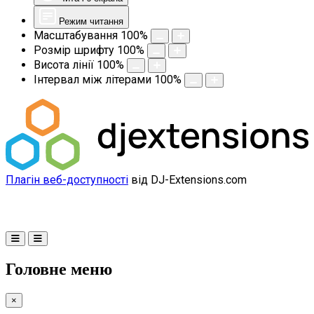
Режим читання
Масштабування
100
%
Розмір шрифту
100
%
Висота лінії
100
%
Інтервал між літерами
100
%
Плагін веб-доступності
від DJ-Extensions.com
Головне меню
×