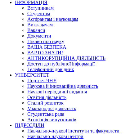
ІНФОРМАЦІЯ
Вступникам
Студентам
Аспірантам і науковцям
Викладачам
Вакансії
Документи
Цікаво про науку
ВАША БЕЗПЕКА
ВАРТО ЗНАТИ!
АНТИКОРУПЦІЙНА ДІЯЛЬНІСТЬ
Доступ до публічної інформації
Телефонний довідник
УНІВЕРСИТЕТ
Портрет ЧНУ
Наукова й інноваційна діяльність
Наукові періодичні видання
Освітня діяльність
Сталий розвиток
Міжнародна діяльність
Студентська рада
Асоціація випускників
ПІДРОЗДІЛИ
Навчально-наукові інститути та факультети
Навчально-наукові центри