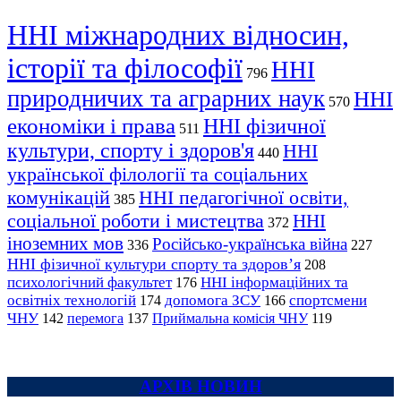
ННІ міжнародних відносин,
історії та філософії
ННІ
796
природничих та аграрних наук
ННІ
570
економіки і права
ННІ фізичної
511
культури, спорту і здоров'я
ННІ
440
української філології та соціальних
комунікацій
ННІ педагогічної освіти,
385
соціальної роботи і мистецтва
ННІ
372
іноземних мов
Російсько-українська війна
336
227
ННІ фізичної культури спорту та здоров’я
208
психологічний факультет
ННІ інформаційних та
176
освітніх технологій
допомога ЗСУ
спортсмени
174
166
ЧНУ
перемога
142
137
Приймальна комісія ЧНУ
119
АРХІВ НОВИН