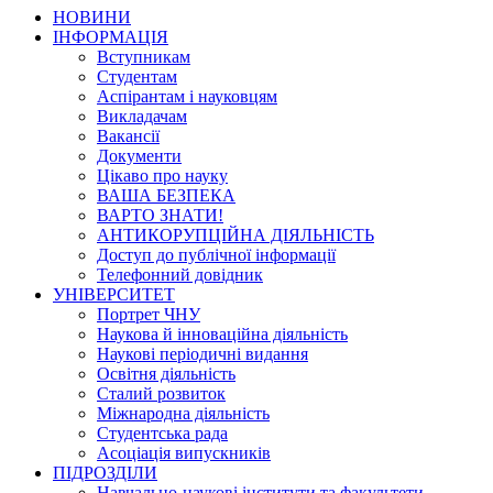
НОВИНИ
ІНФОРМАЦІЯ
Вступникам
Студентам
Аспірантам і науковцям
Викладачам
Вакансії
Документи
Цікаво про науку
ВАША БЕЗПЕКА
ВАРТО ЗНАТИ!
АНТИКОРУПЦІЙНА ДІЯЛЬНІСТЬ
Доступ до публічної інформації
Телефонний довідник
УНІВЕРСИТЕТ
Портрет ЧНУ
Наукова й інноваційна діяльність
Наукові періодичні видання
Освітня діяльність
Сталий розвиток
Міжнародна діяльність
Студентська рада
Асоціація випускників
ПІДРОЗДІЛИ
Навчально-наукові інститути та факультети