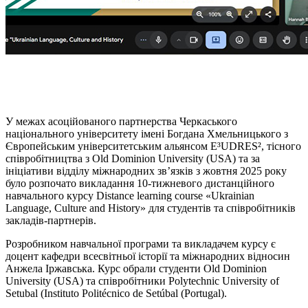
У межах асоційованого партнерства Черкаського
національного університету імені Богдана Хмельницького з
Європейським університетським альянсом E³UDRES², тісного
співробітництва з Old Dominion University (USA) та за
ініціативи відділу міжнародних зв’язків з жовтня 2025 року
було розпочато викладання 10-тижневого дистанційного
навчального курсу Distance learning course «Ukrainian
Language, Culture and History» для студентів та співробітників
закладів-партнерів.
Розробником навчальної програми та викладачем курсу є
доцент кафедри всесвітньої історії та міжнародних відносин
Анжела Іржавська. Курс обрали студенти Old Dominion
University (USA) та співробітники Polytechnic University of
Setubal (Instituto Politécnico de Setúbal (Portugal).