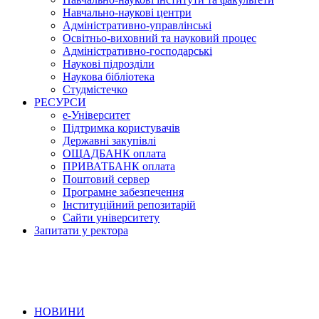
Навчально-наукові центри
Адміністративно-управлінські
Освітньо-виховний та науковий процес
Адміністративно-господарські
Наукові підрозділи
Наукова бібліотека
Студмістечко
РЕСУРСИ
е-Університет
Підтримка користувачів
Державні закупівлі
ОЩАДБАНК оплата
ПРИВАТБАНК оплата
Поштовий сервер
Програмне забезпечення
Інституційний репозитарій
Сайти університету
Запитати у ректора
НОВИНИ