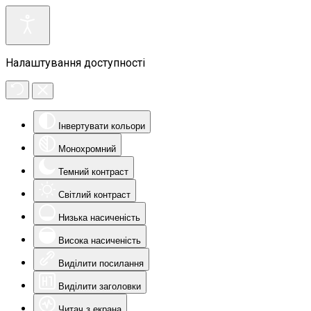
Налаштування доступності
Інвертувати кольори
Монохромний
Темний контраст
Світлий контраст
Низька насиченість
Висока насиченість
Виділити посилання
Виділити заголовки
Читач з екрана