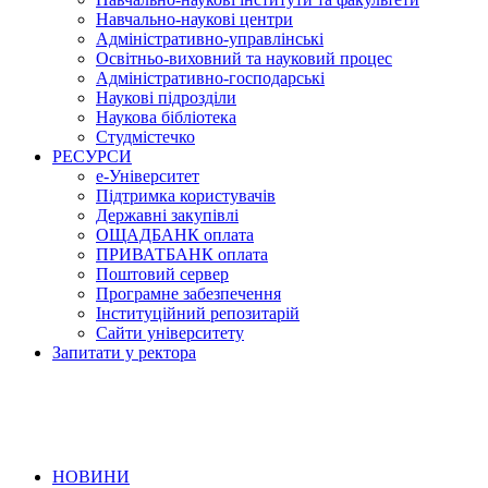
Навчально-наукові центри
Адміністративно-управлінські
Освітньо-виховний та науковий процес
Адміністративно-господарські
Наукові підрозділи
Наукова бібліотека
Студмістечко
РЕСУРСИ
е-Університет
Підтримка користувачів
Державні закупівлі
ОЩАДБАНК оплата
ПРИВАТБАНК оплата
Поштовий сервер
Програмне забезпечення
Інституційний репозитарій
Сайти університету
Запитати у ректора
НОВИНИ