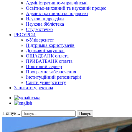
Адміністративно-управлінські
Освітньо-виховний та науковий процес
Адміністративно-господарські
Наукові підрозділи
Наукова бібліотека
Студмістечко
РЕСУРСИ
е-Університет
Підтримка користувачів
Державні закупівлі
ОЩАДБАНК оплата
ПРИВАТБАНК оплата
Поштовий сервер
Програмне забезпечення
Інституційний репозитарій
Сайти університету
Запитати у ректора
Пошук...
Пошук