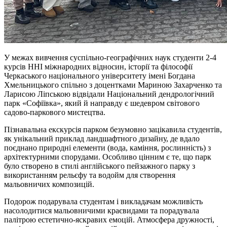
У межах вивчення суспільно-географічних наук студенти 2-4
курсів ННІ міжнародних відносин, історії та філософії
Черкаського національного університету імені Богдана
Хмельницького спільно з доцентками Мариною Захарченко та
Ларисою Ліпською відвідали Національний дендрологічний
парк «Софіївка», який й направду є шедевром світового
садово-паркового мистецтва.
Пізнавальна екскурсія парком безумовно зацікавила студентів,
як унікальний приклад ландшафтного дизайну, де вдало
поєднано природні елементи (вода, каміння, рослинність) з
архітектурними спорудами. Особливо цінним є те, що парк
було створено в стилі англійського пейзажного парку з
використанням рельєфу та водойм для створення
мальовничих композицій.
Подорож подарувала студентам і викладачам можливість
насолодитися мальовничими краєвидами та порадувала
палітрою естетично-яскравих емоцій. Атмосфера дружності,