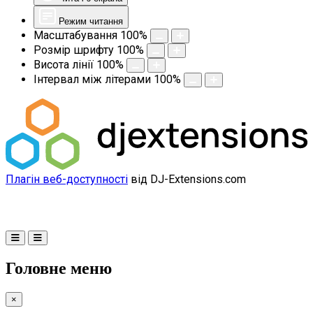
Режим читання
Масштабування
100
%
Розмір шрифту
100
%
Висота лінії
100
%
Інтервал між літерами
100
%
Плагін веб-доступності
від DJ-Extensions.com
Головне меню
×