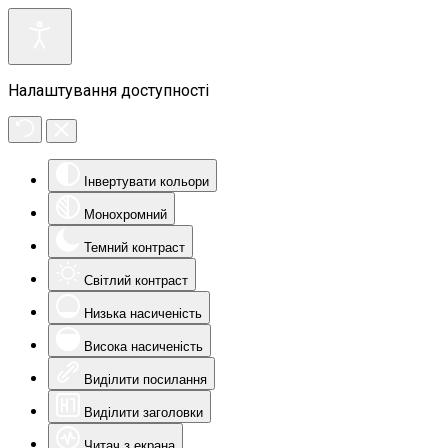
Налаштування доступності
Інвертувати кольори
Монохромний
Темний контраст
Світлий контраст
Низька насиченість
Висока насиченість
Виділити посилання
Виділити заголовки
Читач з екрана