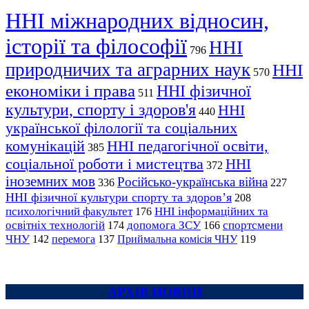
ННІ міжнародних відносин,
історії та філософії
ННІ
796
природничих та аграрних наук
ННІ
570
економіки і права
ННІ фізичної
511
культури, спорту і здоров'я
ННІ
440
української філології та соціальних
комунікацій
ННІ педагогічної освіти,
385
соціальної роботи і мистецтва
ННІ
372
іноземних мов
Російсько-українська війна
336
227
ННІ фізичної культури спорту та здоров’я
208
психологічний факультет
ННІ інформаційних та
176
освітніх технологій
допомога ЗСУ
спортсмени
174
166
ЧНУ
перемога
142
137
Приймальна комісія ЧНУ
119
АРХІВ НОВИН