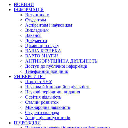
НОВИНИ
ІНФОРМАЦІЯ
Вступникам
Студентам
Аспірантам і науковцям
Викладачам
Вакансії
Документи
Цікаво про науку
ВАША БЕЗПЕКА
ВАРТО ЗНАТИ!
АНТИКОРУПЦІЙНА ДІЯЛЬНІСТЬ
Доступ до публічної інформації
Телефонний довідник
УНІВЕРСИТЕТ
Портрет ЧНУ
Наукова й інноваційна діяльність
Наукові періодичні видання
Освітня діяльність
Сталий розвиток
Міжнародна діяльність
Студентська рада
Асоціація випускників
ПІДРОЗДІЛИ
Навчально-наукові інститути та факультети