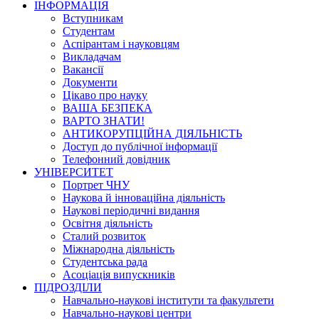
ІНФОРМАЦІЯ
Вступникам
Студентам
Аспірантам і науковцям
Викладачам
Вакансії
Документи
Цікаво про науку
ВАША БЕЗПЕКА
ВАРТО ЗНАТИ!
АНТИКОРУПЦІЙНА ДІЯЛЬНІСТЬ
Доступ до публічної інформації
Телефонний довідник
УНІВЕРСИТЕТ
Портрет ЧНУ
Наукова й інноваційна діяльність
Наукові періодичні видання
Освітня діяльність
Сталий розвиток
Міжнародна діяльність
Студентська рада
Асоціація випускників
ПІДРОЗДІЛИ
Навчально-наукові інститути та факультети
Навчально-наукові центри