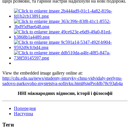
щирі розмови, та гарний настрій надихнули на нові подорожі.
View the embedded image gallery online at:
http://cdu.edu.ua/news/studenty-istoryky-chnu-vidvidaly-perlynu-
sadovo-parkovoho-mystetstva-sofiivku.html#sigProIdb78c93ab4a
ННІ міжнародних відносин, історії
і
філософії
Попередня
Наступна
Теги