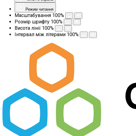
Режим читання
Масштабування
100
%
Розмір шрифту
100
%
Висота лінії
100
%
Інтервал між літерами
100
%