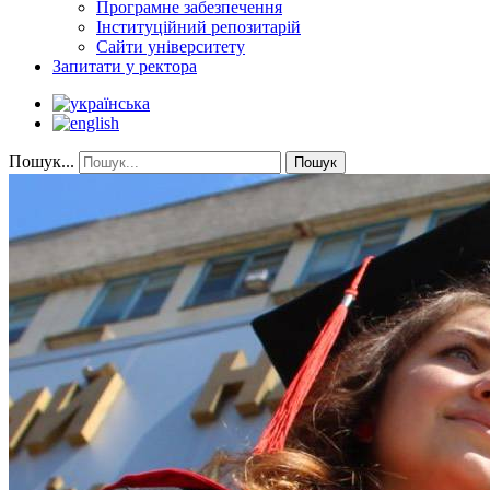
Програмне забезпечення
Інституційний репозитарій
Сайти університету
Запитати у ректора
Пошук...
Пошук