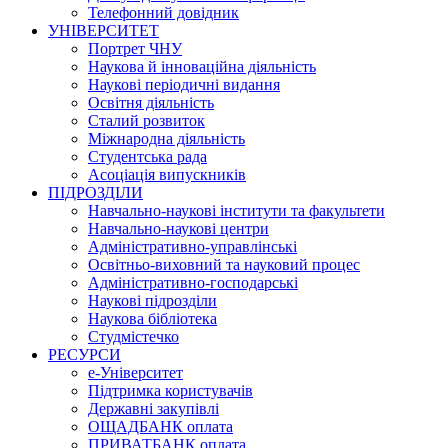
Телефонний довідник
УНІВЕРСИТЕТ
Портрет ЧНУ
Наукова й інноваційна діяльність
Наукові періодичні видання
Освітня діяльність
Сталий розвиток
Міжнародна діяльність
Студентська рада
Асоціація випускників
ПІДРОЗДІЛИ
Навчально-наукові інститути та факультети
Навчально-наукові центри
Адміністративно-управлінські
Освітньо-виховний та науковий процес
Адміністративно-господарські
Наукові підрозділи
Наукова бібліотека
Студмістечко
РЕСУРСИ
е-Університет
Підтримка користувачів
Державні закупівлі
ОЩАДБАНК оплата
ПРИВАТБАНК оплата