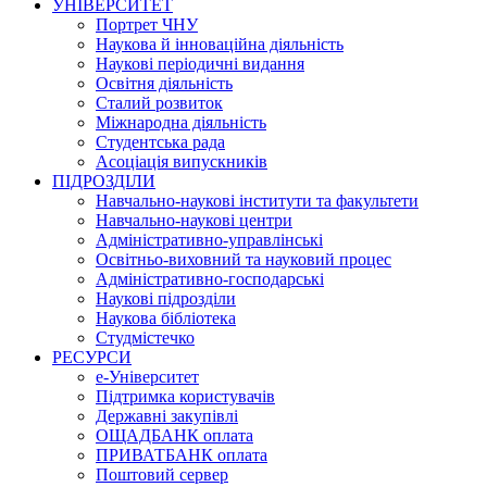
УНІВЕРСИТЕТ
Портрет ЧНУ
Наукова й інноваційна діяльність
Наукові періодичні видання
Освітня діяльність
Сталий розвиток
Міжнародна діяльність
Студентська рада
Асоціація випускників
ПІДРОЗДІЛИ
Навчально-наукові інститути та факультети
Навчально-наукові центри
Адміністративно-управлінські
Освітньо-виховний та науковий процес
Адміністративно-господарські
Наукові підрозділи
Наукова бібліотека
Студмістечко
РЕСУРСИ
е-Університет
Підтримка користувачів
Державні закупівлі
ОЩАДБАНК оплата
ПРИВАТБАНК оплата
Поштовий сервер