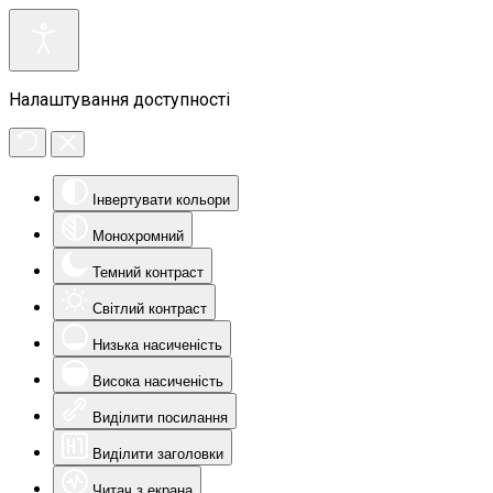
Налаштування доступності
Інвертувати кольори
Монохромний
Темний контраст
Світлий контраст
Низька насиченість
Висока насиченість
Виділити посилання
Виділити заголовки
Читач з екрана