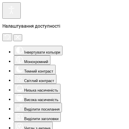
Налаштування доступності
Інвертувати кольори
Монохромний
Темний контраст
Світлий контраст
Низька насиченість
Висока насиченість
Виділити посилання
Виділити заголовки
Читач з екрана