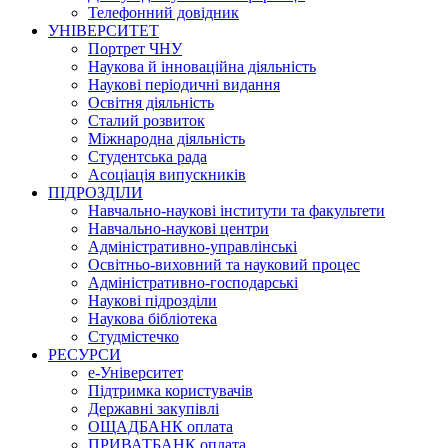
Телефонний довідник
УНІВЕРСИТЕТ
Портрет ЧНУ
Наукова й інноваційна діяльність
Наукові періодичні видання
Освітня діяльність
Сталий розвиток
Міжнародна діяльність
Студентська рада
Асоціація випускників
ПІДРОЗДІЛИ
Навчально-наукові інститути та факультети
Навчально-наукові центри
Адміністративно-управлінські
Освітньо-виховний та науковий процес
Адміністративно-господарські
Наукові підрозділи
Наукова бібліотека
Студмістечко
РЕСУРСИ
е-Університет
Підтримка користувачів
Державні закупівлі
ОЩАДБАНК оплата
ПРИВАТБАНК оплата