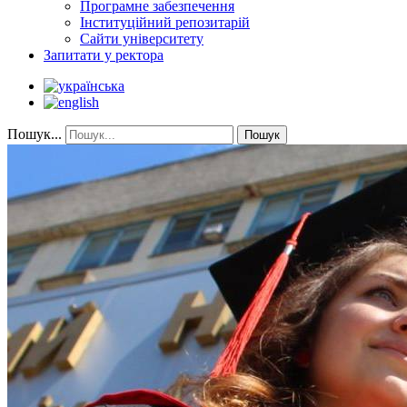
Програмне забезпечення
Інституційний репозитарій
Сайти університету
Запитати у ректора
Пошук...
Пошук