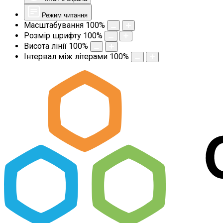
Режим читання
Масштабування
100
%
Розмір шрифту
100
%
Висота лінії
100
%
Інтервал між літерами
100
%