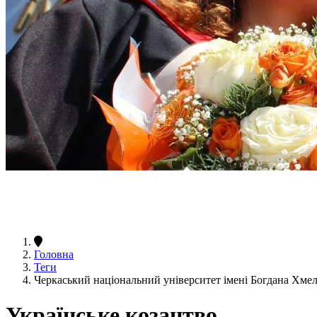
Головна
Теги
Черкаський національний університет імені Богдана Хме
Українське козацтво