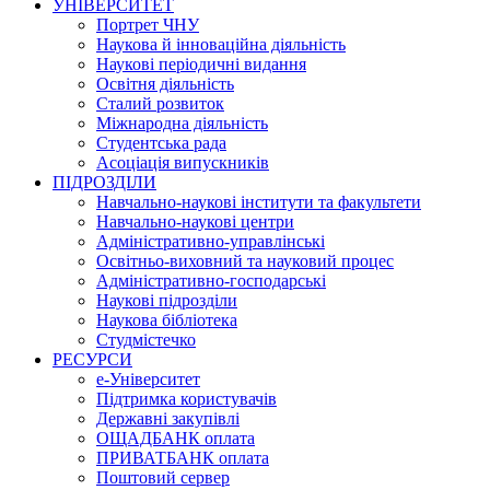
УНІВЕРСИТЕТ
Портрет ЧНУ
Наукова й інноваційна діяльність
Наукові періодичні видання
Освітня діяльність
Сталий розвиток
Міжнародна діяльність
Студентська рада
Асоціація випускників
ПІДРОЗДІЛИ
Навчально-наукові інститути та факультети
Навчально-наукові центри
Адміністративно-управлінські
Освітньо-виховний та науковий процес
Адміністративно-господарські
Наукові підрозділи
Наукова бібліотека
Студмістечко
РЕСУРСИ
е-Університет
Підтримка користувачів
Державні закупівлі
ОЩАДБАНК оплата
ПРИВАТБАНК оплата
Поштовий сервер