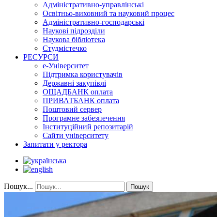
Адміністративно-управлінські
Освітньо-виховний та науковий процес
Адміністративно-господарські
Наукові підрозділи
Наукова бібліотека
Студмістечко
РЕСУРСИ
е-Університет
Підтримка користувачів
Державні закупівлі
ОЩАДБАНК оплата
ПРИВАТБАНК оплата
Поштовий сервер
Програмне забезпечення
Інституційний репозитарій
Сайти університету
Запитати у ректора
Пошук...
Пошук