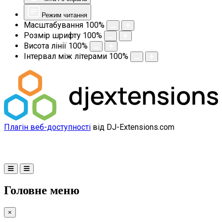
Режим читання
Масштабування
100
%
Розмір шрифту
100
%
Висота лінії
100
%
Інтервал між літерами
100
%
Плагін веб-доступності
від DJ-Extensions.com
Головне меню
×