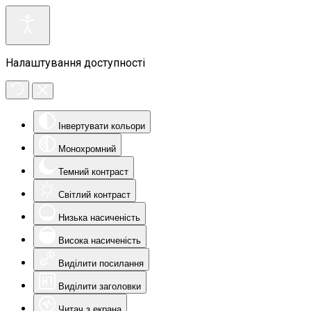
Налаштування доступності
Інвертувати кольори
Монохромний
Темний контраст
Світлий контраст
Низька насиченість
Висока насиченість
Виділити посилання
Виділити заголовки
Читач з екрана