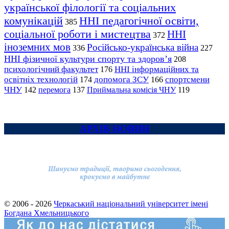
української філології та соціальних
комунікацій
ННІ педагогічної освіти,
385
соціальної роботи і мистецтва
ННІ
372
іноземних мов
Російсько-українська війна
336
227
ННІ фізичної культури спорту та здоров’я
208
психологічний факультет
ННІ інформаційних та
176
освітніх технологій
допомога ЗСУ
спортсмени
174
166
ЧНУ
перемога
142
137
Приймальна комісія ЧНУ
119
АРХІВ НОВИН
© 2006 - 2026
Черкаський національний університет імені
Богдана Хмельницького