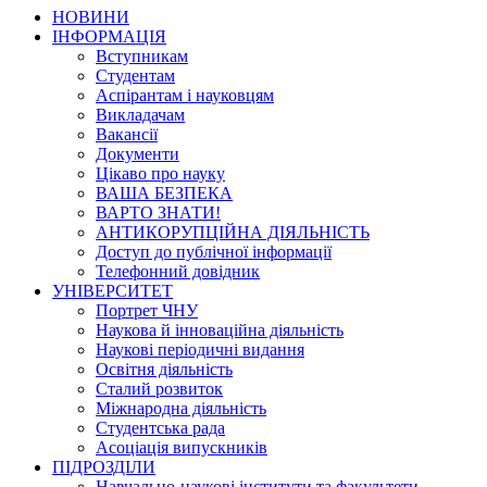
НОВИНИ
ІНФОРМАЦІЯ
Вступникам
Студентам
Аспірантам і науковцям
Викладачам
Вакансії
Документи
Цікаво про науку
ВАША БЕЗПЕКА
ВАРТО ЗНАТИ!
АНТИКОРУПЦІЙНА ДІЯЛЬНІСТЬ
Доступ до публічної інформації
Телефонний довідник
УНІВЕРСИТЕТ
Портрет ЧНУ
Наукова й інноваційна діяльність
Наукові періодичні видання
Освітня діяльність
Сталий розвиток
Міжнародна діяльність
Студентська рада
Асоціація випускників
ПІДРОЗДІЛИ
Навчально-наукові інститути та факультети