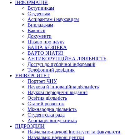
ІНФОРМАЦІЯ
Вступникам
Студентам
Аспірантам і науковцям
Викладачам
Вакансії
Документи
Цікаво про науку
ВАША БЕЗПЕКА
ВАРТО ЗНАТИ!
АНТИКОРУПЦІЙНА ДІЯЛЬНІСТЬ
Доступ до публічної інформації
Телефонний довідник
УНІВЕРСИТЕТ
Портрет ЧНУ
Наукова й інноваційна діяльність
Наукові періодичні видання
Освітня діяльність
Сталий розвиток
Міжнародна діяльність
Студентська рада
Асоціація випускників
ПІДРОЗДІЛИ
Навчально-наукові інститути та факультети
Навчально-наукові центри