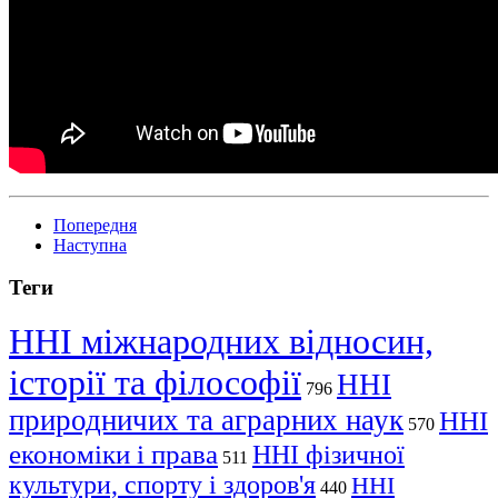
Попередня
Наступна
Теги
ННІ міжнародних відносин,
історії та філософії
ННІ
796
природничих та аграрних наук
ННІ
570
економіки і права
ННІ фізичної
511
культури, спорту і здоров'я
ННІ
440