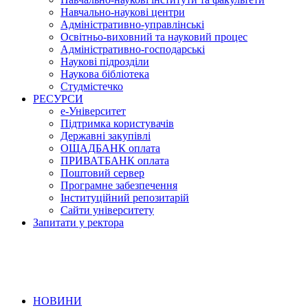
Навчально-наукові центри
Адміністративно-управлінські
Освітньо-виховний та науковий процес
Адміністративно-господарські
Наукові підрозділи
Наукова бібліотека
Студмістечко
РЕСУРСИ
е-Університет
Підтримка користувачів
Державні закупівлі
ОЩАДБАНК оплата
ПРИВАТБАНК оплата
Поштовий сервер
Програмне забезпечення
Інституційний репозитарій
Сайти університету
Запитати у ректора
НОВИНИ