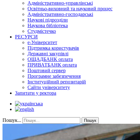
Адміністративно-управлінські
Освітньо-виховний та науковий процес
Адміністративно-господарські
Наукові підрозділи
Наукова бібліотека
Студмістечко
РЕСУРСИ
е-Університет
Підтримка користувачів
Державні закупівлі
ОЩАДБАНК оплата
ПРИВАТБАНК оплата
Поштовий сервер
Програмне забезпечення
Інституційний репозитарій
Сайти університету
Запитати у ректора
Пошук...
Пошук