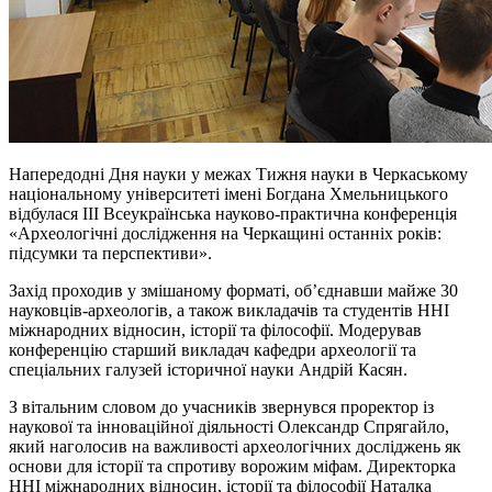
Напередодні Дня науки у межах Тижня науки в Черкаському
національному університеті імені Богдана Хмельницького
відбулася III Всеукраїнська науково-практична конференція
«Археологічні дослідження на Черкащині останніх років:
підсумки та перспективи».
Захід проходив у змішаному форматі, об’єднавши майже 30
науковців-археологів, а також викладачів та студентів ННІ
міжнародних відносин, історії та філософії. Модерував
конференцію старший викладач кафедри археології та
спеціальних галузей історичної науки Андрій Касян.
З вітальним словом до учасників звернувся проректор із
наукової та інноваційної діяльності Олександр
Спрягайло
,
який наголосив на важливості археологічних досліджень як
основи для історії та спротиву ворожим міфам. Директорка
ННІ міжнародних відносин, історії та філософії Наталка