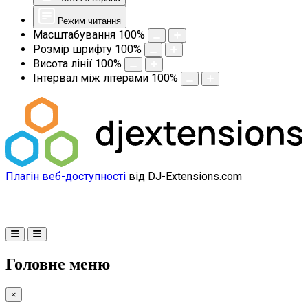
Режим читання
Масштабування
100
%
Розмір шрифту
100
%
Висота лінії
100
%
Інтервал між літерами
100
%
Плагін веб-доступності
від DJ-Extensions.com
Головне меню
×