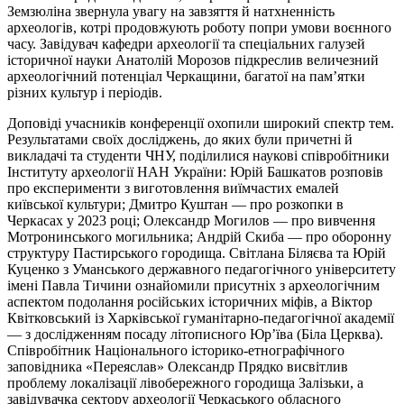
Земзюліна звернула увагу на завзяття й натхненність
археологів, котрі продовжують роботу попри умови воєнного
часу. Завідувач кафедри археології та спеціальних галузей
історичної науки Анатолій Морозов підкреслив величезний
археологічний потенціал Черкащини, багатої на пам’ятки
різних культур і періодів.
Доповіді учасників конференції охопили широкий спектр тем.
Результатами своїх досліджень, до яких були причетні й
викладачі та студенти ЧНУ, поділилися наукові співробітники
Інституту археології НАН України: Юрій Башкатов розповів
про експерименти з виготовлення виїмчастих емалей
київської культури; Дмитро
Куштан
— про розкопки в
Черкасах у 2023 році; Олександр
Могилов
— про вивчення
Мотронинського могильника; Андрій Скиба — про оборонну
структуру Пастирського городища. Світлана Біляєва та Юрій
Куценко з Уманського державного педагогічного університету
імені Павла Тичини ознайомили присутніх з археологічним
аспектом подолання російських історичних міфів, а Віктор
Квітковський із Харківської гуманітарно-педагогічної академії
— з дослідженням посаду літописного
Юр’їва
(Біла Церква).
Співробітник Національного історико-етнографічного
заповідника «Переяслав» Олександр Прядко висвітлив
проблему локалізації лівобережного городища
Залізьки
, а
завідувачка сектору археології Черкаського обласного