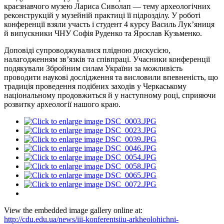
краєзнавчого музею Лариса Сиволап — тему археологічних
реконструкцій у музейній практиці її підрозділу. У роботі
конференції взяли участь і студент 4 курсу Василь Лук’яниця
й випускники ЧНУ Софія Руденко та Ярослав Кузьменко.
Доповіді супроводжувалися плідною дискусією,
налагодженням зв’язків та співпраці. Учасники конференції
подякували Збройним силам України за можливість
проводити наукові дослідження та висловили впевненість, що
традиція проведення подібних заходів у Черкаському
національному продовжиться й у наступному році, сприяючи
розвитку археології нашого краю.
View the embedded image gallery online at:
http://cdu.edu.ua/news/iii-konferentsiiu-arkheolohichni-