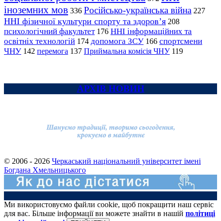
іноземних мов
Російсько-українська війна
336
227
ННІ фізичної культури спорту та здоров’я
208
психологічний факультет
ННІ інформаційних та
176
освітніх технологій
допомога ЗСУ
спортсмени
174
166
ЧНУ
перемога
142
137
Приймальна комісія ЧНУ
119
АРХІВ НОВИН
© 2006 - 2026
Черкаський національний університет імені
Богдана Хмельницького
Ми використовуємо файли cookie, щоб покращити наш сервіс
для вас. Більше інформації ви можете знайти в нашій
політиці