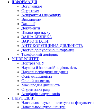
ІНФОРМАЦІЯ
Вступникам
Студентам
Аспірантам і науковцям
Викладачам
Вакансії
Документи
Цікаво про науку
ВАША БЕЗПЕКА
ВАРТО ЗНАТИ!
АНТИКОРУПЦІЙНА ДІЯЛЬНІСТЬ
Доступ до публічної інформації
Телефонний довідник
УНІВЕРСИТЕТ
Портрет ЧНУ
Наукова й інноваційна діяльність
Наукові періодичні видання
Освітня діяльність
Сталий розвиток
Міжнародна діяльність
Студентська рада
Асоціація випускників
ПІДРОЗДІЛИ
Навчально-наукові інститути та факультети
Навчально-наукові центри