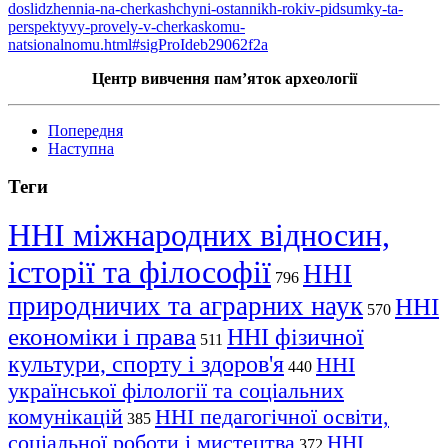
doslidzhennia-na-cherkashchyni-ostannikh-rokiv-pidsumky-ta-
perspektyvy-provely-v-cherkaskomu-
natsionalnomu.html#sigProIdeb29062f2a
Центр вивчення пам’яток археології
Попередня
Наступна
Теги
ННІ міжнародних відносин,
історії та філософії
ННІ
796
природничих та аграрних наук
ННІ
570
економіки і права
ННІ фізичної
511
культури, спорту і здоров'я
ННІ
440
української філології та соціальних
комунікацій
ННІ педагогічної освіти,
385
соціальної роботи і мистецтва
ННІ
372