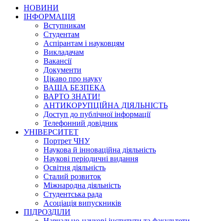
НОВИНИ
ІНФОРМАЦІЯ
Вступникам
Студентам
Аспірантам і науковцям
Викладачам
Вакансії
Документи
Цікаво про науку
ВАША БЕЗПЕКА
ВАРТО ЗНАТИ!
АНТИКОРУПЦІЙНА ДІЯЛЬНІСТЬ
Доступ до публічної інформації
Телефонний довідник
УНІВЕРСИТЕТ
Портрет ЧНУ
Наукова й інноваційна діяльність
Наукові періодичні видання
Освітня діяльність
Сталий розвиток
Міжнародна діяльність
Студентська рада
Асоціація випускників
ПІДРОЗДІЛИ
Навчально-наукові інститути та факультети