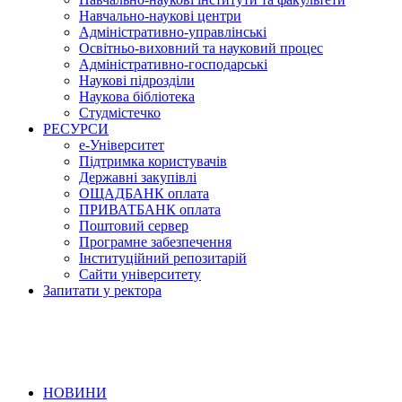
Навчально-наукові центри
Адміністративно-управлінські
Освітньо-виховний та науковий процес
Адміністративно-господарські
Наукові підрозділи
Наукова бібліотека
Студмістечко
РЕСУРСИ
е-Університет
Підтримка користувачів
Державні закупівлі
ОЩАДБАНК оплата
ПРИВАТБАНК оплата
Поштовий сервер
Програмне забезпечення
Інституційний репозитарій
Сайти університету
Запитати у ректора
НОВИНИ