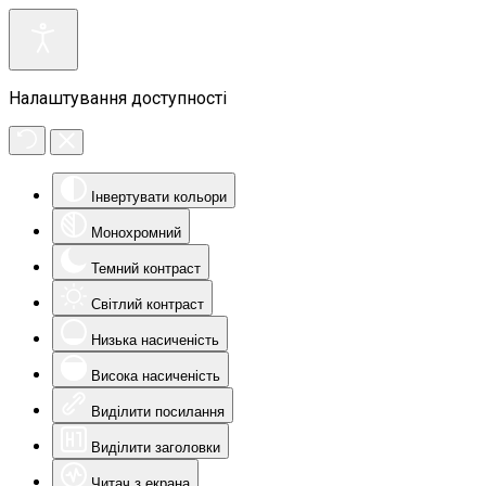
Налаштування доступності
Інвертувати кольори
Монохромний
Темний контраст
Світлий контраст
Низька насиченість
Висока насиченість
Виділити посилання
Виділити заголовки
Читач з екрана